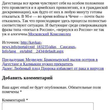
Дагестанцы все время чувствуют себя на особом положении
(что проявляется и в армейских привилегиях, и в гражданской
дискриминации), как будто от них в любую минуту готовы
отказаться. В 90-е — во время войны в Чечне — почти было
отказались. Так что происходящие здесь процессы полностью
соответствуют ситуации. И бытующие среди северокавказцев
фразы типа «поехал в Россию», «вернулся из России» не так
уж и алогичны.
Московский Комсомолец
Источник:
http://kavkaz-
news.info/portal/cnid_183235/alias__Caucasus-
Info/lang__en/tabid__2434/default.aspx
Навигация
Предыдущая:
Медведев: Браконьерский вылов осетров в
Дагестане и Калмыкии нужно прекратить
по
Далее:
Любимый плод Пророка избавляет от рака и вирусов
записям
Добавить комментарий
Ваш адрес email не будет опубликован.
Обязательные поля
помечены
*
Комментарий
*