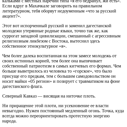
кальками с местных наречий типа «я его бедранул, жи есть».
Если вдруг в Махачкале заговорить на правильном
литературном, тебя оборвут недоуменным «что за русский
акцент?».
Этот вот испорченный русский и заменил дагестанской
молодежи утерянные родные языки, точно так же, как
суррогат западной цивилизации, смешанный с агрессивным
религиозным ликбезом с Востока, вытеснил здесь
собственное этнокультурное «я».
Чем более далека воспитанная на этом замесе молодежь от
своих истинных корней, тем более она выпячивает
собственный патриотизм в самых китчевых его формах. Чем
больше выветрилось из человека то «горское», что было
присуще его предкам, тем с большим самодовольством он
носит майки «05 регион» и позирует с травматиком на фоне
дагестанского флага.
Северный Кавказ — висящая на ниточке плоть.
Ни приращение этой плоти, ни усекновение ее власти
невыгодно. Нужен постоянный медленный огонь. Точка, куда
всегда можно переориентировать протестную энергию
народа.