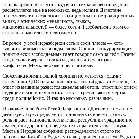
Теперь представьте, что каждая из этих моделей поведения
расщепляется еще на несколько, ведь ислам в Дагестане
присутствует в нескольких традиционных и нетрадиционных
видах, а этнических меньшинств, языков,
микроментальностей — более сотни. Разобраться в этом со
стороны практически невозможно.
Впрочем, у этой неразберихи есть и свои плюсы — хоть
какая-то видимость свободы слова. Обилие конкурирующих
политически злободневных газет говорит само за себя. Газеты
эти, в свою очередь, только и делают, что освещают
конфликты. Межклановые и религиозные.
Сюжетика криминальной хроники не меняется годами:
сотрудники ДПС останавливают какой-нибудь автомобиль, а в
ответ из машины раздается шквальный огонь, ответным огнем
сидящие в машине уничтожаются. Перечисляются жертвы
среди полицейских. И так по нескольку раз на дню.
Правовое поле Российской Федерации в Дагестане почти не
действует. В распределении чиновничьих кресел главную
роль играет национальность: глава республики традиционно
аварец или даргинец, председатель правительства — кумык.
Места в Народном собрании распределяются строго по
нацквотам. Какой-нибудь чамалалец, дидоец или агул, будь он