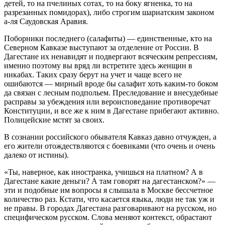
детей, то на пчелиных сотах, то на боку ягненка, то на
разрезанных помидорах), либо строгим шариатским законом
а-ля Саудовская Аравия.
Поборники последнего (салафиты) — единственные, кто на
Северном Кавказе выступают за отделение от России. В
Дагестане их ненавидят и подвергают всяческим репрессиям,
именно поэтому вы вряд ли встретите здесь женщин в
никабах. Таких сразу берут на учет и чаще всего не
ошибаются — мирный вроде бы салафит хоть каким-то боком
да связан с лесным подпольем. Преследование и внесудебные
расправы за убеждения или вероисповедание противоречат
Конституции, и все же к ним в Дагестане прибегают активно.
Полицейские мстят за своих.
В сознании российского обывателя Кавказ давно отчужден, а
его жители отождествляются с боевиками (что очень и очень
далеко от истины).
«Ты, наверное, как иностранка, учишься на платном? А в
Дагестане какие деньги? А там говорят на дагестанском?» —
эти и подобные им вопросы я слышала в Москве бессчетное
количество раз. Кстати, что касается языка, люди не так уж и
не правы. В городах Дагестана разговаривают на русском, но
специфическом русском. Слова меняют контекст, обрастают