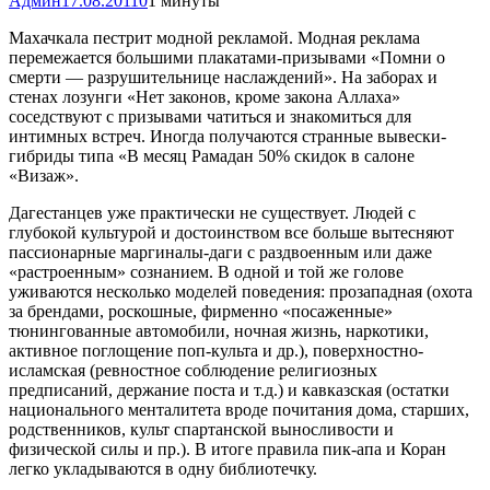
Админ
17.08.2011
0
1 минуты
Махачкала пестрит модной рекламой. Модная реклама
перемежается большими плакатами-призывами «Помни о
смерти — разрушительнице наслаждений». На заборах и
стенах лозунги «Нет законов, кроме закона Аллаха»
соседствуют с призывами чатиться и знакомиться для
интимных встреч. Иногда получаются странные вывески-
гибриды типа «В месяц Рамадан 50% скидок в салоне
«Визаж».
Дагестанцев уже практически не существует. Людей с
глубокой культурой и достоинством все больше вытесняют
пассионарные маргиналы-даги с раздвоенным или даже
«растроенным» сознанием. В одной и той же голове
уживаются несколько моделей поведения: прозападная (охота
за брендами, роскошные, фирменно «посаженные»
тюнингованные автомобили, ночная жизнь, наркотики,
активное поглощение поп-культа и др.), поверхностно-
исламская (ревностное соблюдение религиозных
предписаний, держание поста и т.д.) и кавказская (остатки
национального менталитета вроде почитания дома, старших,
родственников, культ спартанской выносливости и
физической силы и пр.). В итоге правила пик-апа и Коран
легко укладываются в одну библиотечку.