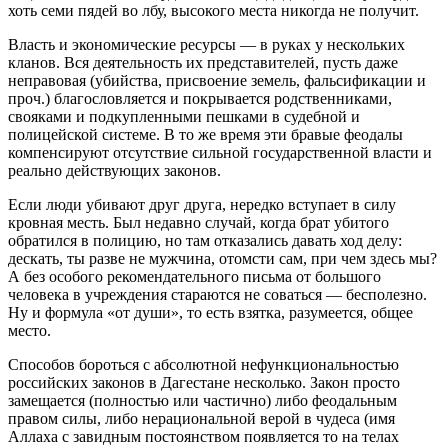
хоть семи пядей во лбу, высокого места никогда не получит.
Власть и экономические ресурсы — в руках у нескольких
кланов. Вся деятельность их представителей, пусть даже
неправовая (убийства, присвоение земель, фальсификации и
проч.) благословляется и покрывается родственниками,
свояками и подкупленными пешками в судебной и
полицейской системе. В то же время эти бравые феодалы
компенсируют отсутствие сильной государственной власти и
реально действующих законов.
Если люди убивают друг друга, нередко вступает в силу
кровная месть. Был недавно случай, когда брат убитого
обратился в полицию, но там отказались давать ход делу:
дескать, ты разве не мужчина, отомсти сам, при чем здесь мы?
А без особого рекомендательного письма от большого
человека в учреждения стараются не соваться — бесполезно.
Ну и формула «от души», то есть взятка, разумеется, общее
место.
Способов бороться с абсолютной нефункциональностью
российских законов в Дагестане несколько. Закон просто
замещается (полностью или частично) либо феодальным
правом силы, либо нерациональной верой в чудеса (имя
Аллаха с завидным постоянством появляется то на телах