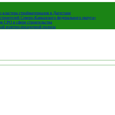
кластера стройматериалов в Дагестане
строителей Северо-Кавказского федерального округа»
в СРО в сфере строительства
вой взлетно-посадочной полосы