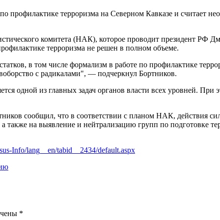
по профилактике терроризма на Северном Кавказе и считает не
стического комитета (НАК), которое проводит президент РФ Дм
рофилактике терроризма не решен в полном объеме.
остатков, в том числе формализм в работе по профилактике тер
ивоборство с радикалами", — подчеркнул Бортников.
ется одной из главных задач органов власти всех уровней. При
ортников сообщил, что в соответствии с планом НАК, действия 
 а также на выявление и нейтрализацию групп по подготовке те
sus-Info/lang__en/tabid__2434/default.aspx
гию
ечены
*