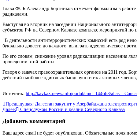
Глава ФСБ Александр Бортников отмечает формализм в работе 
радикалами.
Выступая во вторник на заседании Национального антитеррори
субъектов РФ на Северном Кавказе комплекс мероприятий по п
"В деятельности антитеррористических комиссий есть ряд нед
буквально довести до каждого, выиграть идеологическое прот
По его словам, снижение уровня радикализации населения явля
проведении этой работы.
Говоря о задачах правоохранительных органов на 2011 год, Б
действий наиболее одиозных бандгрупп и их активных членов,
Источник:
http://kavkaz-news.info/portal/cnid_144663/alias__Cauca
Навигация
Предыдущая:
Дагестан закупит у Азербайджана электроэнер
Далее:
Спецслужбы России и реалии Северного Кавказа
по
записям
Добавить комментарий
Ваш адрес email не будет опубликован.
Обязательные поля пом