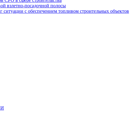
в СРО в сфере строительства
вой взлетно-посадочной полосы
ситуации с обеспечением топливом строительных объектов
ИИ