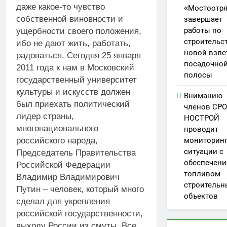
даже какое-то чувство
«Мостоотр
собственной виновности и
завершает
работы по
ущербности своего положения,
строительс
ибо не дают жить, работать,
новой взле
радоваться. Сегодня 25 января
посадочно
2011 года к нам в Московский
полосы
государственный университет
культуры и искусств должен
Вниманию
был приехать политический
членов СРО
лидер страны,
НОСТРОЙ
многонационального
проводит
российского народа,
мониторин
ситуации с
Председатель Правительства
обеспечен
Российской Федерации
топливом
Владимир Владимирович
строительн
Путин – человек, который много
объектов
сделал для укрепления
российской государственности,
выходу России из смуты. Все