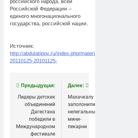
российского народа, всей
Российской Федерации –
единого многонационального
государства, российской нации.
Источник:
http://abdulatipov.ru/index.php/materials/301-
20110125-20101125-
Навигация
Предыдущая:
Далее:
по
Лидеры детских
Махачкалу
объединений
заполонили
записям
Дагестана
нелегальные
победили в
мини-
Международном
пекарни
фестивале