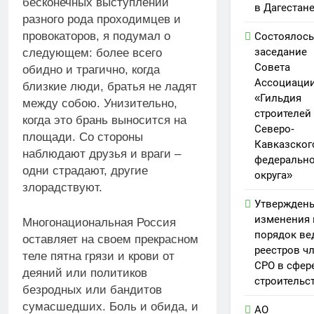
бесконечных выступлений
в Дагестан
разного рода проходимцев и
провокаторов, я подумал о
Состоялось
заседание
следующем: более всего
Совета
обидно и трагично, когда
Ассоциаци
близкие люди, братья не ладят
«Гильдия
между собою. Унизительно,
строителей
когда это брань выносится на
Северо-
площади. Со стороны
Кавказског
наблюдают друзья и враги –
федерально
одни страдают, другие
округа»
злорадствуют.
Утвержден
изменения 
Многонациональная Россия
порядок ве
оставляет на своем прекрасном
реестров ч
теле пятна грязи и крови от
СРО в сфер
деяний или политиков
строительс
безродных или бандитов
сумасшедших. Боль и обида, и
АО