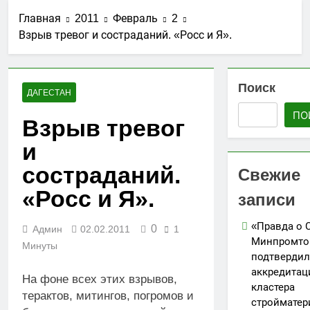
стройматериалов
Ассоциации СРО
27.07.2026
в Дагестане
Главная
2011
Февраль
2
«Гильдия
Утверждены
строителей
Взрыв тревог и состраданий. «Росс и Я».
изменения в
Северо-
порядок ведения
25.07.2026
Кавказского
реестров членов
АО «Мостоотряд»
федерального
СРО в сфере
завершает
Поиск
округа»
строительства
ДАГЕСТАН
работы по
23.07.2026
строительству
ПО
Вниманию членов
Взрыв тревог
новой взлетно-
СРО! НОСТРОЙ
посадочной
и
проводит
19.07.2026
полосы
мониторинг
Для детей
состраданий.
Свежие
ситуации с
открыли набор
обеспечением
групп по
«Росс и Я».
записи
05.07.2026
топливом
направлениям
строительных
«Я-ИЖЕНЕР» и
объектов
«Правда о 
0
Админ
02.02.2011
1
«Я-ДИЗАЙНЕР»
Минпромто
Минуты
подтвердил
аккредита
На фоне всех этих взрывов,
кластера
терактов, митингов, погромов и
стройматер