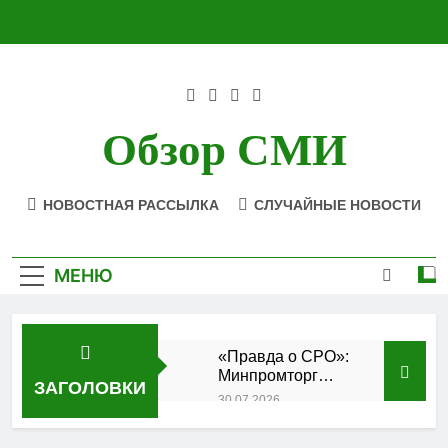
Перейти
к
содержимому
Обзор СМИ
НОВОСТНАЯ РАССЫЛКА
СЛУЧАЙНЫЕ НОВОСТИ
МЕНЮ
«Правда о СРО»:
Минпромторг
ЗАГОЛОВКИ
подтвердил
30.07.2026
аккредитацию
Состоялось
кластера
заседание Совета