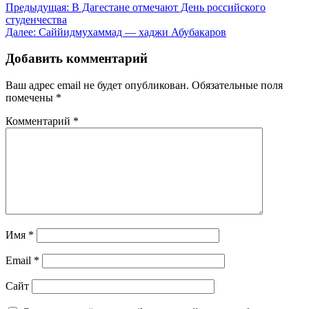
Навигация
Предыдущая:
В Дагестане отмечают День российского
студенчества
по
Далее:
Саййидмухаммад — хаджи Абубакаров
записям
Добавить комментарий
Ваш адрес email не будет опубликован.
Обязательные поля
помечены
*
Комментарий
*
Имя
*
Email
*
Сайт