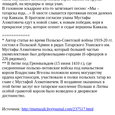
лошадей, на мундиры и лица улан.
В головном эскадроне кто-то затягивает песню: «Мы –
татарска язда…» В хвосте слышится протяжная песня далеких
гор Кавказа. В братском согласии уланы Мустафы
Ахматовича едут к новой славе, к новым победам, веря в
прекрасное утро, которое осенит и седые вершины Кавказа.
============
* Автор статьи во время Польско-Советской войны 1919-20 гг.
состоял в Польской Армии в рядах Татарского Уланского им.
Мустафы Ахматовича полка, который большей частью
укомплектован был добровольцами-горцами (6 офицеров и
226 рядовых).
** В битве под Грюнвальдом (15 июня 1410 г.), где
соединенные польско-литовские войска под начальством
короля Владислава Ягеллы положили конец могуществу
ордена крестоносцев, участвовали и полки польских татар во
главе с Мустафой Ахматовичем. В воздаяние оказанных в
этой битве заслуг все татарское население Польши и Литвы
особой грамотой короля было возведено в дворянское
достоинство.
Источник:
http://murtazali.livejournal.com/237517.html