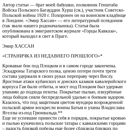
Автор статьи — брат моей бабушки, полковник Генштаба
Войска Польского Багауддин Хурш (см.), участник Советско-
Польской войны 1920 г. Похоронен он на воинском кладбище
в Лондоне. «Эмир Хассан» — его литературный псевдоним
(так звали нашего родоначальника). Статья была
опубликована в эмигрантском журнале «Горцы Кавказа»,
который выходил в свет в Праге.
Эмир ХАССАН
«СТРАНИЧКА ИЗ НЕДАВНЕГО ПРОШЛОГО»*
Кровавые бои под Плоцком и в самом городе закончены.
Эскадроны Татарского полка, ценою потери почти трети
состава удержали в своих руках переправу через Вислу.
Яростные атаки кубанских и донских казаков кавалерийского
корпуса Гая были отбиты, и мост под Плоцком был удержан
уланами до подхода пехоты. Покрытые пылью, изнурённые
лица бойцов сияли беспредельной удалью и боевым задором.
Казалось, что под защитным цветом мундира возрожденной
польской армии воскресли воины Батыя и уланы Владислава
Ягеллы из-под Грюнвальда.**
Еще не успевшие привести себя в порядок, покрытые кровью
и пылью куначились польские татары с кавказскими горцами
– радость близкой победы еще более сблизила близких по