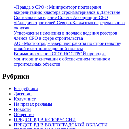
«Правда о СРО»: Минпромторг подтвердил
аккредитацию кластера стройматериалов в Дагестане
Состоялось заседание Совета Ассоциации СРО
«Гильдия строителей Северо-Кавказского федерального
округа»
Утверждены изменения в порядок ведения реестров
членов СРО в сфере строительства
АО «Мостоотряд» завершает работы по строительству
новой взлетно-посадочной полосы
Вниманию членов СРО! НОСТРОЙ проводит
мониторинг ситуации с обеспечением топливом
строительных объектов
Рубрики
Без рубрики
Дагестан
Колумнист
На правах рекламы
Новости
Общество
ПРЕДСТ. РД В БЕЛОРУССИИ
ПРЕДСТ. РД В ВОЛГОГРАДСКОЙ ОБЛАСТИ