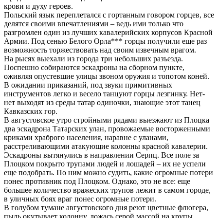
крови и духу героев.
Польский язык переплетался с гортанным говором горцев, все
делятся своими впечатлениями – ведь ими только что
разгромлен один из лучших кавалерийских корпусов Красной
Армии. Под сенью Белого Орла*** горцы получили еще раз
возможность торжествовать над своим извечным врагом.
На рысях выехали из города три небольших разъезда.
Поспешно собираются эскадроны на сборном пункте,
оживляя опустевшие улицы звоном оружия и топотом коней.
В ожидании приказаний, под звуки примитивных
инструментов легко и весело танцуют горцы лезгинку. Нет-
нет выходят из среды татар одиночки, знающие этот танец
Кавказских гор.
В августовское утро стройными рядами выезжают из Плоцка
два эскадрона Татарских улан, провожаемые восторженными
криками храброго населения, наравне с уланами,
расстреливающими атакующие колонны красной кавалерии.
Эскадроны вытянулись в направлении Серпц. Все поле за
Плоцком покрыто трупами людей и лошадей – их не успели
еще подобрать. По ним можно судить, какие огромные потери
понес противник под Плоцком. Однако, это не все: еще
большее количество вражеских трупов лежит в самом городе,
в уличных боях враг понес огромные потери.
В голубом тумане августовского дня реют цветные флюгера,
пыль окутывает колонну, ложась серой массой на крупы