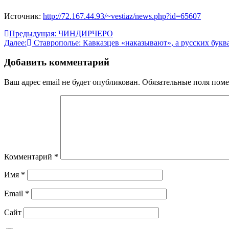
Источник:
http://72.167.44.93/~vestiaz/news.php?id=65607
Навигация
Предыдущая:
ЧИНДИРЧЕРО
Далее:
Ставрополье: Кавказцев «наказывают», а русских бук
по
записям
Добавить комментарий
Ваш адрес email не будет опубликован.
Обязательные поля пом
Комментарий
*
Имя
*
Email
*
Сайт