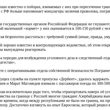
рошо известно о поборах, взимаемых с них при пересечении гр
с РФ больше напоминает концлагерь: колючая проволока, погра
и государственных органов Российской Федерации не гнушаются
й маленький «хормет» у них оценивается в 100-150 рублей с чел
я безропотно расстаться с требуемой суммой (иные, правда, уму
ей хорошо известно в контролирующих ведомствах, об этом отк
бы вынуждены реагировать.
ства передан для возбуждения уголовного дела в следственный о
агестан».
те с оперативниками отдела собственной безопасности Погран
ущих службы на пункте пропуска «Дербент», удалось задержать 
ев и Марат Магомедов взимали с пассажиров поезда по 300-500
нная исключительно ради того, чтобы отрапортовать наверх об 
амства на границе с Россией многие граждане Азербайджана вы
ские времена, когда между республиками не было ни границ, ни п
 эпоху. Достаточно взглянуть на опыт Евросоюза, который реши