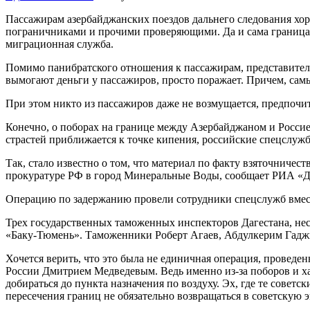
Пассажирам азербайджанских поездов дальнего следования хо
пограничниками и прочими проверяющими. Да и сама граница 
миграционная служба.
Помимо панибратского отношения к пассажирам, представител
вымогают деньги у пассажиров, просто поражает. Причем, самы
При этом никто из пассажиров даже не возмущается, предпочита
Конечно, о поборах на границе между Азербайджаном и Росси
страстей приближается к точке кипения, российские спецслуж
Так, стало известно о том, что материал по факту взяточниче
прокуратуре РФ в город Минеральные Воды, сообщает РИА «Д
Операцию по задержанию провели сотрудники спецслужб вмес
Трех государственных таможенных инспекторов Дагестана, нес
«Баку-Тюмень». Таможенники Роберт Агаев, Абдулкерим Гаджи
Хочется верить, что это была не единичная операция, проведе
России Дмитрием Медведевым. Ведь именно из-за поборов и х
добираться до пункта назначения по воздуху. Эх, где те совет
пересечения границ не обязательно возвращаться в советскую