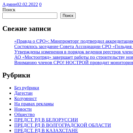
Админ
02.02.2022
0
Поиск
Поиск
Свежие записи
«Правда о СРО»: Минпромторг подтвердил аккредитацию 
Состоялось заседание Совета Ассоциации СРО «Гильдия 
Утверждены изменения в порядок ведения реестров члено
АО «Мостоотряд» завершает работы по строительству но
Вниманию членов СРО! НОСТРОЙ проводит мониторинг 
Рубрики
Без рубрики
Дагестан
Колумнист
На правах рекламы
Новости
Общество
ПРЕДСТ. РД В БЕЛОРУССИИ
ПРЕДСТ. РД В ВОЛГОГРАДСКОЙ ОБЛАСТИ
ПРЕДСТ. РД В КАЗАХСТАНЕ