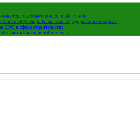
кластера стройматериалов в Дагестане
строителей Северо-Кавказского федерального округа»
в СРО в сфере строительства
вой взлетно-посадочной полосы