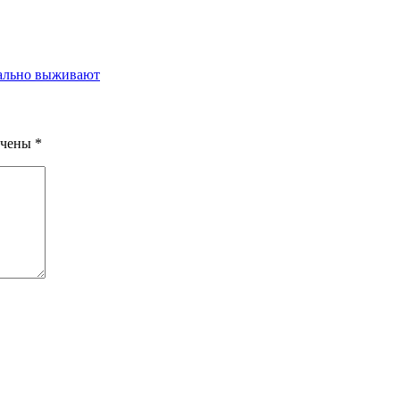
вально выживают
ечены
*