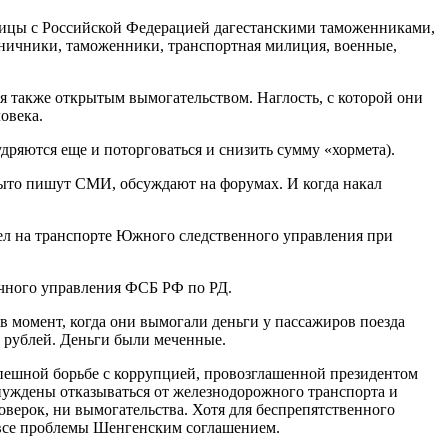
аницы с Российской Федерацией дагестанскими таможенниками,
ничники, таможенники, транспортная милиция, военные,
 также открытым вымогательством. Наглость, с которой они
овека.
дряются еще и поторговаться и снизить сумму «хормета).
рыто пишут СМИ, обсуждают на форумах. И когда накал
тдел на транспорте Южного следственного управления при
ичного управления ФСБ РФ по РД.
в момент, когда они вымогали деньги у пассажиров поезда
 рублей. Деньги были меченные.
успешной борьбе с коррупцией, провозглашенной президентом
нуждены отказываться от железнодорожного транспорта и
роверок, ни вымогательства. Хотя для беспрепятственного
л все проблемы Шенгенским соглашением.