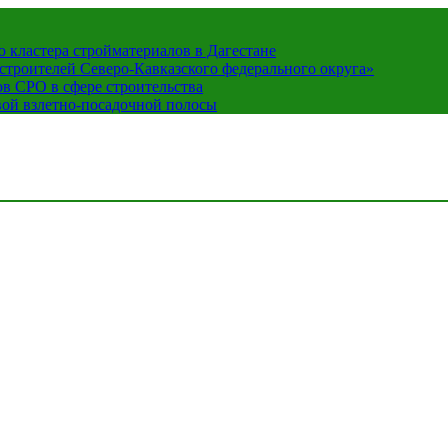
кластера стройматериалов в Дагестане
строителей Северо-Кавказского федерального округа»
в СРО в сфере строительства
вой взлетно-посадочной полосы