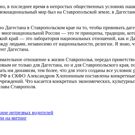
чно, в последнее время в непростых общественных условиях наш
 межнациональный мир был на Ставропольской земле, в Дагестан
о Дагестана в Ставропольском крае на то, чтобы прививать даг
аве многонациональной России — это те принципы, традиции, ко
ский край — это лаборатория национальных отношений, как и Д
ду людьми, независимо от национальности, религии. Я знаю, чт
ент Дагестана.
имательное отношение к жизни Ставрополья, передал приветстви
овым не только для Дагестана, но и для Ставропольского края, 
ать им динамизм, тем более, что для этого созданы все условия
 РФ в СКФО Александром Хлопониным поставлены конкретные з
реждений. Что касается конкретных экономических, культурных 
глава Ставрополя.
вине нетрезвых водителей
ли на митинг