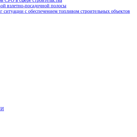
в СРО в сфере строительства
вой взлетно-посадочной полосы
ситуации с обеспечением топливом строительных объектов
ИИ