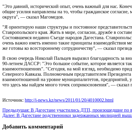
"Это давний, исторический опыт, очень важный для нас. Коне
общие усилия направлены на то, чтобы гражданское согласие,
округа", — сказал Магомедов.
"Я ориентирую наши структуры и постоянное представительств
Ставропольского края. Жить в мире, согласии, дружбе в сост
Состоявшемся недавно Съезде народов Дагестана. Ставрополь
очень важно иметь именно такие принципы взаимодействия меж
же готовы ко всестороннему сотрудничеству", — сказал презид
В свою очередь Николай Пальцев выразил благодарность за вн
90-летием ДАССР: "Это большое событие, которое является так
взаимоотношениях". "Сегодня, на мой взгляд, необходимо прид
Северного Кавказа. Полномочным представителем Президента
взаимоотношений на уровне муниципалитетов, предприятий, уч
что здесь мы найдем много точек соприкосновения", — сказал 
Источник:
http://i-news.kz/news/2011/01/20/4010002.html
Навигация
Предыдущая:
В Дагестане участились ДТП, произошедшие по 
Далее:
В Дагестане родственники задержанных милицией выш
по
записям
Добавить комментарий