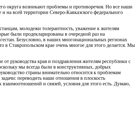
его округа возникают проблемы и противоречия. Но все наши
е и на всей территории Северо-Кавказского федерального
естанцам, молодежи толерантность, уважение к жителям
торые были продекларированы в очередной раз на
агестан. Безусловно, в наших многонациональных регионах
о в Ставропольском крае очень многое для этого делается. Мы
е от руководства края и поздравления жителям республики с
поскольку мы всегда были в конструктивных, добрых
: руководство страны внимательно относится к проблемам
адачи: переводить наши отношения в плоскость
взаимоотношений и связей, условия для этого есть. Думаю,