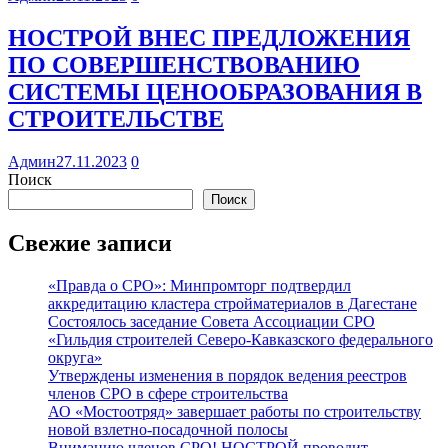
НОСТРОЙ ВНЕС ПРЕДЛОЖЕНИЯ
ПО СОВЕРШЕНСТВОВАНИЮ
СИСТЕМЫ ЦЕНООБРАЗОВАНИЯ В
СТРОИТЕЛЬСТВЕ
Админ
27.11.2023
0
Поиск
Поиск
Свежие записи
«Правда о СРО»: Минпромторг подтвердил
аккредитацию кластера стройматериалов в Дагестане
Состоялось заседание Совета Ассоциации СРО
«Гильдия строителей Северо-Кавказского федерального
округа»
Утверждены изменения в порядок ведения реестров
членов СРО в сфере строительства
АО «Мостоотряд» завершает работы по строительству
новой взлетно-посадочной полосы
Вниманию членов СРО! НОСТРОЙ проводит