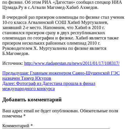
по физике. Об этом РИА «Дагестан» сообщил спецкор НИА
Цумада.Ру в с.Агвали Магомед-Хабиб Ахмедов.
В очередной раз призером олимпиады по физике стал ученик
10-го класса Агвалинской СОШ Хабиб Муртузалиев,
занявший 2-е место. Напомним, что Хабиб в 2010 г.
становился призером сразу в двух республиканских
олимпиадах по географии и физике. Хабиб является также
призером нескольких районных олимпиад 2010 г.
Руководителем Х. Муртузалиева по физике является
Б.Магомедов.
Источник:
http://www.riadagestan.ru/news/2011/01/17/108317/
Навигация
Предыдущая:
Главным инженером Саяно-Шушенской ГЭС
назначен Тимур Юсупов
по
Далее:
Фотограф из Дагестана прошла в финал
записям
международного конкурса
Добавить комментарий
Ваш адрес email не будет опубликован.
Обязательные поля
помечены
*
Комментарий
*