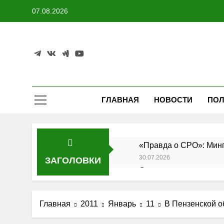
Перейти
07.08.2026
к
содержимому
ГЛАВНАЯ
НОВОСТИ
ПОЛ
«Правда о СРО»: Минп
30.07.2026
ЗАГОЛОВКИ
Состоялось заседание
27.07.2026
Утверждены изменения
Главная
2011
Январь
11
В Пензенской о
25.07.2026
АО «Мостоотряд» заве