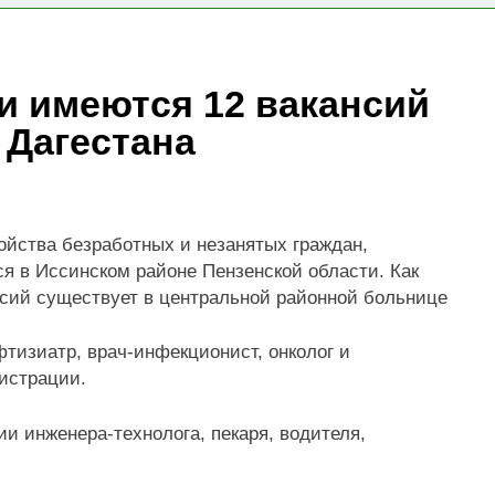
! НОСТРОЙ проводит мониторинг ситуации с обеспечением
и имеются 12 вакансий
абор групп по направлениям «Я-ИЖЕНЕР» и «Я-ДИЗАЙНЕР
 Дагестана
ойства безработных и незанятых граждан,
я в Иссинском районе Пензенской области. Как
сий существует в центральной районной больнице
тизиатр, врач-инфекционист, онколог и
истрации.
ии инженера-технолога, пекаря, водителя,