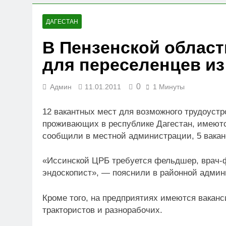
23.07.2026
Вниманию членов СРО
ДАГЕСТАН
19.07.2026
В Пензенской област
Для детей открыли н
для переселенцев из
05.07.2026
0
Админ
11.01.2011
1 Минуты
12 вакантных мест для возможного трудоустр
проживающих в республике Дагестан, имеютс
сообщили в местной администрации, 5 вакан
«Иссинской ЦРБ требуется фельдшер, врач-ф
эндоскопист», — пояснили в районной админ
Кроме того, на предприятиях имеются ваканс
трактористов и разнорабочих.