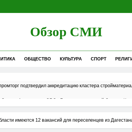
Обзор СМИ
ИТИКА
ОБЩЕСТВО
КУЛЬТУРА
СПОРТ
РЕЛИГ
ромторг подтвердил аккредитацию кластера стройматериа
 Совета Ассоциации СРО «Гильдия строителей Северо-Кавк
 в порядок ведения реестров членов СРО в сфере строит
бласти имеются 12 вакансий для переселенцев из Дагестан
ршает работы по строительству новой взлетно-посадочной