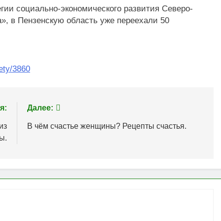
егии социально-экономического развития Северо-
а», в Пензенскую область уже переехали 50
ety/3860
я:
Далее:
из
В чём счастье женщины? Рецепты счастья.
ы.