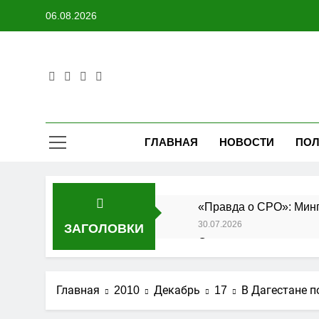
Перейти
06.08.2026
к
содержимому
ГЛАВНАЯ
НОВОСТИ
ПОЛ
«Правда о СРО»: Минп
30.07.2026
ЗАГОЛОВКИ
Состоялось заседание
27.07.2026
Утверждены изменения
Главная
2010
Декабрь
17
В Дагестане п
25.07.2026
АО «Мостоотряд» заве