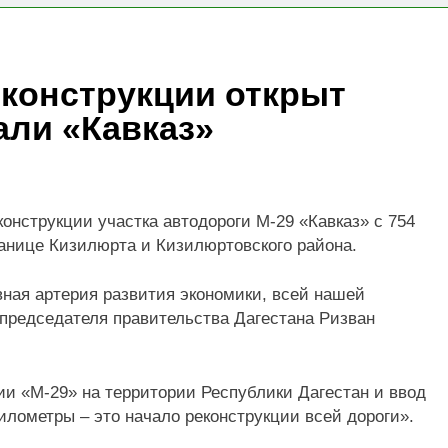
! НОСТРОЙ проводит мониторинг ситуации с обеспечением
еконструкции открыт
абор групп по направлениям «Я-ИЖЕНЕР» и «Я-ДИЗАЙНЕР
али «Кавказ»
онструкции участка автодороги М-29 «Кавказ» с 754
ранице Кизилюрта и Кизилюртовского района.
авная артерия развития экономики, всей нашей
председателя правительства Дагестана Ризван
ции «М-29» на территории Республики Дагестан и ввод
илометры – это начало реконструкции всей дороги».