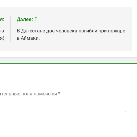
я:
Далее:
ia
В Дагестане два человека погибли при пожаре
я)
в Аймаки.
ательные поля помечены
*