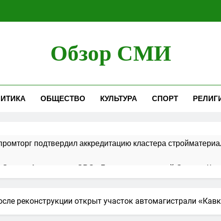
Обзор СМИ
ИТИКА
ОБЩЕСТВО
КУЛЬТУРА
СПОРТ
РЕЛИГ
ромторг подтвердил аккредитацию кластера стройматериа
 Совета Ассоциации СРО «Гильдия строителей Северо-Кавк
 в порядок ведения реестров членов СРО в сфере строит
осле реконструкции открыт участок автомагистрали «Кав
ршает работы по строительству новой взлетно-посадочной