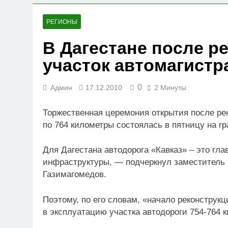
23.07.2026
Вниманию членов СРО
РЕГИОНЫ
19.07.2026
В Дагестане после р
Для детей открыли н
участок автомагистр
05.07.2026
0
Админ
17.12.2010
2 Минуты
Торжественная церемония открытия после рек
по 764 километры состоялась в пятницу на г
Для Дагестана автодорога «Кавказ» – это гл
инфраструктуры, — подчеркнул заместитель 
Газимагомедов.
Поэтому, по его словам, «начало реконструк
в эксплуатацию участка автодороги 754-764 к