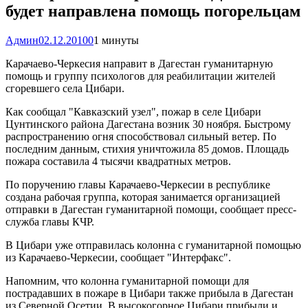
будет направлена помощь погорельцам
Админ
02.12.2010
0
1 минуты
Карачаево-Черкесия направит в Дагестан гуманитарную
помощь и группу психологов для реабилитации жителей
сгоревшего села Цибари.
Как сообщал "Кавказский узел", пожар в селе Цибари
Цунтинского района Дагестана возник 30 ноября. Быстрому
распространению огня способствовал сильный ветер. По
последним данным, стихия уничтожила 85 домов. Площадь
пожара составила 4 тысячи квадратных метров.
По поручению главы Карачаево-Черкесии в республике
создана рабочая группа, которая занимается организацией
отправки в Дагестан гуманитарной помощи, сообщает пресс-
служба главы КЧР.
В Цибари уже отправилась колонна с гуманитарной помощью
из Карачаево-Черкесии, сообщает "Интерфакс".
Напомним, что колонна гуманитарной помощи для
пострадавших в пожаре в Цибари также прибыла в Дагестан
из Северной Осетии. В высокогорное Цибари прибыли и