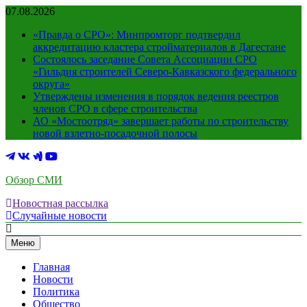
Перейти
07.08.2026
к
«Правда о СРО»: Минпромторг подтвердил
содержимому
аккредитацию кластера стройматериалов в Дагестане
Состоялось заседание Совета Ассоциации СРО
«Гильдия строителей Северо-Кавказского федерального
округа»
Утверждены изменения в порядок ведения реестров
членов СРО в сфере строительства
АО «Мостоотряд» завершает работы по строительству
новой взлетно-посадочной полосы
Обзор СМИ
Новостная рассылка
Случайные новости
Меню
Главная
Новости
Политика
Общество