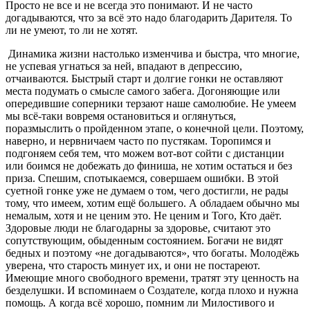
Просто не все и не всегда это понимают. И не часто
догадываются, что за всё это надо благодарить Дарителя. То
ли не умеют, то ли не хотят.
Динамика жизни настолько изменчива и быстра, что многие,
не успевая угнаться за ней, впадают в депрессию,
отчаиваются. Быстрый старт и долгие гонки не оставляют
места подумать о смысле самого забега. Догоняющие или
опередившие соперники терзают наше самолюбие. Не умеем
мы всё-таки вовремя остановиться и оглянуться,
поразмыслить о пройденном этапе, о конечной цели. Поэтому,
наверно, и нервничаем часто по пустякам. Торопимся и
подгоняем себя тем, что можем вот-вот сойти с дистанции
или боимся не добежать до финиша, не хотим остаться и без
приза. Спешим, спотыкаемся, совершаем ошибки. В этой
суетной гонке уже не думаем о том, чего достигли, не рады
тому, что имеем, хотим ещё большего. А обладаем обычно мы
немалым, хотя и не ценим это. Не ценим и Того, Кто даёт.
Здоровые люди не благодарны за здоровье, считают это
сопутствующим, обыденным состоянием. Богачи не видят
бедных и поэтому «не догадываются», что богаты. Молодёжь
уверена, что старость минует их, и они не постареют.
Имеющие много свободного времени, тратят эту ценность на
безделушки. И вспоминаем о Создателе, когда плохо и нужна
помощь. А когда всё хорошо, помним ли Милостивого и