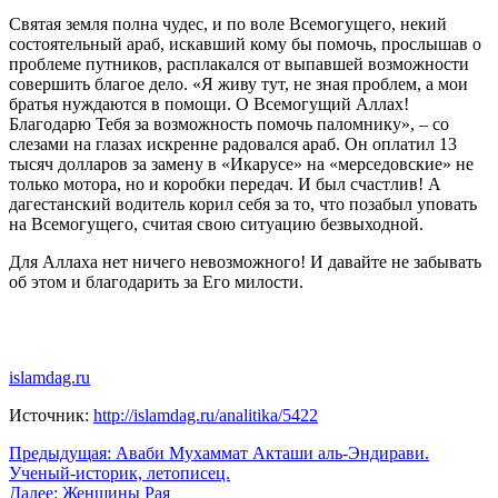
Святая земля полна чудес, и по воле Всемогущего, некий
состоятельный араб, искавший кому бы помочь, прослышав о
проблеме путников, расплакался от выпавшей возможности
совершить благое дело. «Я живу тут, не зная проблем, а мои
братья нуждаются в помощи. О Всемогущий Аллах!
Благодарю Тебя за возможность помочь паломнику», – со
слезами на глазах искренне радовался араб. Он оплатил 13
тысяч долларов за замену в «Икарусе» на «мерседовские» не
только мотора, но и коробки передач. И был счастлив! А
дагестанский водитель корил себя за то, что позабыл уповать
на Всемогущего, считая свою ситуацию безвыходной.
Для Аллаха нет ничего невозможного! И давайте не забывать
об этом и благодарить за Его милости.
islamdag.ru
Источник:
http://islamdag.ru/analitika/5422
Навигация
Предыдущая:
Аваби Мухаммат Акташи аль-Эндирави.
Ученый-историк, летописец.
по
Далее:
Женщины Рая