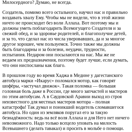
Милосердного? Думаю, не всегда.
Создатель, помимо всего остального, научил нас и правильно
воздавать хвалу Ему. Чтобы мы не видели, что в этой жизни
ничто не происходит без воли Аллаха. Вот поэтому мы и
должны уметь поблагодарить Всемогущего Создателя и за
свежий обед, и за здоровье родителей, и благополучие детей,
и за то, что сделал нас из числа уверовавших, да и за многое
другое хорошее, чем пользуемся. Точно также мы должны
быть благодарны и за болезни, неудачи, трудности,
испытания. Недаром они посылаются на нас. Мы же не
ведаем их предназначения, поэтому будет лучше, если думать,
что они ниспосланы как благо.
В прошлом году во время Хаджа в Медине у дагестанского
автобуса марки «Икарус» поломался мотор, как говорят
шофёры, «застучал движок». Такая поломка — большая
головная боль даже в России, где много запчастей и мастеров
по этим автобусам. А в Саудовской Аравии выход из строя
неизвестного для местных мастеров мотора – полная
катастрофа! Так думал и поникший водитель сломавшегося
автобуса. Но один из земляков поругал его за такую
безнадёжность: ведь на всё воля Аллаха и для Него нет ничего
невозможного. Надо только всецело уповать на милость
Всевышнего (делать тавакал) и просить в мольбе о помощи.