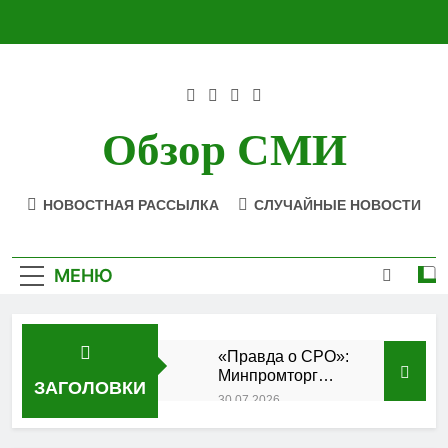
Перейти
к
содержимому
Обзор СМИ
НОВОСТНАЯ РАССЫЛКА
СЛУЧАЙНЫЕ НОВОСТИ
МЕНЮ
«Правда о СРО»:
Минпромторг
ЗАГОЛОВКИ
подтвердил
30.07.2026
аккредитацию
Состоялось
кластера
заседание Совета