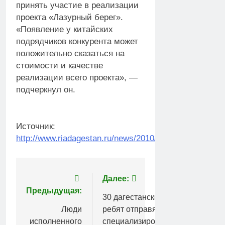
принять участие в реализации
проекта «Лазурный берег».
«Появление у китайских
подрядчиков конкурента может
положительно сказаться на
стоимости и качестве
реализации всего проекта», —
подчеркнул он.
Источник:
http://www.riadagestan.ru/news/2010/11/12/105604/
Навигация
Далее:
Предыдущая:
по
30 дагестанских
Люди
ребят отправятся на
записям
исполненного
специализированную