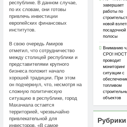
республике. В данном случае,
завершает
по их словам, они готовы
работы по
привлечь инвестиции
строительс
европейских финансовых
новой взлет
институтов.
посадочной
полосы
В свою очередь Амиров
Вниманию ч
отметил, что сотрудничество
СРО! НОС
между столицей республики и
проводит
представителями крупного
мониторинг
бизнеса положит начало
ситуации с
хорошей традиции. При этом
обеспечени
он подчеркнул, что, несмотря на
топливом
сложную политическую
строительн
объектов
ситуацию в республике, город
Махачкала остается
территорией, чрезвычайно
привлекательной для
Рубрики
инвесторов. «В самое