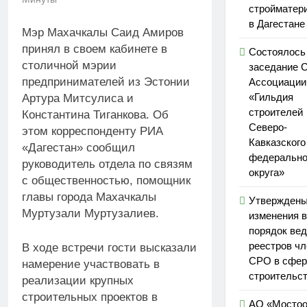
стройматер
в Дагестане
Мэр Махачкалы Саид Амиров
принял в своем кабинете в
Состоялось
столичной мэрии
заседание 
предпринимателей из Эстонии
Ассоциаци
«Гильдия
Артура Митсулиса и
строителей
Константина Тиганкова. Об
Северо-
этом корреспонденту РИА
Кавказского
«Дагестан» сообщил
федерально
руководитель отдела по связям
округа»
с общественностью, помощник
главы города Махачкалы
Утвержден
Муртузали Муртузалиев.
изменения в
порядок ве
реестров чл
В ходе встречи гости высказали
СРО в сфер
намерение участвовать в
строительс
реализации крупных
строительных проектов в
АО «Мостоо