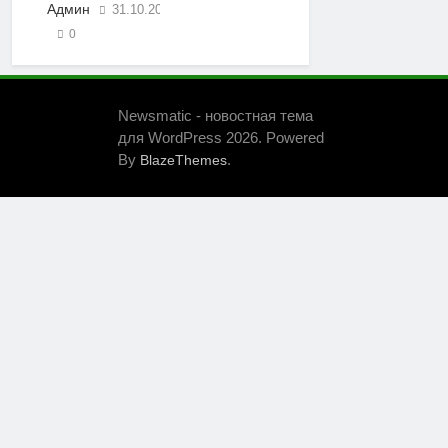
Админ
31.10.2019
0
Newsmatic - новостная тема
для WordPress 2026. Powered
By
.
BlazeThemes