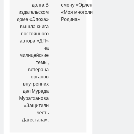
долга.В
смену «Орленка»
издательском
«Моя многоликая
доме «Эпоха»
Родина»
вышла книга
постоянного
автора «ДП»
на
милицейские
темы,
ветерана
органов
внутренних
дел Мурада
Муратханова
«Защитили
честь
Дагестана».