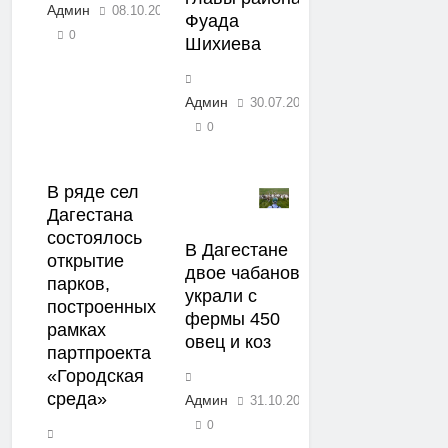
Админ
08.10.2020
Фуада
0
Шихиева
Админ
30.07.2020
0
В ряде сел
Дагестана
состоялось
В Дагестане
открытие
двое чабанов
парков,
украли с
построенных в
фермы 450
рамках
овец и коз
партпроекта
«Городская
среда»
Админ
31.10.2019
0