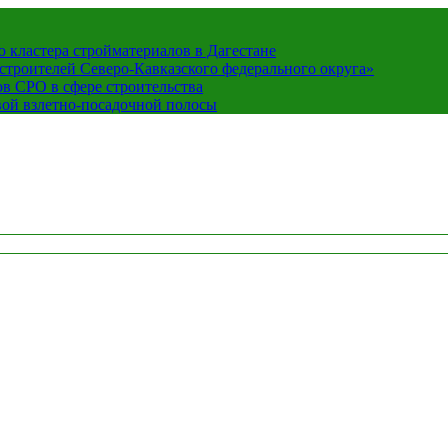
кластера стройматериалов в Дагестане
строителей Северо-Кавказского федерального округа»
в СРО в сфере строительства
вой взлетно-посадочной полосы