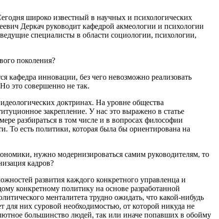
Сегодня широко известный в научных и психологических
сеевич Деркач руководит кафедрой акмеологии и психологии
ведущие специалисты в области социологии, психологии,
вого поколения?
ся кафедра инновации, без чего невозможно реализовать
Но это совершенно не так.
 идеологических доктринах. На уровне общества
итуционное закрепление. У нас это выражено в статье
мере разбираться в том числе и в вопросах философии
и. То есть политики, которая была бы ориентирована на
кономики, нужно модернизироваться самим руководителям, то
низация кадров?
можностей развития каждого конкретного управленца и
ждому конкретному политику на основе разработанной
литического менталитета трудно ожидать, что какой-нибудь
дет для них суровой необходимостью, от которой никуда не
олютное большинство людей, так или иначе попавших в обойму