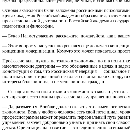
нужны профессиональные учителя, летчики, врачи высокой к
Основы акмеологии были заложены российскими психологами в
кругах академик Российской академии образования, заслуженн
профессиональной деятельности Российской академии государ
педагогики и философии.
— Букар Нагметуллаевич, расскажите, пожалуйста, как в ваше
— Этот вопрос у нас успешно решался еще до начала концепции
концепции модернизации. Кому-то это может показаться прост
Профессионалы нужны не только в экономике, но и в политике
идеологические доктрины — это обозначенные в целях и задач
Конституции о том, что Российская Федерация — социальное го
политики, ориентированной не только на опыт каких-то других
интересы большинства, а не меньшинства граждан.
— Сегодня немало политиков и экономистов заявляют, что для
есть прежде всего нужны профессионалы-управленцы нового м
— Да, разумеется. Вообще должен сказать, что акмеологическ
экономиста. Ведь у любого человека есть свой потенциал, уро
профессиограммы может определить персональный путь развития
управленец захочет добровольно узнать и признать свои слабос
деться. Ориентация на развитие — это единственно возможный