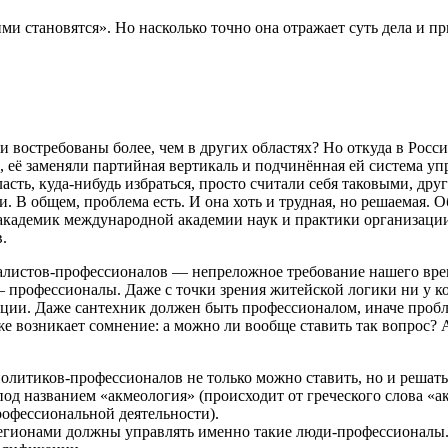
и становятся». Но насколько точно она отражает суть дела и п
и востребованы более, чем в других областях? Но откуда в Рос
, её заменяли партийная вертикаль и подчинённая ей система уп
ласть, куда-нибудь избраться, просто считали себя таковыми, др
 В общем, проблема есть. И она хоть и трудная, но решаемая. 
 академик международной академии наук и практики организаци
.
иалистов-профессионалов — непреложное требование нашего време
 профессионалы. Даже с точки зрения житейской логики ни у ко
ции. Даже сантехник должен быть профессионалом, иначе пробле
же возникает сомнение: а можно ли вообще ставить так вопрос? 
политиков-профессионалов не только можно ставить, но и решат
 под названием «акмеология» (происходит от греческого слова «
рофессиональной деятельности).
 регионами должны управлять именно такие люди-профессионалы. 