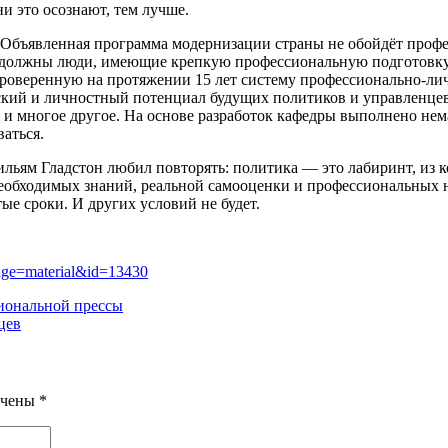
и это осознают, тем лучше.
. Объявленная программа модернизации страны не обойдёт профе
, должны люди, имеющие крепкую профессиональную подготовку
роверенную на протяжении 15 лет систему профессионально-лич
ский и личностный потенциал будущих политиков и управленцев
я и многое другое. На основе разработок кафедры выполнено не
аться.
ям Гладстон любил повторять: политика — это лабиринт, из кот
 необходимых знаний, реальной самооценки и профессиональных н
е сроки. И других условий не будет.
age=material&id=13430
иональной прессы
цев
ечены
*