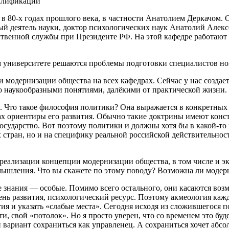
валификации
 80-х годах прошлого века, в частности Анатолием Деркачом. 
ый деятель науки, доктор психологических наук Анатолий Алек
ственной службы при Президенте РФ. На этой кафедре работают 
м университете решаются проблемы подготовки специалистов но
 модернизации общества на всех кафедрах. Сейчас у нас создает
о наукообразными понятиями, далёкими от практической жизни. 
. Что такое философия политики? Она выражается в конкретных
ах ориентиры его развития. Обычно такие доктрины имеют конст
сударство. Вот поэтому политики и должны хотя бы в какой-то 
 стран, но и на специфику реальной российской действительност
 реализации концепции модернизации общества, в том числе и э
ышления. Что вы скажете по этому поводу? Возможна ли модер
ие знания — особые. Помимо всего остального, они касаются воз
вень развития, психологический ресурс. Поэтому акмеология ка
 и указать «слабые места». Сегодня исходя из сложившегося по
ти, свой «потолок». Но я просто уверен, что со временем это бу
 вариант сохраниться как управленец. А сохраниться хочет абс