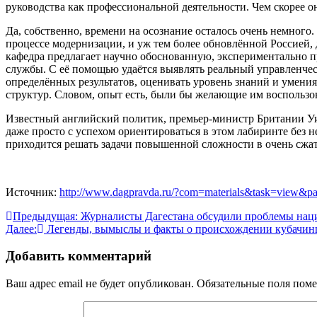
руководства как профессиональной деятельности. Чем скорее он
Да, собственно, времени на осознание осталось очень немного
процессе модернизации, и уж тем более обновлённой Россией
кафедра предлагает научно обоснованную, экспериментально п
службы. С её помощью удаётся выявлять реальный управленче
определённых результатов, оценивать уровень знаний и умени
структур. Словом, опыт есть, были бы желающие им воспользов
Известный английский политик, премьер-министр Британии Уиль
даже просто с успехом ориентироваться в этом лабиринте без
приходится решать задачи повышенной сложности в очень сжаты
Источник:
http://www.dagpravda.ru/?com=materials&task=view&p
Навигация
Предыдущая:
Журналисты Дагестана обсудили проблемы нац
Далее:
Легенды, вымыслы и факты о происхождении кубачин
по
записям
Добавить комментарий
Ваш адрес email не будет опубликован.
Обязательные поля пом