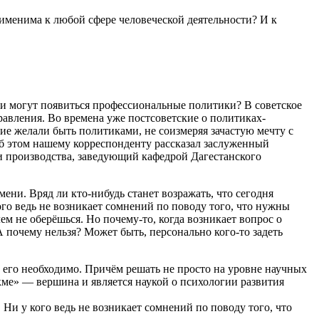
рименима к любой сфере человеческой деятельности? И к
сии могут появиться профессиональные политики? В советское
равления. Во времена уже постсоветские о политиках-
угие желали быть политиками, не соизмеряя зачастую мечту с
Об этом нашему корреспонденту рассказал заслуженный
и производства, заведующий кафедрой Дагестанского
ни. Вряд ли кто-нибудь станет возражать, что сегодня
го ведь не возникает сомнений по поводу того, что нужны
м не оберёшься. Но почему-то, когда возникает вопрос о
А почему нельзя? Может быть, персонально кого-то задеть
ь его необходимо. Причём решать не просто на уровне научных
акме» — вершина и является наукой о психологии развития
Ни у кого ведь не возникает сомнений по поводу того, что