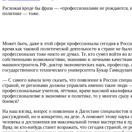
Расхожая вроде бы фраза — «профессионалами не рождаются, им
политике — тоже.
Может быть, даже в этой сфере профессионалы сегодня в Росси
время как таковой политической деятельности в стране не было
профессионалах тоже никто не думал. Те, кто сумел войти во в
собственными возможностями, знаниями и личными качествами.
машиностроитель РФ, доктор экономических наук, профессор,
государственного технического университета Букар Гамидулаев
— С самого начала хочу сказать, что появление в России спец
страной, ее регионами должны управлять именно такие люди —
профессиональные учителя, лётчики, врачи высокой квалифика
профессионализме в экономике и политике, то у многих сразу 
боимся?
На наш взгляд, вопрос о появлении в Дагестане специалистов 
рассуждений, но и конкретно, на деле. А поможет этому наука
человека и достижения им максимальной точки мастерства в п
Вряд ли кто-нибудь станет возражать, что сегодня страной, ее