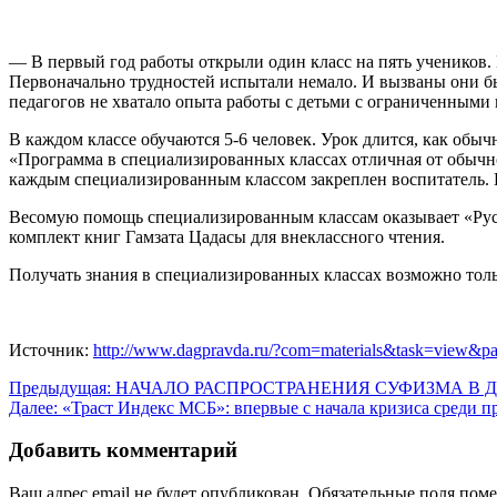
— В первый год работы открыли один класс на пять учеников.
Первоначально трудностей испытали немало. И вызваны они был
педагогов не хватало опыта работы с детьми с ограниченными
В каждом классе обучаются 5-6 человек. Урок длится, как обыч
«Программа в специализированных классах отличная от обычн
каждым специализированным классом закреплен воспитатель. П
Весомую помощь специализированным классам оказывает «Рус
комплект книг Гамзата Цадасы для внеклассного чтения.
Получать знания в специализированных классах возможно тольк
Источник:
http://www.dagpravda.ru/?com=materials&task=view&p
Навигация
Предыдущая:
НАЧАЛО РАСПРОСТРАНЕНИЯ СУФИЗМА В Д
Далее:
«Траст Индекс МСБ»: впервые с начала кризиса среди 
по
записям
Добавить комментарий
Ваш адрес email не будет опубликован.
Обязательные поля пом