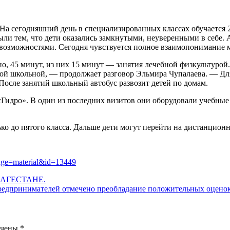
 На сегодняшний день в специализированных классах обучается
и тем, что дети оказались замкнутыми, неуверенными в себе. А
 возможностями. Сегодня чувствуется полное взаимопонимание 
но, 45 минут, из них 15 минут — занятия лечебной физкультурой
ой школьной, — продолжает разговор Эльмира Чупалаева. — Для
осле занятий школьный автобус развозит детей по домам.
Гидро». В один из последних визитов они оборудовали учебны
о до пятого класса. Дальше дети могут перейти на дистанционн
age=material&id=13449
АГЕСТАНЕ.
предпринимателей отмечено преобладание положительных оцено
ечены
*