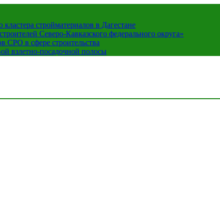
кластера стройматериалов в Дагестане
строителей Северо-Кавказского федерального округа»
в СРО в сфере строительства
вой взлетно-посадочной полосы