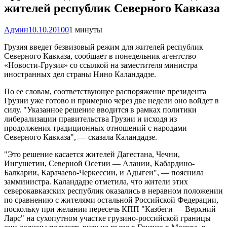
жителей республик Северного Кавказа
Админ
10.10.2010
0
1 минуты
Грузия введет безвизовый режим для жителей республик
Северного Кавказа, сообщает в понедельник агентство
«Новости-Грузия» со ссылкой на заместителя министра
иностранных дел страны Нино Каландадзе.
По ее словам, соответствующее распоряжение президента
Грузии уже готово и примерно через две недели оно войдет в
силу. "Указанное решение вводится в рамках политики
либерализации правительства Грузии и исходя из
продолжения традиционных отношений с народами
Северного Кавказа", — сказала Каландадзе.
"Это решение касается жителей Дагестана, Чечни,
Ингушетии, Северной Осетии — Алании, Кабардино-
Балкарии, Карачаево-Черкессии, и Адыгеи", — пояснила
замминистра. Каландадзе отметила, что жители этих
северокавказских республик оказались в неравном положении
по сравнению с жителями остальной Российской Федерации,
поскольку при желании пересечь КПП "Казбеги — Верхний
Ларс" на сухопутном участке грузино-российской границы