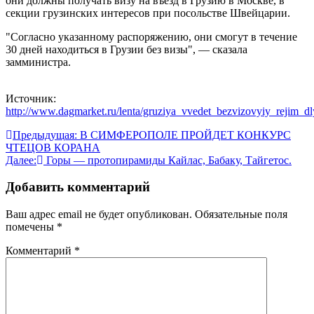
они должны получать визу на въезд в Грузию в Москве, в
секции грузинских интересов при посольстве Швейцарии.
"Согласно указанному распоряжению, они смогут в течение
30 дней находиться в Грузии без визы", — сказала
замминистра.
Источник:
http://www.dagmarket.ru/lenta/gruziya_vvedet_bezvizovyiy_rejim_d
Навигация
Предыдущая:
В СИМФЕРОПОЛЕ ПРОЙДЕТ КОНКУРС
ЧТЕЦОВ КОРАНА
по
Далее:
Горы — протопирамиды Кайлас, Бабаку, Тайгетос.
записям
Добавить комментарий
Ваш адрес email не будет опубликован.
Обязательные поля
помечены
*
Комментарий
*