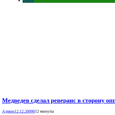
Центр
Медведев сделал реверанс в сторону оп
Админ
12.12.2009
0
12 минуты