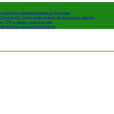
кластера стройматериалов в Дагестане
строителей Северо-Кавказского федерального округа»
в СРО в сфере строительства
вой взлетно-посадочной полосы