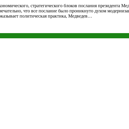
кономического, стратегического блоков послания президента Мед
мечательно, что все послание было проникнуто духом модерниза
показывает политическая практика, Медведев…