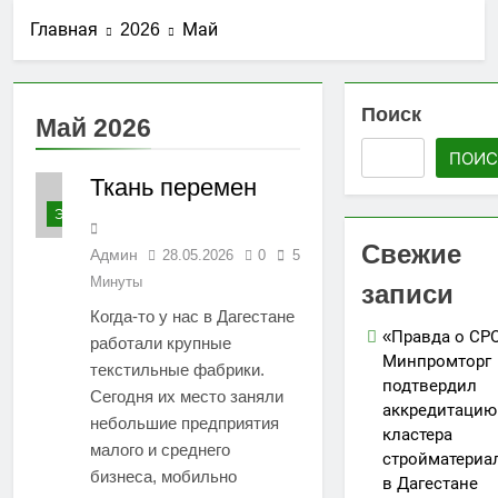
стройматериалов
Ассоциации СРО
27.07.2026
в Дагестане
Главная
2026
Май
«Гильдия
Утверждены
строителей
изменения в
Северо-
порядок ведения
25.07.2026
Кавказского
реестров членов
Поиск
АО «Мостоотряд»
федерального
Май 2026
СРО в сфере
завершает
округа»
строительства
ПОИС
работы по
23.07.2026
строительству
Ткань перемен
Вниманию членов
новой взлетно-
СРО! НОСТРОЙ
ЭКОНОМИКА
посадочной
проводит
19.07.2026
полосы
Свежие
мониторинг
Админ
28.05.2026
0
5
Для детей
ситуации с
Минуты
открыли набор
записи
обеспечением
групп по
05.07.2026
Когда-то у нас в Дагестане
топливом
направлениям
«Правда о СРО
строительных
работали крупные
«Я-ИЖЕНЕР» и
объектов
Минпромторг
текстильные фабрики.
«Я-ДИЗАЙНЕР»
подтвердил
Сегодня их место заняли
аккредитацию
небольшие предприятия
кластера
малого и среднего
стройматериа
бизнеса, мобильно
в Дагестане