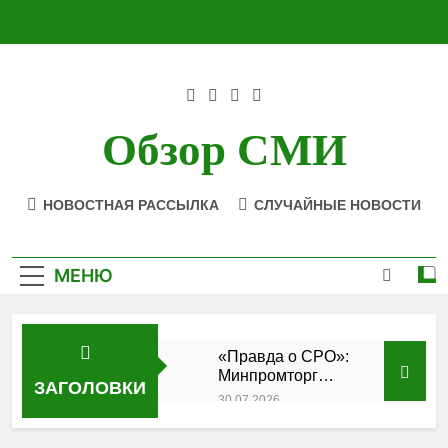
Перейти
к
содержимому
Обзор СМИ
НОВОСТНАЯ РАССЫЛКА
СЛУЧАЙНЫЕ НОВОСТИ
МЕНЮ
«Правда о СРО»:
Минпромторг
ЗАГОЛОВКИ
подтвердил
30.07.2026
аккредитацию
Состоялось
кластера
заседание Совета