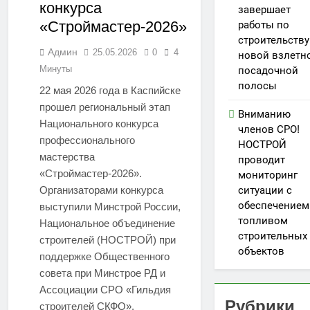
конкурса
завершает
«Строймастер-2026»
работы по
строительству
Админ
25.05.2026
0
4
новой взлетн
Минуты
посадочной
полосы
22 мая 2026 года в Каспийске
прошел региональный этап
Вниманию
Национального конкурса
членов СРО!
профессионального
НОСТРОЙ
мастерства
проводит
«Строймастер-2026».
мониторинг
Организаторами конкурса
ситуации с
обеспечением
выступили Минстрой России,
топливом
Национальное объединение
строительных
строителей (НОСТРОЙ) при
объектов
поддержке Общественного
совета при Минстрое РД и
Ассоциации СРО «Гильдия
Рубрики
строителей СКФО».