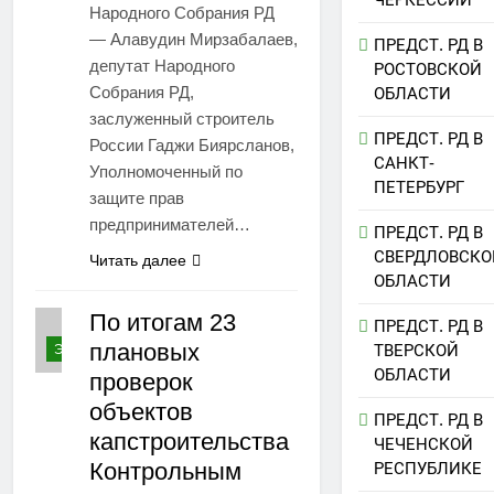
Народного Собрания РД
— Алавудин Мирзабалаев,
ПРЕДСТ. РД В
депутат Народного
РОСТОВСКОЙ
Собрания РД,
ОБЛАСТИ
заслуженный строитель
ПРЕДСТ. РД В
России Гаджи Биярсланов,
САНКТ-
Уполномоченный по
ПЕТЕРБУРГ
защите прав
предпринимателей…
ПРЕДСТ. РД В
СВЕРДЛОВСКО
Читать далее
ОБЛАСТИ
По итогам 23
ПРЕДСТ. РД В
плановых
ТВЕРСКОЙ
ЭКОНОМИКА
ОБЛАСТИ
проверок
объектов
ПРЕДСТ. РД В
капстроительства
ЧЕЧЕНСКОЙ
Контрольным
РЕСПУБЛИКЕ