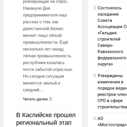
реагирующие на спрос.
Состоялось
Накануне Дня
заседание
предпринимателя наш
Совета
рассказ о том, как
Ассоциации С
дагестанский бизнес
«Гильдия
меняет лицо лёгкой
строителей
промышленности. Ещё
Северо-
несколько лет назад
Кавказского
лёгкая промышленность
федерального
республики казалась
округа»
почти забытой отраслью.
Утверждены
Но сегодня ситуация
изменения в
меняется: малый и
порядок веде
средний…
реестров чле
Читать далее
СРО в сфере
строительства
В Каспийске прошел
АО
региональный этап
ЭКОНОМИКА
«Мостоотряд»