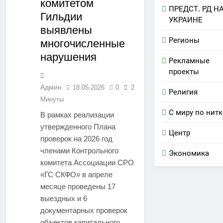
комитетом
ПРЕДСТ. РД Н
Гильдии
УКРАИНЕ
выявлены
Регионы
многочисленные
нарушения
Рекламные
проекты
Админ
18.05.2026
0
2
Религия
Минуты
С миру по нитк
В рамках реализации
утвержденного Плана
Центр
проверок на 2026 год
членами Контрольного
Экономика
комитета Ассоциации СРО
«ГС СКФО» в апреле
месяце проведены 17
выездных и 6
документарных проверок
объектов капитального