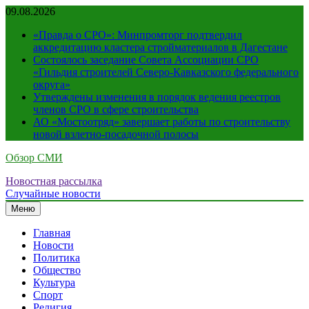
Перейти
09.08.2026
к
«Правда о СРО»: Минпромторг подтвердил
содержимому
аккредитацию кластера стройматериалов в Дагестане
Состоялось заседание Совета Ассоциации СРО
«Гильдия строителей Северо-Кавказского федерального
округа»
Утверждены изменения в порядок ведения реестров
членов СРО в сфере строительства
АО «Мостоотряд» завершает работы по строительству
новой взлетно-посадочной полосы
Обзор СМИ
Новостная рассылка
Случайные новости
Меню
Главная
Новости
Политика
Общество
Культура
Спорт
Религия