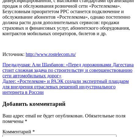
диверсифицированной, с высокими стандартами организации
продаж и обслуживания розничной сети «Ростелекома».
Безусловным приоритетом РРС останется подключение и
обслуживание абонентов «Ростелекома», однако постепенно
должна расти доля дополнительных сервисов: продажи
страховых и финансовых услуг, абонентского оборудования,
контрактов мобильных операторов, билетов и др.
Источник:
http://www.rostelecom.ru/
Навигация
Предыдущая:
Али Шахбанов: «Перед дорожниками Дагестана
стоит сложная задача по строительству и совершенствованию
по
сети автомобильных дорог»
записям
Далее:
«Ростелеком» и РАЭК создали экспертный плацдарм
для внедрения отраслевых решений индустриального
интернета в России
Добавить комментарий
Ваш адрес email не будет опубликован.
Обязательные поля
помечены
*
Комментарий
*