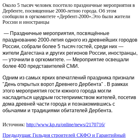
Около 5 тысяч человек посетило праздничные мероприятия в
Дербенте, посвященные 2000-летию города. Об этом
сообщили в оргкомитете «Дербент-2000».Это были жители
России и иностранцы
— Праздничные мероприятия, посвящённые
празднованию 2000-летия одного из древнейших городов
России, собрали более 5 тысяч гостей, среди них —
жители Дагестана и других регионов России, иностранцы,
— уточнили в оргкомитете. — Мероприятие освещали
более 400 представителей СМИ.
Одним из самых ярких впечатлений праздника признали
"День открытых ворот Древнего Дербента" . В рамках
этого мероприятия гости южного города могли
насладиться щедрым гостеприимством жителей, посетив
дома древней части города и познакомившись с
обычаями и традициями обитателей Дербента.
Источник:
http://www.kp.ru/online/news/2170716/
Навигация
Предыдущая:
Гильдия строителей СКФО и Гарантийный