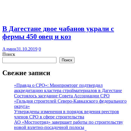
В Дагестане двое чабанов украли с
фермы 450 овец и коз
Админ
31.10.2019
0
Поиск
Поиск
Свежие записи
«Правда о СРО»: Минпромторг подтвердил
аккредитацию кластера стройматериалов в Дагестане
Состоялось заседание Совета Ассоциации СРО
«Гильдия строителей Северо-Кавказского федерального
округа»
Утверждены изменения в порядок ведения реестров
членов СРО в сфере строительства
АО «Мостоотряд» завершает работы по строительству
новой взлетно-посадочной полосы