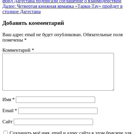
фонд Дагестана подписали соглашение о взаимодействии
по
Далее:
Четвертая книжная ярмарка «Тарки-Тау» пройдет в
записям
столице Дагестана
Добавить комментарий
Ваш адрес email не будет опубликован.
Обязательные поля
помечены
*
Комментарий
*
Имя
*
Email
*
Сайт
Сохранить моё имя, email и адрес сайта в этом браузере для