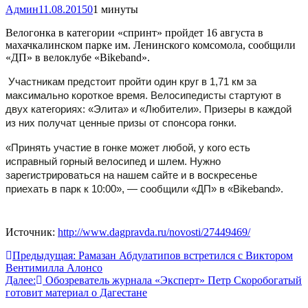
Админ
11.08.2015
0
1 минуты
Велогонка в категории «спринт» пройдет 16 августа в
махачкалинском парке им. Ленинского комсомола, сообщили
«ДП» в велоклубе «Bikeband».
Участникам предстоит пройти один круг в 1,71 км за
максимально короткое время. Велосипедисты стартуют в
двух категориях: «Элита» и «Любители». Призеры в каждой
из них получат ценные призы от спонсора гонки.
«Принять участие в гонке может любой, у кого есть
исправный горный велосипед и шлем. Нужно
зарегистрироваться на нашем сайте и в воскресенье
приехать в парк к 10:00», — сообщили «ДП» в «Bikeband».
Источник:
http://www.dagpravda.ru/novosti/27449469/
Навигация
Предыдущая:
Рамазан Абдулатипов встретился с Виктором
Вентимилла Алонсо
по
Далее:
Обозреватель журнала «Эксперт» Петр Скоробогатый
записям
готовит материал о Дагестане