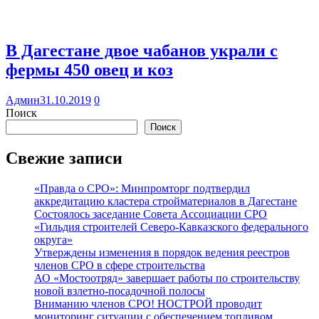
В Дагестане двое чабанов украли с
фермы 450 овец и коз
Админ
31.10.2019
0
Поиск
Поиск
Свежие записи
«Правда о СРО»: Минпромторг подтвердил
аккредитацию кластера стройматериалов в Дагестане
Состоялось заседание Совета Ассоциации СРО
«Гильдия строителей Северо-Кавказского федерального
округа»
Утверждены изменения в порядок ведения реестров
членов СРО в сфере строительства
АО «Мостоотряд» завершает работы по строительству
новой взлетно-посадочной полосы
Вниманию членов СРО! НОСТРОЙ проводит
мониторинг ситуации с обеспечением топливом