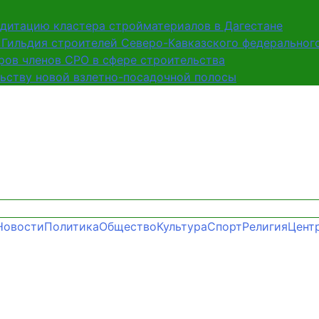
дитацию кластера стройматериалов в Дагестане
Гильдия строителей Северо-Кавказского федерального
ров членов СРО в сфере строительства
ьству новой взлетно-посадочной полосы
Новости
Политика
Общество
Культура
Спорт
Религия
Цент