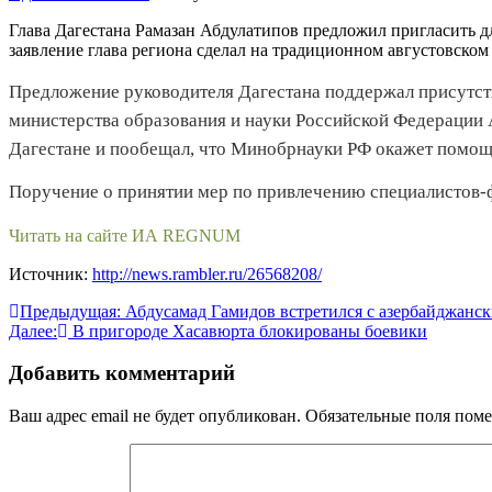
Глава Дагестана Рамазан Абдулатипов предложил пригласить дл
заявление глава региона сделал на традиционном августовском
Предложение руководителя Дагестана поддержал присутст
министерства образования и науки Российской Федерации А
Дагестане и пообещал, что Минобрнауки РФ окажет помощь
Поручение о принятии мер по привлечению специалистов-
Читать на сайте ИА REGNUM
Источник:
http://news.rambler.ru/26568208/
Навигация
Предыдущая:
Абдусамад Гамидов встретился с азербайджанс
Далее:
В пригороде Хасавюрта блокированы боевики
по
записям
Добавить комментарий
Ваш адрес email не будет опубликован.
Обязательные поля пом