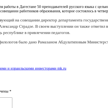
я работы в Дагестане 50 преподавателей русского языка с цель
 совещании работников образования, которое состоялось в четв
вующий на совещании директор департамента государственн
лександр Страдзе. В своем выступлении он также отметил в
 республике в привлечении педагогов.
филологов было дано Рамазаном Абдулатиповым Министерств
кими и израильскими инвесторами mk.ru
ечены
*