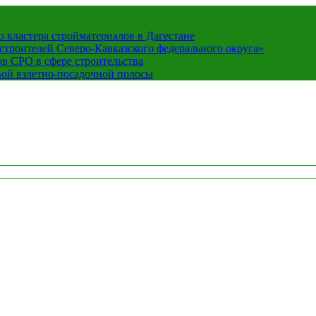
кластера стройматериалов в Дагестане
строителей Северо-Кавказского федерального округа»
в СРО в сфере строительства
вой взлетно-посадочной полосы