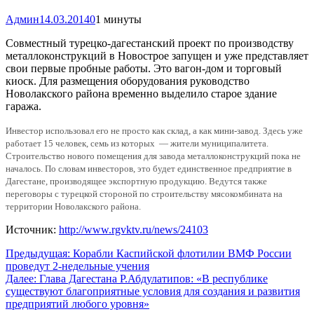
Админ
14.03.2014
0
1 минуты
Совместный турецко-дагестанский проект по производству
металлоконструкций в Новострое запущен и уже представляет
свои первые пробные работы. Это вагон-дом и торговый
киоск. Для размещения оборудования руководство
Новолакского района временно выделило старое здание
гаража.
Инвестор использовал его не просто как склад, а как мини-завод. Здесь уже
работает 15 человек, семь из которых — жители муниципалитета.
Строительство нового помещения для завода металлоконструкций пока не
началось. По словам инвесторов, это будет единственное предприятие в
Дагестане, производящее экспортную продукцию. Ведутся также
переговоры с турецкой стороной по строительству мясокомбината на
территории Новолакского района.
Источник:
http://www.rgvktv.ru/news/24103
Навигация
Предыдущая:
Корабли Каспийской флотилии ВМФ России
проведут 2-недельные учения
по
Далее:
Глава Дагестана Р.Абдулатипов: «В республике
записям
существуют благоприятные условия для создания и развития
предприятий любого уровня»