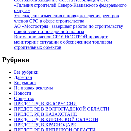
«Гильдия строителей Северо-Кавказского федерального
округа»
Утверждены изменения в порядок ведения реестров
членов СРО в сфере строительства
АО «Мостоотряд» завершает работы по строительству
новой взлетно-посадочной полосы
Вниманию членов СРО! НОСТРОЙ проводит
мониторинг ситуации с обеспечением топливом
строительных объектов
Рубрики
Без рубрики
Дагестан
Колумнист
На правах рекламы
Новости
Общество
ПРЕДСТ. РД В БЕЛОРУССИИ
ПРЕДСТ. РД В ВОЛГОГРАДСКОЙ ОБЛАСТИ
ПРЕДСТ. РД В КАЗАХСТАНЕ
ПРЕДСТ. РД В КИРОВСКОЙ ОБЛАСТИ
ПРЕДСТ. РД В КРАСНОДАРЕ
ПРЕДСТ. РД В ЛИПЕЦКОЙ ОБЛАСТИ