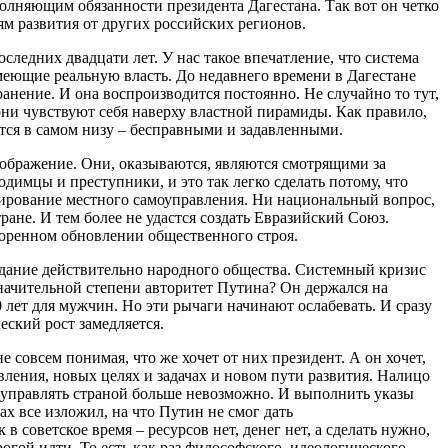
олняющим обязанности президента Дагестана. Так вот он четко
лям развития от других российских регионов.
следних двадцати лет. У нас такое впечатление, что система
меющие реальную власть. До недавнего времени в Дагестане
ранение. И она воспроизводится постоянно. Не случайно то тут,
ни чувствуют себя наверху властной пирамиды. Как правило,
ются в самом низу – бесправными и задавленными.
воображение. Они, оказываются, являются смотрящими за
одимцы и преступники, и это так легко сделать потому, что
мирование местного самоуправления. Ни национальный вопрос,
ране. И тем более не удастся создать Евразийский Союз.
коренном обновлении общественного строя.
здание действительно народного общества. Системный кризис
значительной степени авторитет Путина? Он держался на
 лет для мужчин. Но эти рычаги начинают ослабевать. И сразу
еский рост замедляется.
совсем понимая, что же хочет от них президент. А он хочет,
вления, новых целях и задачах и новом пути развития. Налицо
, управлять страной больше невозможно. И выполнить указы
х все изложил, на что Путин не смог дать
 советское время – ресурсов нет, денег нет, а сделать нужно,
рогой идти. То есть как раз философского, идеологического