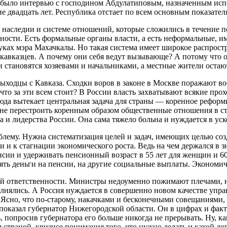
я было интервью с господином Абдулатиповым, назначенным исп
ние двадцать лет. Республика отстает по всем основным показате
м наследии и системе отношений, которые сложились в течение по
ности. Есть формальные органы власти, а есть неформальные, и
 руках мэра Махачкалы. Но такая система имеет широкое распрост
кавказцев. А почему они себя ведут вызывающе? А потому что о
и становятся хозяевами и начальниками, а местные жители оста
 выходцы с Кавказа. Сходки воров в законе в Москве поражают 
то за эти всем стоит? В России власть захватывают всякие прох
сюда вытекает центральная задача для страны — коренное рефор
и не перестроить коренным образом общественные отношения в ст
а и лидерства России. Она сама тяжело больна и нуждается в ус
облему. Нужна систематизация целей и задач, имеющих целью со
 и к стагнации экономического роста. Ведь на чем держался в 
сии и удерживать пенсионный возраст в 55 лет для женщин и 60
взять деньги на пенсии, на другие социальные выплаты. Экономич
й ответственности. Министры недоуменно пожимают плечами, не 
лнялись. А Россия нуждается в совершенно новом качестве упра
. Ясно, что по-старому, накачками и бесконечными совещаниями
 показал губернатор Нижегородской области. Он в цифрах и факта
опросив губернатора его больше никогда не прерывать. Ну, как в
я страной, кризисе понимания того, что нужно делать и какой до