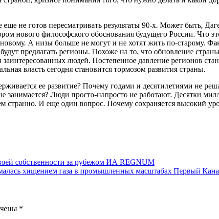
еще не готов пересматривать результаты 90-х. Может быть, Дагес
тором нового философского обоснования будущего России. Что 
новому. А низы больше не могут и не хотят жить по-старому. Фа
будут предлагать регионы. Похоже на то, что обновление страны
и заинтересованных людей. Постепенное давление регионов стан
альная власть сегодня становится тормозом развития страны.
ерживается ее развитие? Почему годами и десятилетиями не ре
не занимается? Люди просто-напросто не работают. Десятки мил
 чем странно. И еще один вопрос. Почему сохраняется высокий у
 своей собственности за рубежом ИА REGNUM
нималась хищением газа в промышленных масштабах Первый Кан
ечены
*