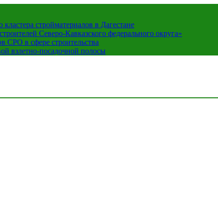
кластера стройматериалов в Дагестане
строителей Северо-Кавказского федерального округа»
в СРО в сфере строительства
вой взлетно-посадочной полосы