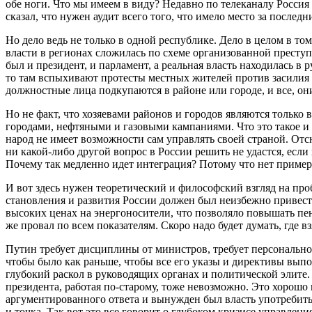
обе ноги. Что мы имеем в виду? Недавно по телеканалу Росси
сказал, что нужен аудит всего того, что имело место за послед
Но дело ведь не только в одной республике. Дело в целом в то
власти в регионах сложилась по схеме организованной преступ
был и президент, и парламент, а реальная власть находилась в
то там вспыхивают протесты местных жителей против засилия 
должностные лица подкупаются в районе или городе, и все, он
Но не факт, что хозяевами районов и городов являются только
городами, нефтяными и газовыми кампаниями. Что это такое и ч
народ не имеет возможности сам управлять своей страной. От
ни какой-либо другой вопрос в России решить не удастся, есл
Почему так медленно идет интеграция? Потому что нет пример
И вот здесь нужен теоретический и философский взгляд на пр
становления и развития России должен был неизбежно привести
высоких ценах на энергоносители, что позволяло повышать пен
же провал по всем показателям. Скоро надо будет думать, где 
Путин требует дисциплины от министров, требует персонально
чтобы было как раньше, чтобы все его указы и директивы выпо
глубокий раскол в руководящих органах и политической элите
президента, работая по-старому, тоже невозможно. Это хорошо
аргументированного ответа и вынужден был власть употребить, п
и точка. Так вот это все говорит о глубоком кризисе управлени