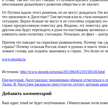
обоснования дальнейшего развития общества и не хватает.
От Путина ждали этого решения, но не могут дождаться. Он все 
что произошло в Дагестане? Там местная власть стала инициа
ситуацию. Верхи больше не могут и не способны управлять по-
стране прогрессивную повестку дня. Видимо, эту повестку дня 
другим они будут переходить в руки по-настоящему активных 
изменить свою политику стагнации. Печально, но факт – центр
Причем это наводит на серьезные размышления. Почему так сд
страны? Почему сельская Россия лежит в руинах и никто этим 
ломают голову, как поднять экономику в стране. Это более ее
www.inosmi.ru
Источник:
http://www.inosmi.ru/russia/20130618/210158318.html
Навигация
Предыдущая:
Дагестанских чиновников обязали отчитаться о
Далее:
В Дагестане раскрыли преступную группу, которая за
по
записям
Добавить комментарий
Ваш адрес email не будет опубликован.
Обязательные поля пом