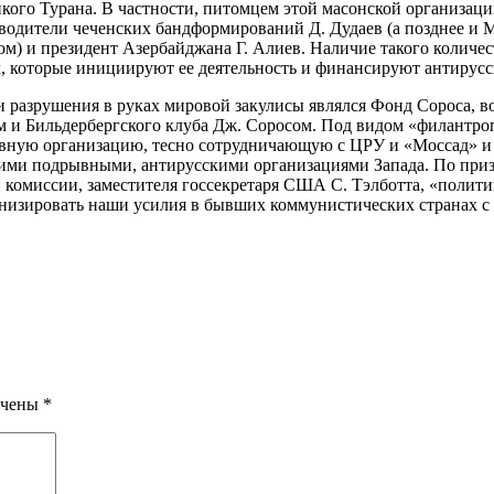
кого Турана. В частности, питомцем этой масонской организаци
ководители чеченских бандформирований Д. Дудаев (а позднее и
ном) и президент Азербайджана Г. Алиев. Наличие такого количе
л, которые инициируют ее деятельность и финансируют антирусс
 разрушения в руках мировой закулисы являлся Фонд Сороса, в
и Бильдербергского клуба Дж. Соросом. Под видом «филантропич
ывную организацию, тесно сотрудничающую с ЦРУ и «Моссад» и
угими подрывными, антирусскими организациями Запада. По приз
комиссии, заместителя госсекретаря США С. Тэлботта, «политик
ронизировать наши усилия в бывших коммунистических странах 
ечены
*