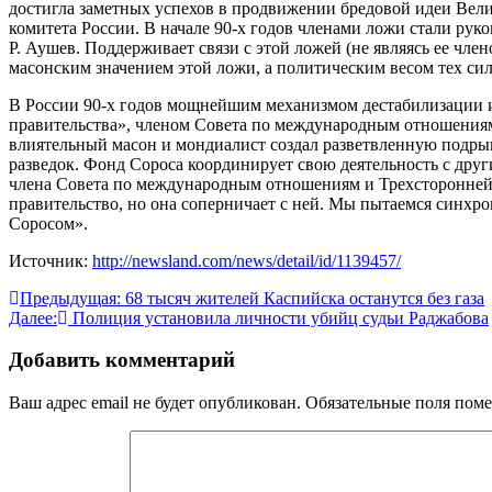
достигла заметных успехов в продвижении бредовой идеи Вели
комитета России. В начале 90-х годов членами ложи стали ру
Р. Аушев. Поддерживает связи с этой ложей (не являясь ее чле
масонским значением этой ложи, а политическим весом тех си
В России 90-х годов мощнейшим механизмом дестабилизации и
правительства», членом Совета по международным отношениям 
влиятельный масон и мондиалист создал разветвленную подр
разведок. Фонд Сороса координирует свою деятельность с др
члена Совета по международным отношениям и Трехсторонней 
правительство, но она соперничает с ней. Мы пытаемся синх
Соросом».
Источник:
http://newsland.com/news/detail/id/1139457/
Навигация
Предыдущая:
68 тысяч жителей Каспийска останутся без газа
Далее:
Полиция установила личности убийц судьи Раджабова
по
записям
Добавить комментарий
Ваш адрес email не будет опубликован.
Обязательные поля пом