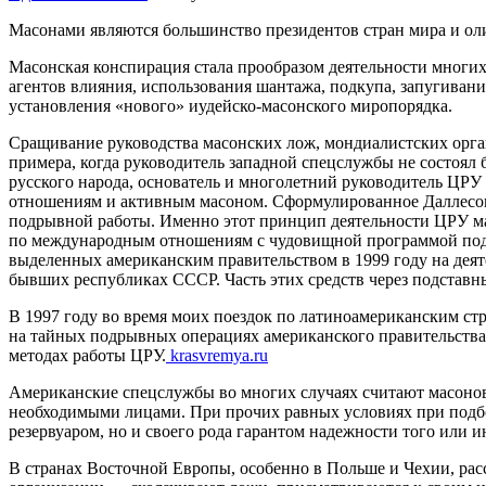
Масонами являются большинство президентов стран мира и ол
Масонская конспирация стала прообразом деятельности многих
агентов влияния, использования шантажа, подкупа, запугиван
установления «нового» иудейско-масонского миропорядка.
Сращивание руководства масонских лож, мондиалистских орга
примера, когда руководитель западной спецслужбы не состоял
русского народа, основатель и многолетний руководитель ЦРУ
отношениям и активным масоном. Сформулированное Даллесом к
подрывной работы. Именно этот принцип деятельности ЦРУ ма
по международным отношениям с чудовищной программой подры
выделенных американским правительством в 1999 году на деятел
бывших республиках СССР. Часть этих средств через подставн
В 1997 году во время моих поездок по латиноамериканским стр
на тайных подрывных операциях американского правительства 
методах работы ЦРУ.
krasvremya.ru
Американские спецслужбы во многих случаях считают масонов
необходимыми лицами. При прочих равных условиях при подбо
резервуаром, но и своего рода гарантом надежности того или и
В странах Восточной Европы, особенно в Польше и Чехии, рас