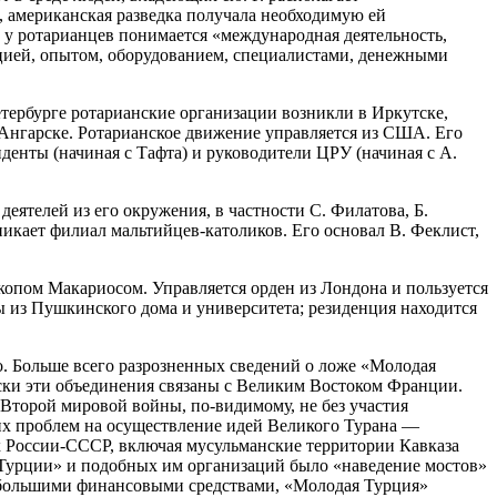
, американская разведка получала необходимую ей
 у ротарианцев понимается «международная деятельность,
цией, опытом, оборудованием, специалистами, денежными
етербурге ротарианские организации возникли в Иркутске,
, Ангарске. Ротарианское движение управляется из США. Его
енты (начиная с Тафта) и руководители ЦРУ (начиная с А.
ятелей из его окружения, в частности С. Филатова, Б.
никает филиал мальтийцев-католиков. Его основал В. Феклист,
опом Макариосом. Управляется орден из Лондона и пользуется
 из Пушкинского дома и университета; резиденция находится
о. Больше всего разрозненных сведений о ложе «Молодая
ски эти объединения связаны с Великим Востоком Франции.
 Второй мировой войны, по-видимому, не без участия
их проблем на осуществление идей Великого Турана —
их России-СССР, включая мусульманские территории Кавказа
Турции» и подобных им организаций было «наведение мостов»
я большими финансовыми средствами, «Молодая Турция»