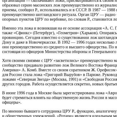
организации — сколачивают ложи, присматриваются к своим но
образовал серию масонских лож преимущественно из журналист
приемы, сообщил Р., использовались и в СССР. В 1987 — 1988
преимущественно шотландского ритуала. Орган ЦРУ — радио «
опорных пунктов ЦРУ по вербовке, по словам Р., становится л
Именно эта ложа и возникшая на ее основе ассоциация «А. С.
также «Сфинкс» (Петербург), «Геометрия» (Харьков). Опирая
провинцию. Сегодня известно о существовании лож шотландско
Дону и даже в Новочеркасске. В 1992 — 1996 годах несколько 
они преимущественно из среднего и высшего офицерства. По н
состоящая из офицеров Министерства обороны и Генерального
Хотя своими связями с ЦРУ «засветились» преимущественно м
сообщество придавало развитию лож Великого Востока Франции
Америки» А. Комб. Вместе со своим соратником Ж. Орефисом о
для России стала ложа «Григорий Вырубов» в Париже. Руководс
ложами «Северная Звезда» (Москва, 1991) и «Свободная Россия
других городов. Работа осуществляется секретно, новых брать
В июне 1996 года в Москве была зарегистрирована ложа «Авро
будет стремиться влиять на общественную жизнь России в мас
офицеры».
По мнению бывшего сотрудника ЦРУ Р., функцию, аналогичную 
и общественных учреждений, «Ротари» являются идеальным мес