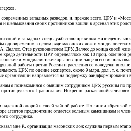
игархов.
 современных западных разведок, и, прежде всего, ЦРУ и «Мосс
ия и шельмования своих противников вошли в арсенал этих род
низаций и западных спецслужб стало правилом жизнедеятельнос
 бы одновременно в целом ряде масонских лож и мондиалистски
 А. Даллес. Став руководителем ЦРУ, Даллес до конца своей жи
редо деятельности ЦРУ определялось как 10 проц. обычной раз
сонские и мондиалистские организации чаще всего использовал
вной работы против России и растления ее молодежи вполне за
ьность ЦРУ, по оценке экспертов, около 9 млрд. дол., т. е. поч
ые организации направляется на поддержку бандформирований в
анам я познакомился с бывшим сотрудником ЦРУ, русским по про
против русского Православия. Искренне раскаявшийся человек 
 надежной опорой в своей тайной работе. По линии «братской 
ре агентов предпочтение отдается вольным каменщикам и члена
ного сотрудника.
сказал мне Р., организация масонских лож служила первым этап