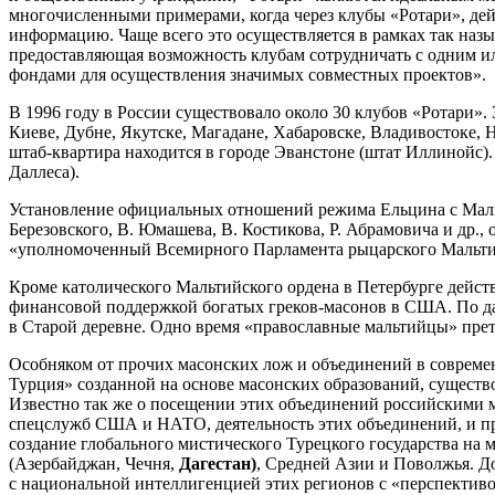
многочисленными примерами, когда через клубы «Ротари», дей
информацию. Чаще всего это осуществляется в рамках так наз
предоставляющая возможность клубам сотрудничать с одним 
фондами для осуществления значимых совместных проектов».
В 1996 году в России существовало около 30 клубов «Ротари».
Киеве, Дубне, Якутске, Магадане, Хабаровске, Владивостоке, 
штаб-квартира находится в городе Эванстоне (штат Иллинойс)
Даллеса).
Установление официальных отношений режима Ельцина с Мальти
Березовского, В. Юмашева, В. Костикова, Р. Абрамовича и др.
«уполномоченный Всемирного Парламента рыцарского Мальти
Кроме католического Мальтийского ордена в Петербурге дейс
финансовой поддержкой богатых греков-масонов в США. По дан
в Старой деревне. Одно время «православные мальтийцы» пре
Особняком от прочих масонских лож и объединений в современ
Турция» созданной на основе масонских образований, сущест
Известно так же о посещении этих объединений российскими ма
спецслужб США и НАТО, деятельность этих объединений, и п
создание глобального мистического Турецкого государства на
(Азербайджан, Чечня,
Дагестан)
, Средней Азии и Поволжья. 
с национальной интеллигенцией этих регионов с «перспектив