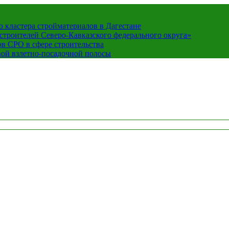
кластера стройматериалов в Дагестане
строителей Северо-Кавказского федерального округа»
в СРО в сфере строительства
вой взлетно-посадочной полосы