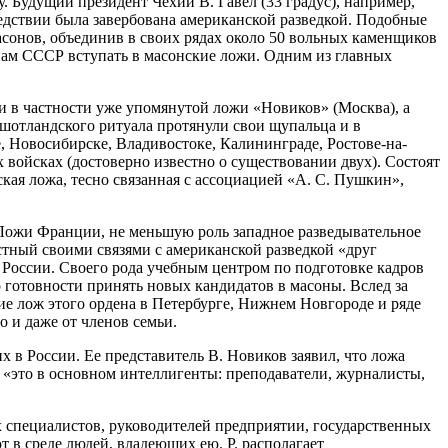
 Будущий президент Чехии В. Гавел (33 градус), например,
ледствии была завербована американской разведкой. Подобные
асонов, объединив в своих рядах около 50 вольных каменщиков
ам СССР вступать в масонские ложи. Одним из главных
и в частности уже упомянутой ложи «Новиков» (Москва), а
шотландского ритуала протянули свои щупальца и в
, Новосибирске, Владивостоке, Калининграде, Ростове-на-
 войсках (достоверно известно о существовании двух). Состоят
ая ложа, тесно связанная с ассоциацией «А. С. Пушкин»,
Ложи Франции, не меньшую роль западное разведывательное
стный своими связями с американской разведкой «друг
 России. Своего рода учебным центром по подготовке кадров
о готовности принять новых кандидатов в масоны. Вслед за
ие лож этого ордена в Петербурге, Нижнем Новгороде и ряде
о и даже от членов семьи.
 в России. Ее представитель В. Новиков заявил, что ложа
 «это в основном интеллигенты: преподаватели, журналисты,
 специалистов, руководителей предприятии, государственных
 в среде людей, владеющих ею. Р. располагает