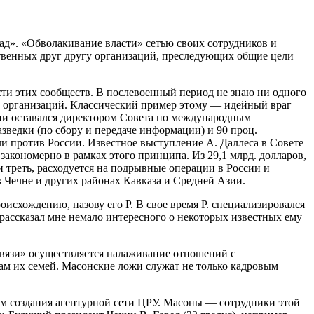
ад». «Обволакивание власти» сетью своих сотрудников и
ственных друг другу организаций, преследующих общие цели
ти этих сообществ. В послевоенный период не знаю ни одного
х организаций. Классический пример этому — идейный враг
зни оставался директором Совета по международным
ведки (по сбору и передаче информации) и 90 проц.
и против России. Известное выступление А. Даллеса в Совете
кономерно в рамках этого принципа. Из 29,1 млрд. долларов,
ти треть, расходуется на подрывные операции в России и
 Чечне и других районах Кавказа и Средней Азии.
исхождению, назову его Р. В свое время Р. специализировался
рассказал мне немало интересного о некоторых известных ему
связи» осуществляется налаживание отношений с
м их семей. Масонские ложи служат не только кадровым
ом создания агентурной сети ЦРУ. Масоны — сотрудники этой