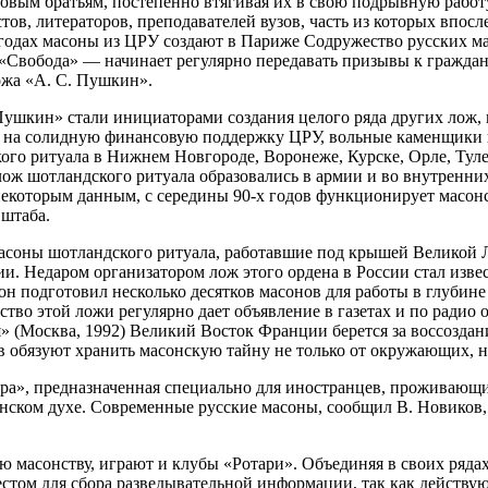
вым братьям, постепенно втягивая их в свою подрывную работу.
ов, литераторов, преподавателей вузов, часть из которых впос
 годах масоны из ЦРУ создают в Париже Содружество русских м
Свобода» — начинает регулярно передавать призывы к граждан
ожа «А. С. Пушкин».
 Пушкин» стали инициаторами создания целого ряда других лож, 
сь на солидную финансовую поддержку ЦРУ, вольные каменщики 
го ритуала в Нижнем Новгороде, Воронеже, Курске, Орле, Туле
лож шотландского ритуала образовались в армии и во внутренних
екоторым данным, с середины 90-х годов функционирует масонск
 штаба.
асоны шотландского ритуала, работавшие под крышей Великой 
. Недаром организатором лож этого ордена в России стал изве
н подготовил несколько десятков масонов для работы в глубине
тво этой ложи регулярно дает объявление в газетах и по радио 
» (Москва, 1992) Великий Восток Франции берется за воссоздан
ев обязуют хранить масонскую тайну не только от окружающих, н
ра», предназначенная специально для иностранцев, проживающих
онском духе. Современные русские масоны, сообщил В. Новиков,
масонству, играют и клубы «Ротари». Объединяя в своих рядах
том для сбора разведывательной информации, так как действуют