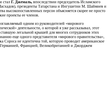
и стал
Г. Джемаль,
впоследствии председатель Исламского
 Масхадов), президенты Татарстана и Ингушетии М. Шаймиев и
ства высокопоставленных персон объясняется скорее не просто
кие проекты ее членов.
озглавляемый одним из руководителей «мирового
еской» деятельности, о которой я уже рассказывал, этот
 ставшую легальной крышей для многих сотрудников этих
нанию еще одного представителя «мирового правительства»,
а Сороса не идентична той, которую проводит американское
с Германией, Францией, Великобританией и Джорджем