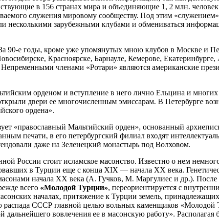
ствующие в 156 странах мира и объединяющие 1, 2 млн. человек
ываемого служения мировому сообществу. Под этим «служением»
или несколькими зарубежными клубами и обмениваться информа
 За 90-е годы, кроме уже упомянутых мною клубов в Москве и П
Новосибирске, Красноярске, Барнауле, Кемерове, Екатеринбурге
. Непременными членами «Ротари» являются американские презид
йским орденом и вступление в него лично Ельцина и многих де
, открыли двери ее многочисленным эмиссарам. В Петербурге воз
йского ордена».
твует «православный Мальтийский орден», основанный архиеписк
ным печати, в его петербургский филиал входят интеллектуалы
тендовали даже на Зеленецкий монастырь под Волховом.
ной России стоит исламское масонство. Известно о нем немног
вовавших в Турции еще с конца XIX — начала XX века. Генетиче
сонами начала XX века (А. Гучков, М. Маргулиес и др.). После
режде всего
«Молодой Турции»
, переориентируется с внутренн
 масонских началах, притяжение к Турции земель, принадлежащ
До распада СССР главной целью вольных каменщиков «Молодой 
ой дальнейшего вовлечения ее в масонскую работу». Располага