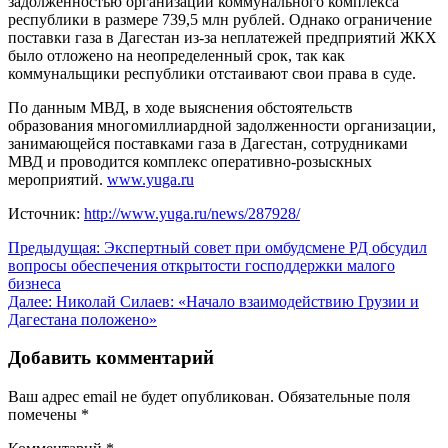
задолженностью организаций коммунального комплекса
республики в размере 739,5 млн рублей. Однако ограничение
поставки газа в Дагестан из-за неплатежей предприятий ЖКХ
было отложено на неопределенный срок, так как
коммунальщики республики отстаивают свои права в суде.
По данным МВД, в ходе выяснения обстоятельств
образования многомиллиардной задолженности организации,
занимающейся поставками газа в Дагестан, сотрудниками
МВД и проводится комплекс оперативно-розыскных
мероприятий.
www.yuga.ru
Источник:
http://www.yuga.ru/news/287928/
Навигация
Предыдущая:
Экспертный совет при омбудсмене РД обсудил
вопросы обеспечения открытости господдержки малого
по
бизнеса
записям
Далее:
Николай Силаев: «Начало взаимодействию Грузии и
Дагестана положено»
Добавить комментарий
Ваш адрес email не будет опубликован.
Обязательные поля
помечены
*