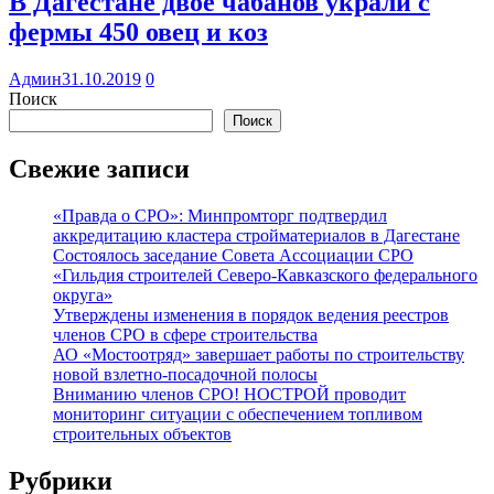
В Дагестане двое чабанов украли с
фермы 450 овец и коз
Админ
31.10.2019
0
Поиск
Поиск
Свежие записи
«Правда о СРО»: Минпромторг подтвердил
аккредитацию кластера стройматериалов в Дагестане
Состоялось заседание Совета Ассоциации СРО
«Гильдия строителей Северо-Кавказского федерального
округа»
Утверждены изменения в порядок ведения реестров
членов СРО в сфере строительства
АО «Мостоотряд» завершает работы по строительству
новой взлетно-посадочной полосы
Вниманию членов СРО! НОСТРОЙ проводит
мониторинг ситуации с обеспечением топливом
строительных объектов
Рубрики