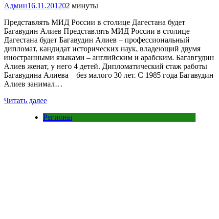
Админ
16.11.2012
0
2 минуты
Представлять МИД России в столице Дагестана будет
Багавудин Алиев Представлять МИД России в столице
Дагестана будет Багавудин Алиев – профессиональный
дипломат, кандидат исторических наук, владеющий двумя
иностранными языками – английским и арабским. Багавгудин
Алиев женат, у него 4 детей. Дипломатический стаж работы
Багавудина Алиева – без малого 30 лет. С 1985 года Багавудин
Алиев занимал…
Читать далее
Регионы