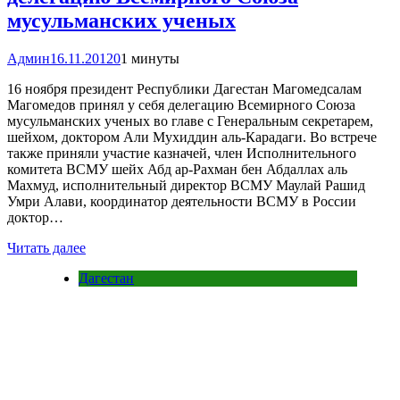
мусульманских ученых
Админ
16.11.2012
0
1 минуты
16 ноября президент Республики Дагестан Магомедсалам
Магомедов принял у себя делегацию Всемирного Союза
мусульманских ученых во главе с Генеральным секретарем,
шейхом, доктором Али Мухиддин аль-Карадаги. Во встрече
также приняли участие казначей, член Исполнительного
комитета ВСМУ шейх Абд ар-Рахман бен Абдаллах аль
Махмуд, исполнительный директор ВСМУ Маулай Рашид
Умри Алави, координатор деятельности ВСМУ в России
доктор…
Читать далее
Дагестан