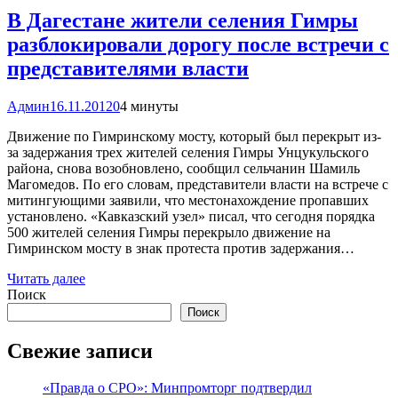
В Дагестане жители селения Гимры
разблокировали дорогу после встречи с
представителями власти
Админ
16.11.2012
0
4 минуты
Движение по Гимринскому мосту, который был перекрыт из-
за задержания трех жителей селения Гимры Унцукульского
района, снова возобновлено, сообщил сельчанин Шамиль
Магомедов. По его словам, представители власти на встрече с
митингующими заявили, что местонахождение пропавших
установлено. «Кавказский узел» писал, что сегодня порядка
500 жителей селения Гимры перекрыло движение на
Гимринском мосту в знак протеста против задержания…
Читать далее
Поиск
Поиск
Свежие записи
«Правда о СРО»: Минпромторг подтвердил