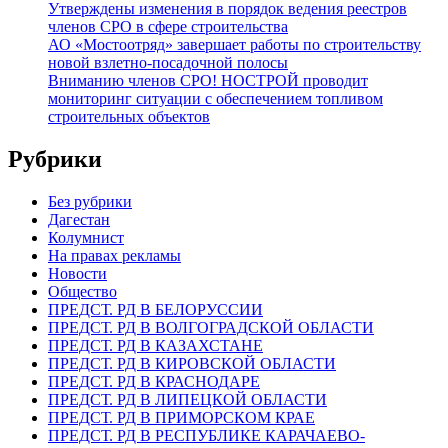
Утверждены изменения в порядок ведения реестров
членов СРО в сфере строительства
АО «Мостоотряд» завершает работы по строительству
новой взлетно-посадочной полосы
Вниманию членов СРО! НОСТРОЙ проводит
мониторинг ситуации с обеспечением топливом
строительных объектов
Рубрики
Без рубрики
Дагестан
Колумнист
На правах рекламы
Новости
Общество
ПРЕДСТ. РД В БЕЛОРУССИИ
ПРЕДСТ. РД В ВОЛГОГРАДСКОЙ ОБЛАСТИ
ПРЕДСТ. РД В КАЗАХСТАНЕ
ПРЕДСТ. РД В КИРОВСКОЙ ОБЛАСТИ
ПРЕДСТ. РД В КРАСНОДАРЕ
ПРЕДСТ. РД В ЛИПЕЦКОЙ ОБЛАСТИ
ПРЕДСТ. РД В ПРИМОРСКОМ КРАЕ
ПРЕДСТ. РД В РЕСПУБЛИКЕ КАРАЧАЕВО-