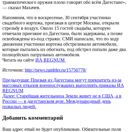
травматического оружия плохо говорят обо всём Дагестане»,
— сказал Махачев.
Напомним, что в воскресенье, 30 сентября участники
свадебного кортежа, проезжая в центре Москвы, открыли
стрельбу в воздух. Около 15 гостей свадьбы, которую
отмечали приезжие из Дагестана, были задержаны, а позже
освобождены из-под стражи. СМИ написали, что по ходу
движения участники кортежа обстреливали автомобили,
которые пытались их обогнать, под обстрел попали даже два
полицейских патрульных автомобиля.
Читать на сайте
ИА REGNUM
Источник:
http://news.rambler.ru/15750778/
Навигация
Предыдущая:
Призыв из Дагестана могут прекратить из-за
массовых отказов военнослужащих выполнять приказы ИА
по
REGNUM
записям
Далее:
Старейшая жительница Земли живет не в США, а в
России — в дагестанском ауле. Международный день
пожилых людей.
Добавить комментарий
Ваш адрес email не будет опубликован.
Обязательные поля