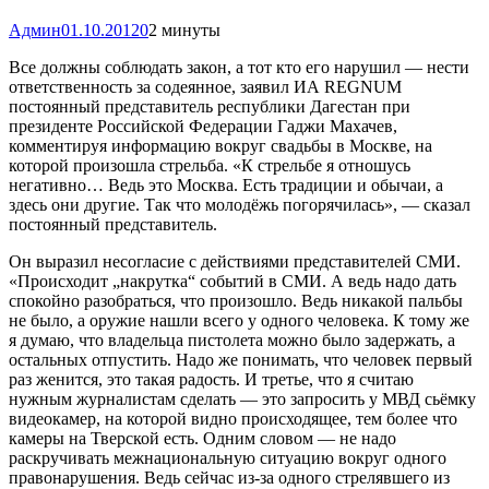
Админ
01.10.2012
0
2 минуты
Все должны соблюдать закон, а тот кто его нарушил — нести
ответственность за содеянное, заявил ИА REGNUM
постоянный представитель республики Дагестан при
президенте Российской Федерации Гаджи Махачев,
комментируя информацию вокруг свадьбы в Москве, на
которой произошла стрельба. «К стрельбе я отношусь
негативно… Ведь это Москва. Есть традиции и обычаи, а
здесь они другие. Так что молодёжь погорячилась», — сказал
постоянный представитель.
Он выразил несогласие с действиями представителей СМИ.
«Происходит „накрутка“ событий в СМИ. А ведь надо дать
спокойно разобраться, что произошло. Ведь никакой пальбы
не было, а оружие нашли всего у одного человека. К тому же
я думаю, что владельца пистолета можно было задержать, а
остальных отпустить. Надо же понимать, что человек первый
раз женится, это такая радость. И третье, что я считаю
нужным журналистам сделать — это запросить у МВД сьёмку
видеокамер, на которой видно происходящее, тем более что
камеры на Тверской есть. Одним словом — не надо
раскручивать межнациональную ситуацию вокруг одного
правонарушения. Ведь сейчас из-за одного стрелявшего из