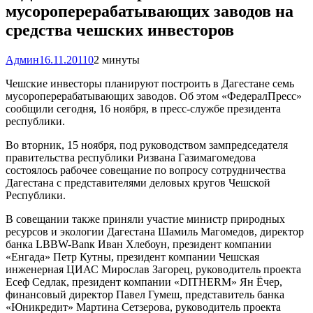
мусороперерабатывающих заводов на
средства чешских инвесторов
Админ
16.11.2011
0
2 минуты
Чешские инвесторы планируют построить в Дагестане семь
мусороперерабатывающих заводов. Об этом «ФедералПресс»
сообщили сегодня, 16 ноября, в пресс-службе президента
республики.
Во вторник, 15 ноября, под руководством зампредседателя
правительства республики Ризвана Газимагомедова
состоялось рабочее совещание по вопросу сотрудничества
Дагестана с представителями деловых кругов Чешской
Республики.
В совещании также приняли участие министр природных
ресурсов и экологии Дагестана Шамиль Магомедов, директор
банка LBBW-Banк Иван Хлебоун, президент компании
«Енгада» Петр Кутны, президент компании Чешская
инженерная ЦИАС Мирослав Загорец, руководитель проекта
Есеф Седлак, президент компании «DITHERM» Ян Ёчер,
финансовый директор Павел Гумеш, представитель банка
«Юникредит» Мартина Сетзерова, руководитель проекта