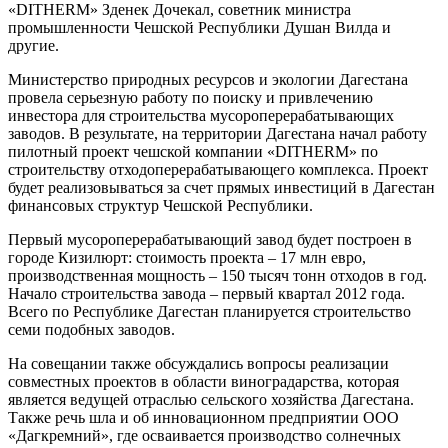
«DITHERM» Зденек Дочекал, советник министра
промышленности Чешской Республики Душан Вилда и
другие.
Министерство природных ресурсов и экологии Дагестана
провела серьезную работу по поиску и привлечению
инвестора для строительства мусороперерабатывающих
заводов. В результате, на территории Дагестана начал работу
пилотный проект чешской компании «DITHERM» по
строительству отходоперерабатывающего комплекса. Проект
будет реализовываться за счет прямых инвестиций в Дагестан
финансовых структур Чешской Республики.
Первый мусороперерабатывающий завод будет построен в
городе Кизилюрт: стоимость проекта – 17 млн евро,
производственная мощность – 150 тысяч тонн отходов в год.
Начало строительства завода – первый квартал 2012 года.
Всего по Республике Дагестан планируется строительство
семи подобных заводов.
На совещании также обсуждались вопросы реализации
совместных проектов в области виноградарства, которая
является ведущей отраслью сельского хозяйства Дагестана.
Также речь шла и об инновационном предприятии ООО
«Дагкремний», где осваивается производство солнечных