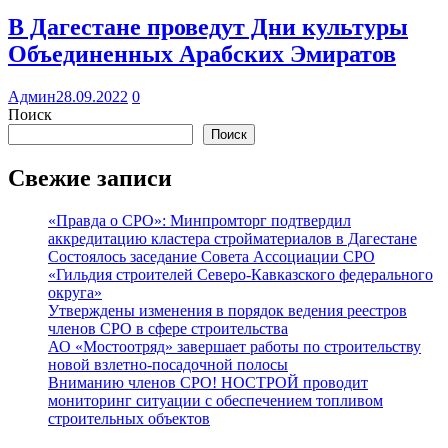
В Дагестане проведут Дни культуры
Объединенных Арабских Эмиратов
Админ
28.09.2022
0
Поиск
Поиск
Свежие записи
«Правда о СРО»: Минпромторг подтвердил
аккредитацию кластера стройматериалов в Дагестане
Состоялось заседание Совета Ассоциации СРО
«Гильдия строителей Северо-Кавказского федерального
округа»
Утверждены изменения в порядок ведения реестров
членов СРО в сфере строительства
АО «Мостоотряд» завершает работы по строительству
новой взлетно-посадочной полосы
Вниманию членов СРО! НОСТРОЙ проводит
мониторинг ситуации с обеспечением топливом
строительных объектов