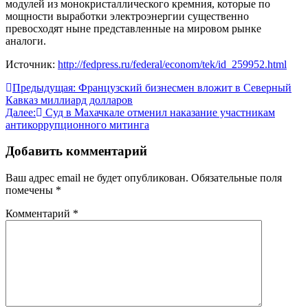
модулей из монокристаллического кремния, которые по
мощности выработки электроэнергии существенно
превосходят ныне представленные на мировом рынке
аналоги.
Источник:
http://fedpress.ru/federal/econom/tek/id_259952.html
Навигация
Предыдущая:
Французский бизнесмен вложит в Северный
Кавказ миллиард долларов
по
Далее:
Суд в Махачкале отменил наказание участникам
записям
антикоррупционного митинга
Добавить комментарий
Ваш адрес email не будет опубликован.
Обязательные поля
помечены
*
Комментарий
*