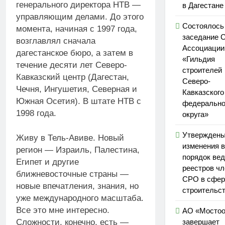
генерального директора НТВ —
в Дагестане
управляющим делами. До этого
Состоялось
момента, начиная с 1997 года,
заседание 
возглавлял сначала
Ассоциаци
дагестанское бюро, а затем в
«Гильдия
течение десяти лет Северо-
строителей
Кавказский центр (Дагестан,
Северо-
Чечня, Ингушетия, Северная и
Кавказского
Южная Осетия). В штате НТВ с
федерально
1998 года.
округа»
Утвержден
Живу в Тель-Авиве. Новый
изменения в
регион — Израиль, Палестина,
порядок ве
Египет и другие
реестров чл
ближневосточные страны —
СРО в сфер
новые впечатления, знания, но
строительс
уже международного масштаба.
Все это мне интересно.
АО «Мостоо
завершает
Сложности, конечно, есть —