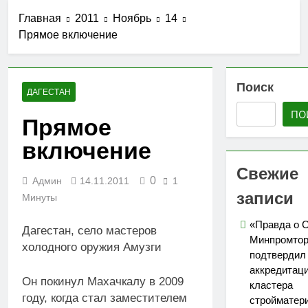
стройматериалов
Ассоциации СРО
27.07.2026
в Дагестане
Главная
2011
Ноябрь
14
«Гильдия
Утверждены
строителей
Прямое включение
изменения в
Северо-
порядок ведения
25.07.2026
Кавказского
реестров членов
АО «Мостоотряд»
федерального
СРО в сфере
завершает
Поиск
округа»
строительства
ДАГЕСТАН
работы по
23.07.2026
строительству
ПО
Вниманию членов
Прямое
новой взлетно-
СРО! НОСТРОЙ
посадочной
включение
проводит
19.07.2026
полосы
мониторинг
Для детей
Свежие
ситуации с
открыли набор
0
Админ
14.11.2011
1
обеспечением
групп по
записи
05.07.2026
топливом
Минуты
направлениям
строительных
«Я-ИЖЕНЕР» и
объектов
«Правда о 
«Я-ДИЗАЙНЕР»
Дагестан, село мастеров
Минпромтор
холодного оружия Амузги
подтвердил
аккредитац
Он покинул Махачкалу в 2009
кластера
году, когда стал заместителем
стройматер