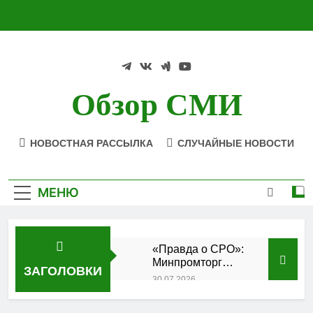
Перейти
к
содержимому
Обзор СМИ
НОВОСТНАЯ РАССЫЛКА
СЛУЧАЙНЫЕ НОВОСТИ
МЕНЮ
«Правда о СРО»:
Минпромторг
ЗАГОЛОВКИ
подтвердил
30.07.2026
аккредитацию
Состоялось
кластера
заседание Совета