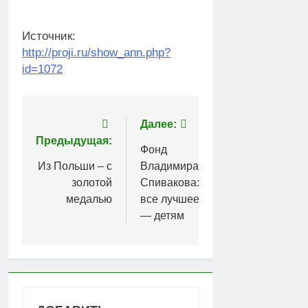
Источник:
http://proji.ru/show_ann.php?
id=1072
Навигация
Далее:
Предыдущая:
по
Фонд
Из Польши – с
Владимира
записям
золотой
Спивакова:
медалью
все лучшее
— детям