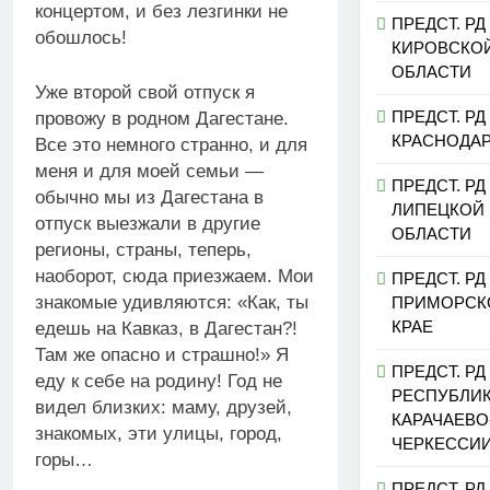
концертом, и без лезгинки не
ПРЕДСТ. РД
обошлось!
КИРОВСКО
ОБЛАСТИ
Уже второй свой отпуск я
ПРЕДСТ. РД
провожу в родном Дагестане.
КРАСНОДА
Все это немного странно, и для
меня и для моей семьи —
ПРЕДСТ. РД
обычно мы из Дагестана в
ЛИПЕЦКОЙ
отпуск выезжали в другие
ОБЛАСТИ
регионы, страны, теперь,
наоборот, сюда приезжаем. Мои
ПРЕДСТ. РД
знакомые удивляются: «Как, ты
ПРИМОРСК
КРАЕ
едешь на Кавказ, в Дагестан?!
Там же опасно и страшно!» Я
ПРЕДСТ. РД
еду к себе на родину! Год не
РЕСПУБЛИ
видел близких: маму, друзей,
КАРАЧАЕВО
знакомых, эти улицы, город,
ЧЕРКЕССИ
горы…
ПРЕДСТ. РД