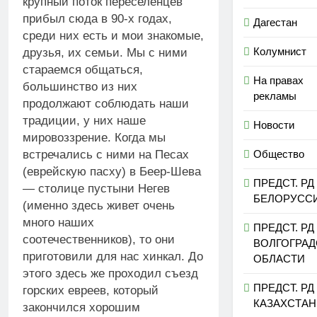
крупный поток переселенцев
прибыл сюда в 90-х годах,
Дагестан
среди них есть и мои знакомые,
Колумнист
друзья, их семьи. Мы с ними
стараемся общаться,
На правах
большинство из них
рекламы
продолжают соблюдать наши
традиции, у них наше
Новости
мировоззрение. Когда мы
Общество
встречались с ними на Песах
(еврейскую пасху) в Беер-Шева
ПРЕДСТ. РД
— столице пустыни Негев
БЕЛОРУСС
(именно здесь живет очень
много наших
ПРЕДСТ. РД
соотечественников), то они
ВОЛГОГРА
приготовили для нас хинкал. До
ОБЛАСТИ
этого здесь же проходил съезд
ПРЕДСТ. РД
горских евреев, который
КАЗАХСТАН
закончился хорошим