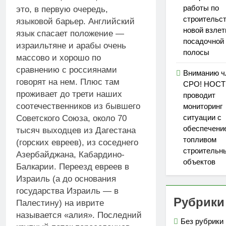
работы по
это, в первую очередь,
строительс
языковой барьер. Английский
новой взлет
язык спасает положение —
посадочной
израильтяне и арабы очень
полосы
массово и хорошо по
сравнению с россиянами
Вниманию ч
говорят на нем. Плюс там
СРО! НОС
проживает до трети наших
проводит
соотечественников из бывшего
мониторинг
ситуации с
Советского Союза, около 70
обеспечени
тысяч выходцев из Дагестана
топливом
(горских евреев), из соседнего
строительн
Азербайджана, Кабардино-
объектов
Балкарии. Переезд евреев в
Израиль (а до основания
государства Израиль — в
Рубрики
Палестину) на иврите
называется «алия». Последний
Без рубрики