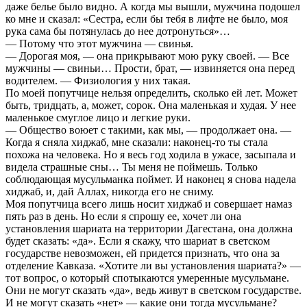
даже белье было видно. А когда мы вышли, мужчина подошел
ко мне и сказал: «Сестра, если бы тебя в лифте не было, моя
рука сама бы потянулась до нее дотронуться»…
— Потому что этот мужчина — свинья.
— Дорогая моя, — она прикрывают мою руку своей. — Все
мужчины — свиньи… Прости, брат, — извиняется она перед
водителем. — Физиология у них такая.
По моей попутчице нельзя определить, сколько ей лет. Может
быть, тридцать, а, может, сорок. Она маленькая и худая. У нее
маленькое смуглое лицо и легкие руки.
— Общество воюет с такими, как мы, — продолжает она. —
Когда я сняла хиджаб, мне сказали: наконец-то ты стала
похожа на человека. Но я весь год ходила в ужасе, засыпала и
видела страшные сны… Ты меня не поймешь. Только
соблюдающая мусульманка поймет. И наконец я снова надела
хиджаб, и, дай Аллах, никогда его не сниму.
Моя попутчица всего лишь носит хиджаб и совершает намаз
пять раз в день. Но если я спрошу ее, хочет ли она
установления шариата на территории Дагестана, она должна
будет сказать: «да». Если я скажу, что шариат в светском
государстве невозможен, ей придется признать, что она за
отделение Кавказа. «Хотите ли вы установления шариата?» —
тот вопрос, о который спотыкаются умеренные мусульмане.
Они не могут сказать «да», ведь живут в светском государстве.
И не могут сказать «нет» — какие они тогда мусульмане?