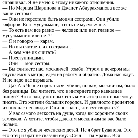
спрашивал. Я не имею к этому никакого отношения.
— Но Мариам Шарипова и Джанет Абдурахманова все же
ваши сестры?
— Они не перестали быть моими сестрами. Они убили
кяфиров. Есть мусульмане, а есть не мусульмане.
— То есть вам все равно — человек или нет, главное —
мусульманин или нет?!
— Я и говорю — харам.
— Но вы считаете их сестрами…
— А кем мне их считать?
— Преступницами.
— Они — мои сестры.
— Вы считаете нас, москвичей, зомби. Утром и вечером мы
спускаемся в метро, едем на работу и обратно. Дома нас ждут.
И не надо нас взрывать.
— Да? А в Чечне сорок тысяч убили, но вам, москвичам, было
без разницы. Вы читаете, что в интернете про кавказцев
пишут? Это люди, у которых есть компьютер и которые могут
писать. Это жители больших городов. И девяносто процентов
из них нас ненавидят. Они не знают, что тут творится?
— У вас самого легкость на душе, когда вы хороните своих
земляков. А хотите, чтобы далеким москвичам за вас было
больно.
— Это не я убивал чеченских детей. Не я брат Буданова. Это
его отец и брат не сказали ему: «Сын — ты мразь». Вся