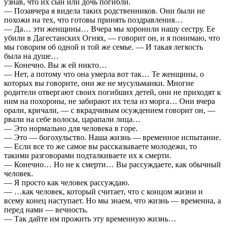
узнав, что их сын или дочь погибли.
— Позавчера я видела таких родственников. Они были не
похожи на тех, что готовы принять поздравления…
— Да… эти женщины… Вчера мы хоронили нашу сестру. Ее
убили в Дагестанских Огнях, — говорит он, и я понимаю, что
мы говорим об одной и той же семье. — И такая легкость
была на душе…
— Конечно. Вы ж ей никто…
— Нет, а потому что она умерла вот так… Те женщины, о
которых вы говорите, они же не мусульманки. Многие
родители отвергают своих погибших детей, они не приходят к
ним на похороны, не забирают их тела из морга… Они вчера
орали, кричали, — с вкрадчивым осуждением говорит он, —
рвали на себе волосы, царапали лица…
— Это нормально для человека в горе.
— Это — богохульство. Наша жизнь — временное испытание.
— Если все то же самое вы рассказываете молодежи, то
такими разговорами подталкиваете их к смерти.
— Конечно… Но не к смерти… Вы рассуждаете, как обычный
человек.
— Я просто как человек рассуждаю.
— …как человек, который считает, что с концом жизни и
всему конец наступает. Но мы знаем, что жизнь — временна, а
перед нами — вечность.
— Так дайте им прожить эту временную жизнь…