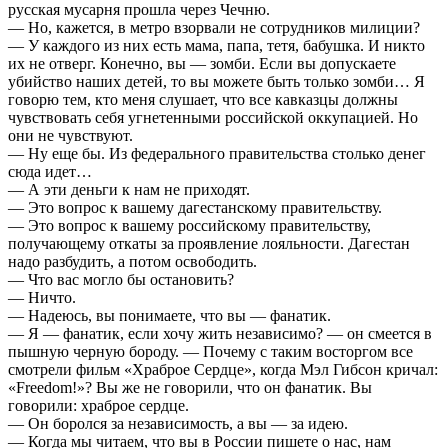
русская мусарня прошла через Чечню.
— Но, кажется, в метро взорвали не сотрудников милиции?
— У каждого из них есть мама, папа, тетя, бабушка. И никто
их не отверг. Конечно, вы — зомби. Если вы допускаете
убийство наших детей, то вы можете быть только зомби… Я
говорю тем, кто меня слушает, что все кавказцы должны
чувствовать себя угнетенными российской оккупацией. Но
они не чувствуют.
— Ну еще бы. Из федерального правительства столько денег
сюда идет…
— А эти деньги к нам не приходят.
— Это вопрос к вашему дагестанскому правительству.
— Это вопрос к вашему российскому правительству,
получающему откаты за проявление лояльности. Дагестан
надо разбудить, а потом освободить.
— Что вас могло бы остановить?
— Ничто.
— Надеюсь, вы понимаете, что вы — фанатик.
— Я — фанатик, если хочу жить независимо? — он смеется в
пышную черную бороду. — Почему с таким восторгом все
смотрели фильм «Храброе Сердце», когда Мэл Гибсон кричал:
«Freedom!»? Вы же не говорили, что он фанатик. Вы
говорили: храброе сердце.
— Он боролся за независимость, а вы — за идею.
— Когда мы читаем, что вы в России пишете о нас, нам