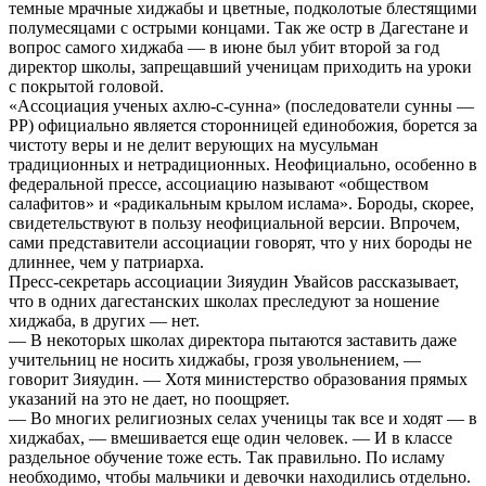
темные мрачные хиджабы и цветные, подколотые блестящими
полумесяцами с острыми концами. Так же остр в Дагестане и
вопрос самого хиджаба — в июне был убит второй за год
директор школы, запрещавший ученицам приходить на уроки
с покрытой головой.
«Ассоциация ученых ахлю-с-сунна» (последователи сунны —
РР) официально является сторонницей единобожия, борется за
чистоту веры и не делит верующих на мусульман
традиционных и нетрадиционных. Неофициально, особенно в
федеральной прессе, ассоциацию называют «обществом
салафитов» и «радикальным крылом ислама». Бороды, скорее,
свидетельствуют в пользу неофициальной версии. Впрочем,
сами представители ассоциации говорят, что у них бороды не
длиннее, чем у патриарха.
Пресс-секретарь ассоциации Зияудин Увайсов рассказывает,
что в одних дагестанских школах преследуют за ношение
хиджаба, в других — нет.
— В некоторых школах директора пытаются заставить даже
учительниц не носить хиджабы, грозя увольнением, —
говорит Зияудин. — Хотя министерство образования прямых
указаний на это не дает, но поощряет.
— Во многих религиозных селах ученицы так все и ходят — в
хиджабах, — вмешивается еще один человек. — И в классе
раздельное обучение тоже есть. Так правильно. По исламу
необходимо, чтобы мальчики и девочки находились отдельно.