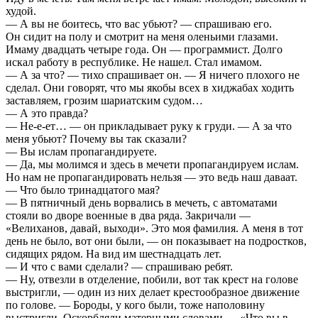
худой.
— А вы не боитесь, что вас убьют? — спрашиваю его.
Он сидит на полу и смотрит на меня оленьими глазами.
Имаму двадцать четыре года. Он — программист. Долго
искал работу в республике. Не нашел. Стал имамом.
— А за что? — тихо спрашивает он. — Я ничего плохого не
сделал. Они говорят, что мы якобы всех в хиджабах ходить
заставляем, грозим шариатским судом…
— А это правда?
— Не-е-ет… — он прикладывает руку к груди. — А за что
меня убьют? Почему вы так сказали?
— Вы ислам пропагандируете.
— Да, мы молимся и здесь в мечети пропагандируем ислам.
Но нам не пропагандировать нельзя — это ведь наш даваат.
— Что было тринадцатого мая?
— В пятничный день ворвались в мечеть, с автоматами
стояли во дворе военные в два ряда. Закричали —
«Велиханов, давай, выходи». Это моя фамилия. А меня в тот
день не было, вот они были, — он показывает на подростков,
сидящих рядом. На вид им шестнадцать лет.
— И что с вами сделали? — спрашиваю ребят.
— Ну, отвезли в отделение, побили, вот так крест на голове
выстригли, — один из них делает крестообразное движение
по голове. — Бороды, у кого были, тоже наполовину
выстригли. Оскорбляли матерными словами — «Что вы в