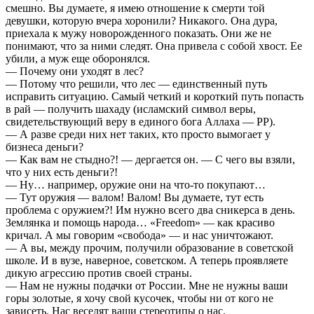
смешно. Вы думаете, я имею отношение к смерти той
девушки, которую вчера хоронили? Никакого. Она дура,
приехала к мужу новорожденного показать. Они же не
понимают, что за ними следят. Она привела с собой хвост. Ее
убили, а муж еще оборонялся.
— Почему они уходят в лес?
— Потому что решили, что лес — единственный путь
исправить ситуацию. Самый четкий и короткий путь попасть
в рай — получить шахаду (исламский символ веры,
свидетельствующий веру в единого бога Аллаха — РР).
— А разве среди них нет таких, кто просто вымогает у
бизнеса деньги?
— Как вам не стыдно?! — дергается он. — С чего вы взяли,
что у них есть деньги?!
— Ну… например, оружие они на что-то покупают…
— Тут оружия — валом! Валом! Вы думаете, тут есть
проблема с оружием?! Им нужно всего два сникерса в день.
Землянка и помощь народа… «Freedom» — как красиво
кричал. А мы говорим «свобода» — и нас уничтожают.
— А вы, между прочим, получили образование в советской
школе. И в вузе, наверное, советском. А теперь проявляете
дикую агрессию против своей страны.
— Нам не нужны подачки от России. Мне не нужны ваши
горы золотые, я хочу свой кусочек, чтобы ни от кого не
зависеть. Нас веселят ваши стереотипы о нас.