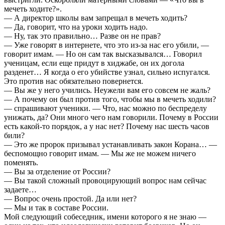
мечеть ходите?».
— А директор школы вам запрещал в мечеть ходить?
— Да, говорит, что на уроки ходить надо.
— Ну, так это правильно… Разве он не прав?
— Уже говорят в интернете, что это из-за нас его убили, —
говорит имам. — Но он сам так высказывался… Говорил
ученицам, если еще придут в хиджабе, он их догола
разденет… Я когда о его убийстве узнал, сильно испугался.
Это против нас обязательно повернется.
— Вы же у него учились. Неужели вам его совсем не жаль?
— А почему он был против того, чтобы мы в мечеть ходили?
— спрашивают ученики. — Что, нас можно по беспределу
унижать, да? Они много чего нам говорили. Почему в России
есть какой-то порядок, а у нас нет? Почему нас шесть часов
били?
— Это же пророк призывал устанавливать закон Корана… —
беспомощно говорит имам. — Мы же не можем ничего
поменять.
— Вы за отделение от России?
— Вы такой сложный провоцирующий вопрос нам сейчас
задаете…
— Вопрос очень простой. Да или нет?
— Мы и так в составе России.
Мой следующий собеседник, имени которого я не знаю —