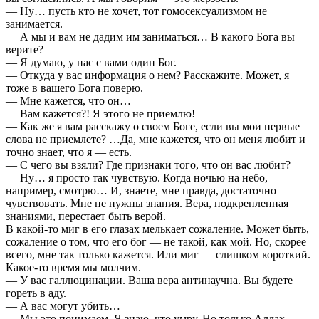
— Ну… пусть кто не хочет, тот гомосексуализмом не
занимается.
— А мы и вам не дадим им заниматься… В какого Бога вы
верите?
— Я думаю, у нас с вами один Бог.
— Откуда у вас информация о нем? Расскажите. Может, я
тоже в вашего Бога поверю.
— Мне кажется, что он…
— Вам кажется?! Я этого не приемлю!
— Как же я вам расскажу о своем Боге, если вы мои первые
слова не приемлете? …Да, мне кажется, что он меня любит и
точно знает, что я — есть.
— С чего вы взяли? Где признаки того, что он вас любит?
— Ну… я просто так чувствую. Когда ночью на небо,
например, смотрю… И, знаете, мне правда, достаточно
чувствовать. Мне не нужны знания. Вера, подкрепленная
знаниями, перестает быть верой.
В какой-то миг в его глазах мелькает сожаление. Может быть,
сожаление о том, что его бог — не такой, как мой. Но, скорее
всего, мне так только кажется. Или миг — слишком короткий.
Какое-то время мы молчим.
— У вас галлюцинации. Ваша вера антинаучна. Вы будете
гореть в аду.
— А вас могут убить…
— Мы это понимаем. Я знаю, что умру. Но только Аллах