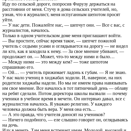
Иду по сельской дороге, попросив Фирузу держаться на
расстоянии от меня. Стучу в дома сельских учителей, но,
узнав, что я журналист, меня испуганным шепотом просят
уйти.
— У нас дети. Пожалейте нас, — шепчут они. — Все с вас, с
журналистов, началось.
Только в одном учительском доме меня приглашают войти.
— Вы простите, сейчас время такое, — шепчет пожилой
учитель с седыми усами и оглядывается на дорогу — не видел
ли кто, как я заходила к нему. — За свое мнение убивают, —
продолжает он. — Может, что-то между ними и было…
— Между ними — это между кем? — тоже шепотом
спрашиваю его.
— Ой… — учитель прижимает ладонь к губам. — Я не знаю.
У нас мало учениц в хиджабах ходили. И, наверное, на них
родители хиджабы надели. Но мы не имеем права навязывать
им свое мнение. Все началось в тот пятничный день — облаву
на ребят сделали. Потом директора школы вызвали — почему
ученики в учебное время в мечети. Он интервью давал, все с
журналистов началось. Я уважаю религию. У каждого
человека должна быть вера. У меня она есть…
— А это правда, что учителя доносят на учеников?
— Ничего подобного, — еле слышно говорит он, оглядываясь
на дочь.
Иду в мечеть. Там меня встречает имам. Молодой, высокий и