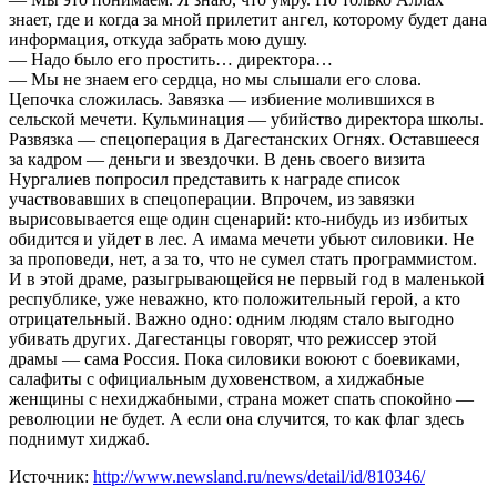
знает, где и когда за мной прилетит ангел, которому будет дана
информация, откуда забрать мою душу.
— Надо было его простить… директора…
— Мы не знаем его сердца, но мы слышали его слова.
Цепочка сложилась. Завязка — избиение молившихся в
сельской мечети. Кульминация — убийство директора школы.
Развязка — спецоперация в Дагестанских Огнях. Оставшееся
за кадром — деньги и звездочки. В день своего визита
Нургалиев попросил представить к награде список
участвовавших в спецоперации. Впрочем, из завязки
вырисовывается еще один сценарий: кто-нибудь из избитых
обидится и уйдет в лес. А имама мечети убьют силовики. Не
за проповеди, нет, а за то, что не сумел стать программистом.
И в этой драме, разыгрывающейся не первый год в маленькой
республике, уже неважно, кто положительный герой, а кто
отрицательный. Важно одно: одним людям стало выгодно
убивать других. Дагестанцы говорят, что режиссер этой
драмы — сама Россия. Пока силовики воюют с боевиками,
салафиты с официальным духовенством, а хиджабные
женщины с нехиджабными, страна может спать спокойно —
революции не будет. А если она случится, то как флаг здесь
поднимут хиджаб.
Источник:
http://www.newsland.ru/news/detail/id/810346/