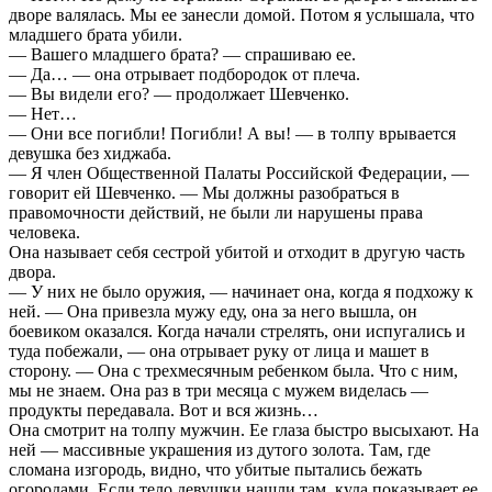
дворе валялась. Мы ее занесли домой. Потом я услышала, что
младшего брата убили.
— Вашего младшего брата? — спрашиваю ее.
— Да… — она отрывает подбородок от плеча.
— Вы видели его? — продолжает Шевченко.
— Нет…
— Они все погибли! Погибли! А вы! — в толпу врывается
девушка без хиджаба.
— Я член Общественной Палаты Российской Федерации, —
говорит ей Шевченко. — Мы должны разобраться в
правомочности действий, не были ли нарушены права
человека.
Она называет себя сестрой убитой и отходит в другую часть
двора.
— У них не было оружия, — начинает она, когда я подхожу к
ней. — Она привезла мужу еду, она за него вышла, он
боевиком оказался. Когда начали стрелять, они испугались и
туда побежали, — она отрывает руку от лица и машет в
сторону. — Она с трехмесячным ребенком была. Что с ним,
мы не знаем. Она раз в три месяца с мужем виделась —
продукты передавала. Вот и вся жизнь…
Она смотрит на толпу мужчин. Ее глаза быстро высыхают. На
ней — массивные украшения из дутого золота. Там, где
сломана изгородь, видно, что убитые пытались бежать
огородами. Если тело девушки нашли там, куда показывает ее