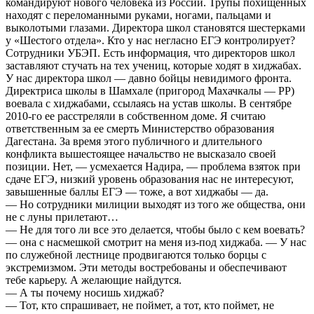
командируют нового человека из России. Трупы похищенных
находят с переломанными руками, ногами, пальцами и
выколотыми глазами. Директора школ становятся шестерками
у «Шестого отдела». Кто у нас негласно ЕГЭ контролирует?
Сотрудники УБЭП. Есть информация, что директоров школ
заставляют стучать на тех учениц, которые ходят в хиджабах.
У нас директора школ — давно бойцы невидимого фронта.
Директриса школы в Шамхале (пригород Махачкалы — РР)
воевала с хиджабами, ссылаясь на устав школы. В сентябре
2010-го ее расстреляли в собственном доме. Я считаю
ответственным за ее смерть Министерство образования
Дагестана. За время этого публичного и длительного
конфликта вышестоящее начальство не высказало своей
позиции. Нет, — усмехается Надира, — проблема взяток при
сдаче ЕГЭ, низкий уровень образования нас не интересуют,
завышенные баллы ЕГЭ — тоже, а вот хиджабы — да.
— Но сотрудники милиции выходят из того же общества, они
не с луны прилетают…
— Не для того ли все это делается, чтобы было с кем воевать?
— она с насмешкой смотрит на меня из-под хиджаба. — У нас
по служебной лестнице продвигаются только борцы с
экстремизмом. Эти методы востребованы и обеспечивают
тебе карьеру. А желающие найдутся.
— А ты почему носишь хиджаб?
— Тот, кто спрашивает, не поймет, а тот, кто поймет, не