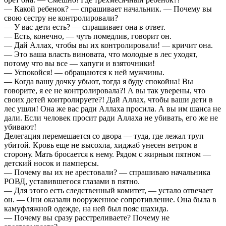
— Какой ребенок? — спрашивает начальник. — Почему вы
свою сестру не контролировали?
— У вас дети есть? — спрашивает она в ответ.
— Есть, конечно, — чуть помедлив, говорит он.
— Дай Аллах, чтобы вы их контролировали! — кричит она.
— Это ваша власть виновата, что молодые в лес уходят,
потому что вы все — хапуги и взяточники!
— Успокойся! — обращаются к ней мужчины.
— Когда вашу дочку убьют, тогда я буду спокойна! Вы
говорите, я ее не контролировала?! А вы так уверены, что
своих детей контролируете?! Дай Аллах, чтобы ваши дети в
лес ушли! Она же вас ради Аллаха просила. А вы им шанса не
дали. Если человек просит ради Аллаха не убивать, его же не
убивают!
Делегация перемешается со двора — туда, где лежал труп
убитой. Кровь еще не высохла, хиджаб унесен ветром в
сторону. Мать бросается к нему. Рядом с жирным пятном —
детский носок и памперсы.
— Почему вы их не арестовали? — спрашиваю начальника
РОВД, уставившегося глазами в пятно.
— Для этого есть следственный комитет, — устало отвечает
он. — Они оказали вооруженное сопротивление. Она была в
камуфляжной одежде, на ней был пояс шахида.
— Почему вы сразу расстреливаете? Почему не