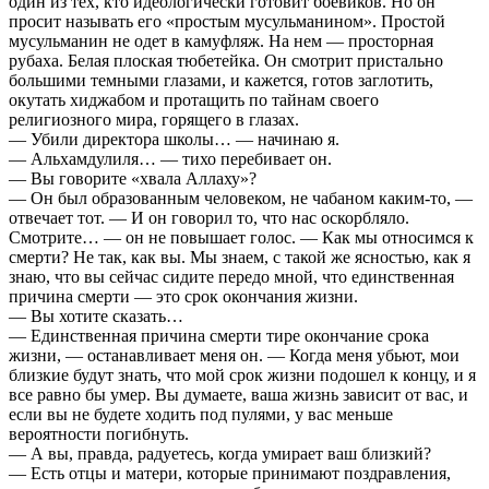
один из тех, кто идеологически готовит боевиков. Но он
просит называть его «простым мусульманином». Простой
мусульманин не одет в камуфляж. На нем — просторная
рубаха. Белая плоская тюбетейка. Он смотрит пристально
большими темными глазами, и кажется, готов заглотить,
окутать хиджабом и протащить по тайнам своего
религиозного мира, горящего в глазах.
— Убили директора школы… — начинаю я.
— Альхамдулиля… — тихо перебивает он.
— Вы говорите «хвала Аллаху»?
— Он был образованным человеком, не чабаном каким-то, —
отвечает тот. — И он говорил то, что нас оскорбляло.
Смотрите… — он не повышает голос. — Как мы относимся к
смерти? Не так, как вы. Мы знаем, с такой же ясностью, как я
знаю, что вы сейчас сидите передо мной, что единственная
причина смерти — это срок окончания жизни.
— Вы хотите сказать…
— Единственная причина смерти тире окончание срока
жизни, — останавливает меня он. — Когда меня убьют, мои
близкие будут знать, что мой срок жизни подошел к концу, и я
все равно бы умер. Вы думаете, ваша жизнь зависит от вас, и
если вы не будете ходить под пулями, у вас меньше
вероятности погибнуть.
— А вы, правда, радуетесь, когда умирает ваш близкий?
— Есть отцы и матери, которые принимают поздравления,