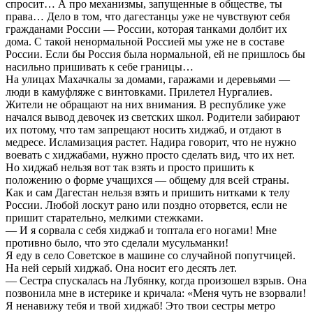
спросит… А про механизмы, запущенные в обществе, ты
права… Дело в том, что дагестанцы уже не чувствуют себя
гражданами России — России, которая танками долбит их
дома. С такой ненормальной Россией мы уже не в составе
России. Если бы Россия была нормальной, ей не пришлось бы
насильно пришивать к себе границы…
На улицах Махачкалы за домами, гаражами и деревьями —
люди в камуфляже с винтовками. Прилетел Нургалиев.
Жители не обращают на них внимания. В республике уже
начался вывод девочек из светских школ. Родители забирают
их потому, что там запрещают носить хиджаб, и отдают в
медресе. Исламизация растет. Надира говорит, что не нужно
воевать с хиджабами, нужно просто сделать вид, что их нет.
Но хиджаб нельзя вот так взять и просто пришить к
положению о форме учащихся — общему для всей страны.
Как и сам Дагестан нельзя взять и пришить нитками к телу
России. Любой лоскут рано или поздно оторвется, если не
пришит старательно, мелкими стежками.
— И я сорвала с себя хиджаб и топтала его ногами! Мне
противно было, что это сделали мусульманки!
Я еду в село Советское в машине со случайной попутчицей.
На ней серый хиджаб. Она носит его десять лет.
— Сестра спускалась на Лубянку, когда произошел взрыв. Она
позвонила мне в истерике и кричала: «Меня чуть не взорвали!
Я ненавижу тебя и твой хиджаб! Это твои сестры метро