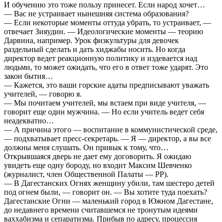
И обучению это тоже пользу принесет. Если народ хочет…
— Вас не устраивает нынешняя система образования?
— Если некоторые моменты оттуда убрать, то устраивает, —
отвечает Зияудин. — Идеологические моменты — теорию
Дарвина, например. Урок физкультуры для девочек
раздельный сделать и дать хиджабы носить. Но когда
директор ведет реакционную политику и издевается над
людьми, то может ожидать, что его в ответ тоже ударят. Это
закон бытия…
— Кажется, это ваши горские адаты предписывают уважать
учителей, — говорю я.
— Мы почитаем учителей, мы встаем при виде учителя, —
говорит еще один мужчина. — Но если учитель ведет себя
неадекватно…
— А причина этого — воспитание в коммунистической среде,
— подхватывает пресс-секретарь. — Я — директор, а вы все
должны меня слушать. Он привык к тому, что…
Открывшаяся дверь не дает ему договорить. Я ожидаю
увидеть еще одну бороду, но входит Максим Шевченко
(журналист, член Общественной Палаты — РР).
— В Дагестанских Огнях женщину убили, там шестеро детей
под огнем были, — говорит он. — Вы хотите туда поехать?
Дагестанские Огни — маленький город в Южном Дагестане,
до недавнего времени считавшемся не тронутым идеями
ваххабизма и сепаратизма. Прибыв по адресу, процессия