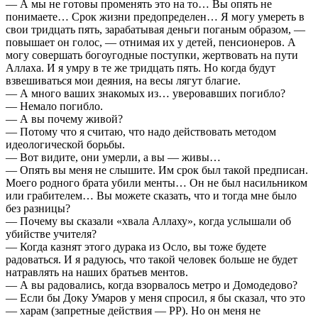
— А мы не готовы променять это на то… Вы опять не
понимаете… Срок жизни предопределен… Я могу умереть в
свои тридцать пять, зарабатывая деньги поганым образом, —
повышает он голос, — отнимая их у детей, пенсионеров. А
могу совершать богоугодные поступки, жертвовать на пути
Аллаха. И я умру в те же тридцать пять. Но когда будут
взвешиваться мои деяния, на весы лягут благие.
— А много ваших знакомых из… уверовавших погибло?
— Немало погибло.
— А вы почему живой?
— Потому что я считаю, что надо действовать методом
идеологической борьбы.
— Вот видите, они умерли, а вы — живы…
— Опять вы меня не слышите. Им срок был такой предписан.
Моего родного брата убили менты… Он не был насильником
или грабителем… Вы можете сказать, что и тогда мне было
без разницы?
— Почему вы сказали «хвала Аллаху», когда услышали об
убийстве учителя?
— Когда казнят этого дурака из Осло, вы тоже будете
радоваться. И я радуюсь, что такой человек больше не будет
натравлять на наших братьев ментов.
— А вы радовались, когда взорвалось метро и Домодедово?
— Если бы Доку Умаров у меня спросил, я бы сказал, что это
— харам (запретные действия — РР). Но он меня не