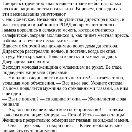
Говорить отделению «да» в нашей стране не боятся только
русские националисты и салафиты. Впрочем, последних за
эти высказывания уничтожают.
Село Советское. Незадолго до убийства директора школы, в
мае, сотрудники районного РОВД во время пятничного
намаза ворвались в сельскую мечеть, которая считается
салафитской, забрали молящихся и, как пишет местная пресса,
избивали в течение нескольких часов.
Вдвоем с Фирузой мы доходим до ворот дома директора.
Директора расстреляли ночью, в постели, когда он спал.
Стучу. Не открывают. Толкаю калитку и захожу во двор.
Дверь дома распахнута.
Выходит молодая женщина с младенцем на руках. Ее глаза
подведены жирными стрелками.
— Ни одного журналиста видеть не хотим! — отвечает она,
услышав мои объяснения. — Все из-за вас! Уходите отсюда.
Из дома появляется мужчина со стеклянными глазами. За ним
еще один.
— Вы не поняли? — спрашивают они. — Журналистов сюда
не звали.
— Ах, вот оно ваше кавказское гостеприимство! — тонким
голосом восклицает Фируза. — Позор! И это — дагестанцы!
Женщина презрительно обмеривает глазами ее хиджаб и меня.
— Она — русская, — говорит она. — К ней необязательно
проявлять гостеприимство.