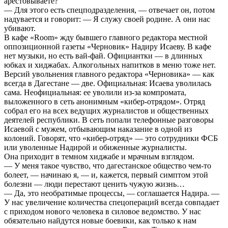
арестовываете?
— Для этого есть спецподразделения, — отвечает он, потом
надувается и говорит: — Я служу своей родине. А они нас
убивают.
В кафе «Room» жду бывшего главного редактора местной
оппозиционной газеты «Черновик» Надиру Исаеву. В кафе
нет музыки, но есть вай-фай. Официантки — в длинных
юбках и хиджабах. Алкогольных напитков в меню тоже нет.
Версий увольнения главного редактора «Черновика» — как
всегда в Дагестане — две. Официальная: Исаева уволилась
сама. Неофициальная: ее уволили из-за компромата,
выложенного в сеть анонимным «кибер-отрядом». Отряд
собрал его на всех ведущих журналистов и общественных
деятелей республики. В сеть попали телефонные разговоры
Исаевой с мужем, отбывающим наказание в одной из
колоний. Говорят, что «кибер-отряд» — это сотрудники ФСБ
или уволенные Надирой и обиженные журналисты.
Она приходит в темном хиджабе и мрачным взглядом.
— У меня такое чувство, что дагестанское общество чем-то
болеет, — начинаю я, — и, кажется, первый симптом этой
болезни — люди перестают ценить чужую жизнь…
— Да, это необратимые процессы, — соглашается Надира. —
У нас увеличение количества спецопераций всегда совпадает
с приходом нового человека в силовое ведомство. У нас
обязательно найдутся новые боевики, как только к нам