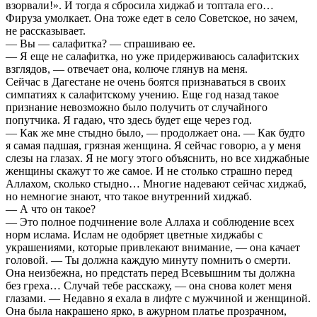
взорвали!». И тогда я сбросила хиджаб и топтала его…
Фируза умолкает. Она тоже едет в село Советское, но зачем,
не рассказывает.
— Вы — салафитка? — спрашиваю ее.
— Я еще не салафитка, но уже придерживаюсь салафитских
взглядов, — отвечает она, колюче глянув на меня.
Сейчас в Дагестане не очень боятся признаваться в своих
симпатиях к салафитскому учению. Еще год назад такое
признание невозможно было получить от случайного
попутчика. Я гадаю, что здесь будет еще через год.
— Как же мне стыдно было, — продолжает она. — Как будто
я самая падшая, грязная женщина. Я сейчас говорю, а у меня
слезы на глазах. Я не могу этого объяснить, но все хиджабные
женщины скажут то же самое. И не столько страшно перед
Аллахом, сколько стыдно… Многие надевают сейчас хиджаб,
но немногие знают, что такое внутренний хиджаб.
— А что он такое?
— Это полное подчинение воле Аллаха и соблюдение всех
норм ислама. Ислам не одобряет цветные хиджабы с
украшениями, которые привлекают внимание, — она качает
головой. — Ты должна каждую минуту помнить о смерти.
Она неизбежна, но предстать перед Всевышним ты должна
без греха… Случай тебе расскажу, — она снова колет меня
глазами. — Недавно я ехала в лифте с мужчиной и женщиной.
Она была накрашено ярко, в ажурном платье прозрачном,