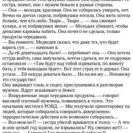
сестра, значит, они с мужем бежали в разные стороны.
— Она — молодая, красивая. Она не собиралась умирать, нет.
Вечно на диетах сидела, побрякушки носила. Она жить хотела
больше, чем кто-либо. Твари… Твари… — она сжимает
кулаки, и ее побрякушки звенят. — Молодых убивают, чтобы
деньгами карманы набить. Она ничего не сделала, только
продукты передавала.
— Вы помните, Медведев сказал, что даже тех, кто будет
варить суп… — начинаю я.
— Да ей девятнадцать было! — перебивает она. — Она хотела
оттуда выйти, сама замучалась, хотела сдаться, но ее подружки
остановили — «Там будут над тобой издеваться, по животу
бить, у тебя выкидыш будет». Вот этот страх ее и держал. Она
устала… Ей некуда деваться было… Не-на-ви-жу… Ненавижу
это государство!
Она закрывает глаза, и сидит, прислушиваясь к разговорам
мужчин. Вдруг вскакивает и бежит.
— Вооруженные люди передавали продукты, — говорит
высокий плотный мужчина, появившись в толпе. Это
начальник местного РОВД. — Мы получили ориентировку на
людей, которые собирались совершить диверсионно-
террористические действия или возможно собирались…
— Воз-мож-но?! — сестра убитой врывается в толпу. — А что
ж они целый год ходили, не взрывались? Ну, смешно же!!! —
орет она. — Смешно! Где трехмесячный ребенок?!