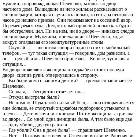
мужчин, сопровождающая Шевченко, заходит во двор
частного дома. Вышедшие из него жильцы рассказывают о
спецоперации, которая случилась ночью, то есть, за несколько
часов до нашего приезда. Они показывают на соседний двор.
Перемещаемся туда. Дом, который прошлой ночью как будто
бы обстреляли, цел. Ни на нем, ни во дворе — никаких следов
спецоперации. Мужчины, приехавшие с Шевченко, ходят
вокруг, оглядывая его неоштукатуренные стены.
— Слушай… — шепотом говорит один из них в мобильный
телефон, — тут такая ситуация — говорили, дом разнесли, а
он — целый, а мы Шевченко привезли… Короче, тупиковая
ситуация…
Во дворе появляется женщина в хиджабе и стоит посреди
двора, сцепив руки, отвернувшись в сторону.
— Вы были дома с вашими детьми? — громко спрашивает ее
Шевченко.
— Спала я, — бесцветно отвечает она.
— Откуда выстрелы были?
— Не помню. Шум такой сильный был, — она отворачивается
еще больше, ее стянутый хиджабом подбородок утыкается в
плечо. — Дети вскочили с криком. Потом женщина закричала
во дворе… Со мной одна женщина была. А там было еще две
— одну убили, другую ранили.
— Где убили? Она в доме была? — спрашивает Шевченко.
— Нет… По дому не стреляли. Стреляли во дворе. Раненая во