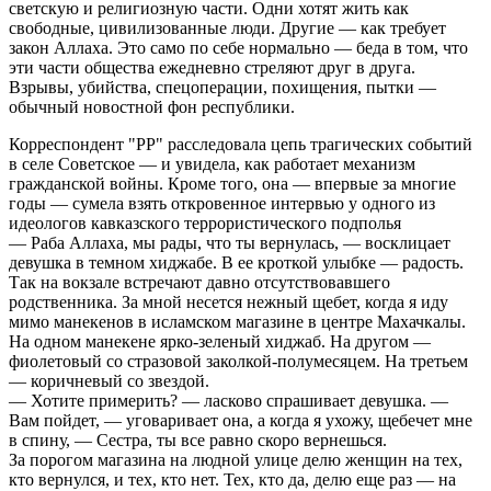
светскую и религиозную части. Одни хотят жить как
свободные, цивилизованные люди. Другие — как требует
закон Аллаха. Это само по себе нормально — беда в том, что
эти части общества ежедневно стреляют друг в друга.
Взрывы, убийства, спецоперации, похищения, пытки —
обычный новостной фон республики.
Корреспондент "РР" расследовала цепь трагических событий
в селе Советское — и увидела, как работает механизм
гражданской войны. Кроме того, она — впервые за многие
годы — сумела взять откровенное интервью у одного из
идеологов кавказского террористического подполья
— Раба Аллаха, мы рады, что ты вернулась, — восклицает
девушка в темном хиджабе. В ее кроткой улыбке — радость.
Так на вокзале встречают давно отсутствовавшего
родственника. За мной несется нежный щебет, когда я иду
мимо манекенов в исламском магазине в центре Махачкалы.
На одном манекене ярко-зеленый хиджаб. На другом —
фиолетовый со стразовой заколкой-полумесяцем. На третьем
— коричневый со звездой.
— Хотите примерить? — ласково спрашивает девушка. —
Вам пойдет, — уговаривает она, а когда я ухожу, щебечет мне
в спину, — Сестра, ты все равно скоро вернешься.
За порогом магазина на людной улице делю женщин на тех,
кто вернулся, и тех, кто нет. Тех, кто да, делю еще раз — на