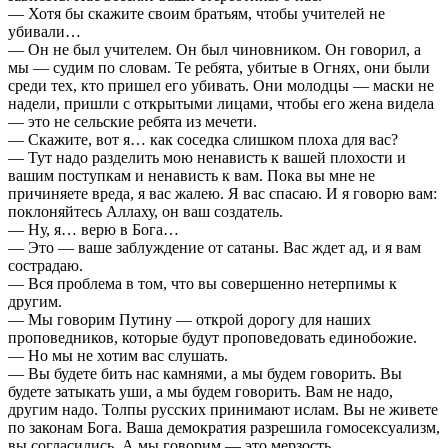
— Хотя бы скажите своим братьям, чтобы учителей не
убивали…
— Он не был учителем. Он был чиновником. Он говорил, а
мы — судим по словам. Те ребята, убитые в Огнях, они были
среди тех, кто пришел его убивать. Они молодцы — маски не
надели, пришли с открытыми лицами, чтобы его жена видела
— это не сельские ребята из мечети.
— Скажите, вот я… как соседка слишком плоха для вас?
— Тут надо разделить мою ненависть к вашей плохости и
вашим поступкам и ненависть к вам. Пока вы мне не
причиняете вреда, я вас жалею. Я вас спасаю. И я говорю вам:
поклоняйтесь Аллаху, он ваш создатель.
— Ну, я… верю в Бога…
— Это — ваше заблуждение от сатаны. Вас ждет ад, и я вам
сострадаю.
— Вся проблема в том, что вы совершенно нетерпимы к
другим.
— Мы говорим Путину — открой дорогу для наших
проповедников, которые будут проповедовать единобожие.
— Но мы не хотим вас слушать.
— Вы будете бить нас камнями, а мы будем говорить. Вы
будете затыкать уши, а мы будем говорить. Вам не надо,
другим надо. Толпы русских принимают ислам. Вы не живете
по законам Бога. Ваша демократия разрешила гомосексуализм,
вы согласились. А мы говорим — это мерзость.