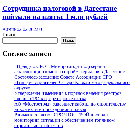
Сотрудника налоговой в Дагестане
поймали на взятке 1 млн рублей
Админ
02.02.2022
0
Поиск
Поиск
Свежие записи
«Правда о СРО»: Минпромторг подтвердил
аккредитацию кластера стройматериалов в Дагестане
Состоялось заседание Совета Ассоциации СРО
«Гильдия строителей Северо-Кавказского федерального
округа»
Утверждены изменения в порядок ведения реестров
членов СРО в сфере строительства
АО «Мостоотряд» завершает работы по строительству
новой взлетно-посадочной полосы
Вниманию членов СРО! НОСТРОЙ проводит
мониторинг ситуации с обеспечением топливом
строительных объектов