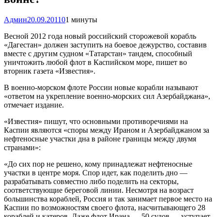
Админ
20.09.2011
0
1 минуты
Весной 2012 года новый российский сторожевой корабль
«Дагестан» должен заступить на боевое дежурство, составив
вместе с другим судном «Татарстан» тандем, способный
уничтожить любой флот в Каспийском море, пишет во
вторник газета «Известия».
В военно-морском флоте России новые корабли называют
«ответом на укрепление военно-морских сил Азербайджана»,
отмечает издание.
«Известия» пишут, что основными противоречиями на
Каспии являются «споры между Ираном и Азербайджаном за
нефтеносные участки дна в районе границы между двумя
странами»:
«До сих пор не решено, кому принадлежат нефтеносные
участки в центре моря. Спор идет, как поделить дно —
разрабатывать совместно либо поделить на секторы,
соответствующие береговой линии. Несмотря на возраст
большинства кораблей, Россия и так занимает первое место на
Каспии по возможностям своего флота, насчитывающего 28
кораблей и катеров. Даже флот Ирана — 50 судов — уступает