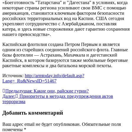
«Боеготовность "Татарстана" и "Дагестана" в условиях, когда
некоторые страны региона усиливают свои ВМС с помощью
американцев, становится ключевым фактором безопасности
российских территориальных вод на Каспии. США сегодня
укрепляют сотрудничество с Азербайджаном, поставляя
катера, и здесь новые сторожевики дают гарантию сохранения
нашего превосходства».
Каспийская флотилия создана Петром Первым и является
одним из старейших соединений российского флота. Главные
базы флотилии — Астрахань, Махачкала и дагестанский
Каспийск, в котором базируются также мобильные береговые
ракетные комплексы и два батальона морской пехоты.
Источник:
http://armtoday.info/default.asp?
Lang=_Ru&NewsID=51467
Навигация
Предыдущая:
Какие они, райские гурии?
Далее:
Приоритеты в методах предупреждения актов
по
терроризма
записям
Добавить комментарий
Ваш адрес email не будет опубликован.
Обязательные поля
помечены
*