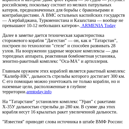
российскому, поскольку состоит из мелких патрульных
катеров, предназначенных для борьбы с браконьерами и
контрабандистами. А ВМС остальных каспийских государств
— Азербайджана, Туркменистана и Казахстана — вообще не
превышают 10-12 небольших катеров».
ARMENIA Today
Далее в заметке дается техническая характеристика
сторожевого корабля "Дагестан" — он, как и "Татарстан",
построен по технологии "стеле" и способен развивать 28
узлов. На вооружении ударные морские комплексы — два
торпедных аппарата, реактивная бомбометная установка,
зенитно-ракетный комплекс "Оса-МА" и артиллерия.
Главным оружием этих кораблей является ракетный комплекс
"Калибр-НК", дальность стрельбы которого достигает 300 км.
С его помощью можно уничтожать не только корабли, но и
наземные цели, расположенные в глубине
территории.
armtoday.info
На "Татарстане" установлен комплекс "Уран" с ракетами
Х-35У дальностью стрельбы до 280 км. В сумме два этих
корабля несут 16 крылатых ракет увеличенной дальности.
"Известия" приводят слова источника в штабе ВМФ России: