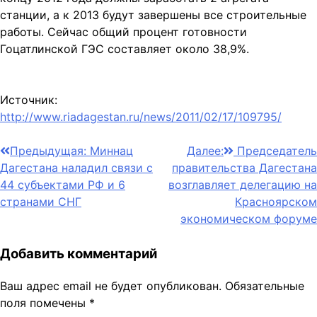
станции, а к 2013 будут завершены все строительные
работы. Сейчас общий процент готовности
Гоцатлинской ГЭС составляет около 38,9%.
Источник:
http://www.riadagestan.ru/news/2011/02/17/109795/
Навигация
Предыдущая:
Миннац
Далее:
Председатель
Дагестана наладил связи с
правительства Дагестана
по
44 субъектами РФ и 6
возглавляет делегацию на
записям
странами СНГ
Красноярском
экономическом форуме
Добавить комментарий
Ваш адрес email не будет опубликован.
Обязательные
поля помечены
*