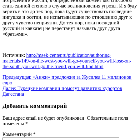
потрясения в России, в определённый момент мы способны
стать единой стеною в случае возникновения угрозы. И я буду
верить в это до тех пор, пока будут существовать последние
ингушка и осетин, не испытывающие по отношению друг к
другу чувство неприязни. До тех пор, пока последний
русский и кавказец не перестанут называть друг друга
«братьями».
Источник:
http://maek-center.ru/publication/authoring-
materials/149-on-the-west-you-will-go-yourself-you-will-lose-on-
the-south-you-will-go-the-friend-you-will-find.html
Навигация
Предыдущая:
«Анжи» предложил за Жусилея 11 миллионов
евро
по
Далее:
Турецкие компании помогут развитию курортов
записям
Дагестана
Добавить комментарий
Ваш адрес email не будет опубликован.
Обязательные поля
помечены
*
Комментарий
*