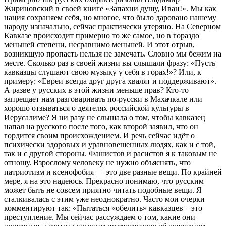
Жириновский в своей книге «Запахни душу, Иван!». Мы как
нация сохраняем себя, но многое, что было даровано нашему
народу изначально, сейчас практически утеряно. На Северном
Кавказе происходит примерно то же самое, но в гораздо
меньшей степени, несравнимо меньшей. И этот отрыв,
возникшую пропасть нельзя не замечать. Словно мы бежим на
месте. Сколько раз в своей жизни вы слышали фразу: «Пусть
кавказцы слушают свою музыку у себя в горах!»? Или, к
примеру: «Евреи всегда друг друга хвалят и поддерживают».
А разве у русских в этой жизни меньше прав? Кто-то
запрещает нам разговаривать по-русски в Махачкале или
хорошо отзываться о деятелях российской культуры в
Иерусалиме? Я ни разу не слышала о том, чтобы кавказец
напал на русского после того, как второй заявил, что он
гордится своим происхождением. И речь сейчас идёт о
психически здоровых и уравновешенных людях, как и с той,
так и с другой стороны. Фашистов и расистов я к таковым не
отношу. Взрослому человеку не нужно объяснять, что
патриотизм и ксенофобия — это две разные вещи. По крайней
мере, я на это надеюсь. Прекрасно понимаю, что русским
может быть не совсем приятно читать подобные вещи. Я
сталкивалась с этим уже неоднократно. Часто мои очерки
комментируют так: «Пытаться «обелить» кавказцев – это
преступление. Мы сейчас рассуждаем о том, какие они