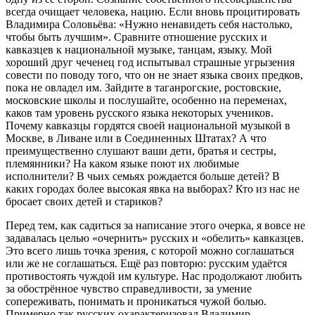
всегда очищает человека, нацию. Если вновь процитировать
Владимира Соловьёва: «Нужно ненавидеть себя настолько,
чтобы быть лучшим». Сравните отношение русских и
кавказцев к национальной музыке, танцам, языку. Мой
хороший друг чеченец год испытывал страшные угрызения
совести по поводу того, что он не знает языка своих предков,
пока не овладел им. Зайдите в таганрогские, ростовские,
московские школы и послушайте, особенно на переменах,
каков там уровень русского языка некоторых учеников.
Почему кавказцы гордятся своей национальной музыкой в
Москве, в Ливане или в Соединенных Штатах? А что
преимущественно слушают ваши дети, братья и сестры,
племянники? На каком языке поют их любимые
исполнители? В чьих семьях рождается больше детей? В
каких городах более высокая явка на выборах? Кто из нас не
бросает своих детей и стариков?
Перед тем, как садиться за написание этого очерка, я вовсе не
задавалась целью «очернить» русских и «обелить» кавказцев.
Это всего лишь точка зрения, с которой можно соглашаться
или же не соглашаться. Ещё раз повторю: русским удаётся
противостоять чуждой им культуре. Нас продолжают любить
за обострённое чувство справедливости, за умение
сопереживать, понимать и проникаться чужой болью.
Примерно так русских охарактеризовал Владимир