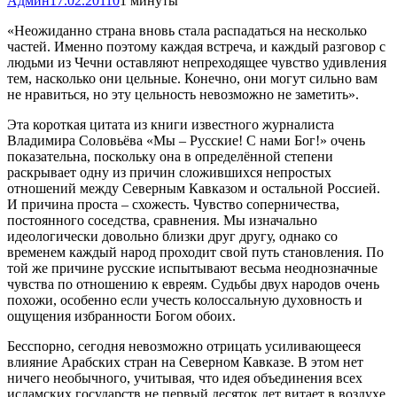
Админ
17.02.2011
0
1 минуты
«Неожиданно страна вновь стала распадаться на несколько
частей. Именно поэтому каждая встреча, и каждый разговор с
людьми из Чечни оставляют непреходящее чувство удивления
тем, насколько они цельные. Конечно, они могут сильно вам
не нравиться, но эту цельность невозможно не заметить».
Эта короткая цитата из книги известного журналиста
Владимира Соловьёва «Мы – Русские! С нами Бог!» очень
показательна, поскольку она в определённой степени
раскрывает одну из причин сложившихся непростых
отношений между Северным Кавказом и остальной Россией.
И причина проста – схожесть. Чувство соперничества,
постоянного соседства, сравнения. Мы изначально
идеологически довольно близки друг другу, однако со
временем каждый народ проходит свой путь становления. По
той же причине русские испытывают весьма неоднозначные
чувства по отношению к евреям. Судьбы двух народов очень
похожи, особенно если учесть колоссальную духовность и
ощущения избранности Богом обоих.
Бесспорно, сегодня невозможно отрицать усиливающееся
влияние Арабских стран на Северном Кавказе. В этом нет
ничего необычного, учитывая, что идея объединения всех
исламских государств не первый десяток лет витает в воздухе.