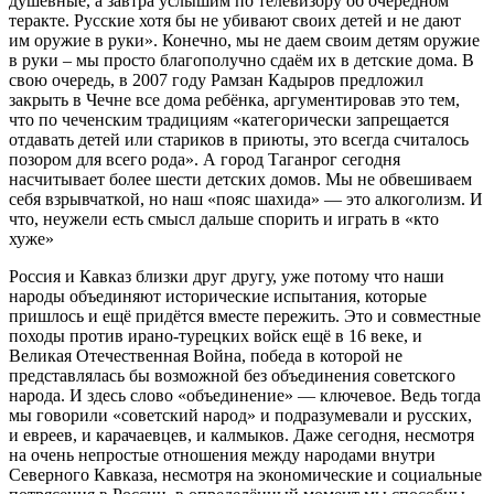
душевные, а завтра услышим по телевизору об очередном
теракте. Русские хотя бы не убивают своих детей и не дают
им оружие в руки». Конечно, мы не даем своим детям оружие
в руки – мы просто благополучно сдаём их в детские дома. В
свою очередь, в 2007 году Рамзан Кадыров предложил
закрыть в Чечне все дома ребёнка, аргументировав это тем,
что по чеченским традициям «категорически запрещается
отдавать детей или стариков в приюты, это всегда считалось
позором для всего рода». А город Таганрог сегодня
насчитывает более шести детских домов. Мы не обвешиваем
себя взрывчаткой, но наш «пояс шахида» — это алкоголизм. И
что, неужели есть смысл дальше спорить и играть в «кто
хуже»
Россия и Кавказ близки друг другу, уже потому что наши
народы объединяют исторические испытания, которые
пришлось и ещё придётся вместе пережить. Это и совместные
походы против ирано-турецких войск ещё в 16 веке, и
Великая Отечественная Война, победа в которой не
представлялась бы возможной без объединения советского
народа. И здесь слово «объединение» — ключевое. Ведь тогда
мы говорили «советский народ» и подразумевали и русских,
и евреев, и карачаевцев, и калмыков. Даже сегодня, несмотря
на очень непростые отношения между народами внутри
Северного Кавказа, несмотря на экономические и социальные