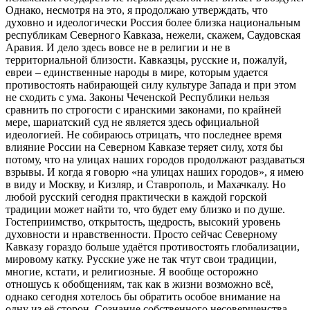
Однако, несмотря на это, я продолжаю утверждать, что
духовно и идеологически Россия более близка национальным
республикам Северного Кавказа, нежели, скажем, Саудовская
Аравия. И дело здесь вовсе не в религии и не в
территориальной близости. Кавказцы, русские и, пожалуй,
евреи – единственные народы в мире, которым удается
противостоять набирающей силу культуре Запада и при этом
не сходить с ума. Законы Чеченской Республики нельзя
сравнить по строгости с иранскими законами, по крайней
мере, шариатский суд не является здесь официальной
идеологией. Не собираюсь отрицать, что последнее время
влияние России на Северном Кавказе теряет силу, хотя бы
потому, что на улицах наших городов продолжают раздаваться
взрывы. И когда я говорю «на улицах наших городов», я имею
в виду и Москву, и Кизляр, и Ставрополь, и Махачкалу. Но
любой русский сегодня практически в каждой горской
традиции может найти то, что будет ему близко и по душе.
Гостеприимство, открытость, щедрость, высокий уровень
духовности и нравственности. Просто сейчас Северному
Кавказу гораздо больше удаётся противостоять глобализации,
мировому катку. Русские уже не так чтут свои традиции,
многие, кстати, и религиозные. Я вообще осторожно
отношусь к обобщениям, так как в жизни возможно всё,
однако сегодня хотелось бы обратить особое внимание на
одну из её сторон. Сознание собственного несовершенства