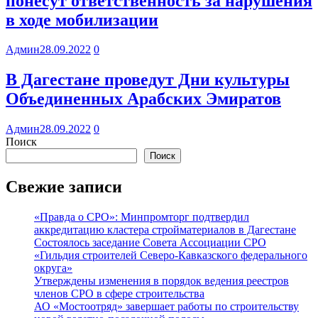
понесут ответственность за нарушения
в ходе мобилизации
Админ
28.09.2022
0
В Дагестане проведут Дни культуры
Объединенных Арабских Эмиратов
Админ
28.09.2022
0
Поиск
Поиск
Свежие записи
«Правда о СРО»: Минпромторг подтвердил
аккредитацию кластера стройматериалов в Дагестане
Состоялось заседание Совета Ассоциации СРО
«Гильдия строителей Северо-Кавказского федерального
округа»
Утверждены изменения в порядок ведения реестров
членов СРО в сфере строительства
АО «Мостоотряд» завершает работы по строительству