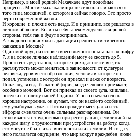
Например, в моей родной Махачкале идут подобные
процессы. Многие махачкалинцы не сильно отличаются от
того типа москвичей, о котором я сейчас говорю. Это просто
черта современной жизни.
И хорошие, и плохие есть везде. И в принципе, все решается в
личном общении. Если ты себя зарекомендуешь с хорошей
стороны, тебя так и будут воспринимать.
А как долго происходит адаптация среднестатистического
кавказца в Москве?
Один мой друг, на основе своего личного опыта назвал цифру
7, я на основе личных наблюдений могу ее скосить до 5.
Просто есть ряд этапов, которые проходят почти все, их
растянутость может меняться, в зависимости от культуры
человека, уровня его образования, условия в которые он
попал, установка с которой он приехал и даже от возраста.
Поначалу, всегда бывает эйфория, когда человек приезжает,
особенно молодой. Вот он приехал из своего аула, кишлака,
поселка в столицу нашей Родины. У него сначала очень
хорошее настроение, он думает, что он какой-то особенный,
ему улыбнулась удача. Потом проходит месяц- два и эта
эйфория сменяется очень сильным разочарованием. Он
сталкивается с трудностями при регистрации, с милицией на
каждом шагу, с трудностями при устройстве на работу, когда
его могут не брать из-за внешности или фамилии. И тогда у
него появляется ощущение, что мир вокруг враждебен, люди