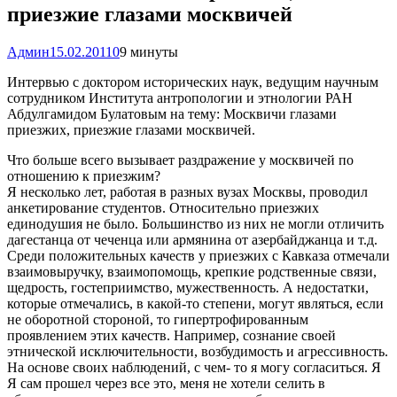
приезжие глазами москвичей
Админ
15.02.2011
0
9 минуты
Интервью с доктором исторических наук, ведущим научным
сотрудником Института антропологии и этнологии РАН
Абдулгамидом Булатовым на тему: Москвичи глазами
приезжих, приезжие глазами москвичей.
Что больше всего вызывает раздражение у москвичей по
отношению к приезжим?
Я несколько лет, работая в разных вузах Москвы, проводил
анкетирование студентов. Относительно приезжих
единодушия не было. Большинство из них не могли отличить
дагестанца от чеченца или армянина от азербайджанца и т.д.
Среди положительных качеств у приезжих с Кавказа отмечали
взаимовыручку, взаимопомощь, крепкие родственные связи,
щедрость, гостеприимство, мужественность. А недостатки,
которые отмечались, в какой-то степени, могут являться, если
не оборотной стороной, то гипертрофированным
проявлением этих качеств. Например, сознание своей
этнической исключительности, возбудимость и агрессивность.
На основе своих наблюдений, с чем- то я могу согласиться. Я
Я сам прошел через все это, меня не хотели селить в