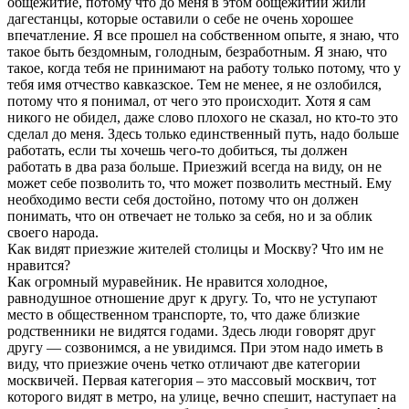
общежитие, потому что до меня в этом общежитии жили
дагестанцы, которые оставили о себе не очень хорошее
впечатление. Я все прошел на собственном опыте, я знаю, что
такое быть бездомным, голодным, безработным. Я знаю, что
такое, когда тебя не принимают на работу только потому, что у
тебя имя отчество кавказское. Тем не менее, я не озлобился,
потому что я понимал, от чего это происходит. Хотя я сам
никого не обидел, даже слово плохого не сказал, но кто-то это
сделал до меня. Здесь только единственный путь, надо больше
работать, если ты хочешь чего-то добиться, ты должен
работать в два раза больше. Приезжий всегда на виду, он не
может себе позволить то, что может позволить местный. Ему
необходимо вести себя достойно, потому что он должен
понимать, что он отвечает не только за себя, но и за облик
своего народа.
Как видят приезжие жителей столицы и Москву? Что им не
нравится?
Как огромный муравейник. Не нравится холодное,
равнодушное отношение друг к другу. То, что не уступают
место в общественном транспорте, то, что даже близкие
родственники не видятся годами. Здесь люди говорят друг
другу — созвонимся, а не увидимся. При этом надо иметь в
виду, что приезжие очень четко отличают две категории
москвичей. Первая категория – это массовый москвич, тот
которого видят в метро, на улице, вечно спешит, наступает на