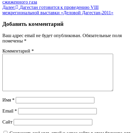
сжиженного газа
по
Далее:
Дагестан готовится к проведению VIII
записям
межрегиональной выставки «Деловой Дагестан-2011»
Добавить комментарий
Ваш адрес email не будет опубликован.
Обязательные поля
помечены
*
Комментарий
*
Имя
*
Email
*
Сайт