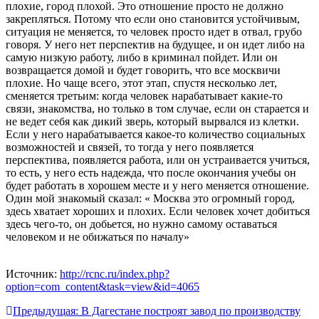
плохие, город плохой. Это отношение просто не должно
закрепляться. Потому что если оно становится устойчивым,
ситуация не меняется, то человек просто идет в отвал, грубо
говоря. У него нет перспектив на будущее, и он идет либо на
самую низкую работу, либо в криминал пойдет. Или он
возвращается домой и будет говорить, что все москвичи
плохие. Но чаще всего, этот этап, спустя несколько лет,
сменяется третьим: когда человек нарабатывает какие-то
связи, знакомства, но только в том случае, если он старается и
не ведет себя как дикий зверь, который вырвался из клетки.
Если у него нарабатывается какое-то количество социальных
возможностей и связей, то тогда у него появляется
перспектива, появляется работа, или он устраивается учиться,
то есть, у него есть надежда, что после окончания учебы он
будет работать в хорошем месте и у него меняется отношение.
Один мой знакомый сказал: « Москва это огромный город,
здесь хватает хороших и плохих. Если человек хочет добиться
здесь чего-то, он добьется, но нужно самому оставаться
человеком и не обижаться по началу»
Источник:
http://rcnc.ru/index.php?
option=com_content&task=view&id=4065
Навигация
Предыдущая:
В Дагестане построят завод по производству