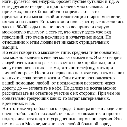
ноги, ругается нецензурно, бросает пустые бутылки и т.д. А
есть другая категория, я просто очень много слышал от
приезжих, они их безошибочно определяют – это
представители московской интеллигенции старые москвичи,
их так и называют. Есть москвичи новые, которые поселились
здесь в 80-90 годы и не полностью восприняли старую
московскую культуру, а есть те, кто живут здесь уже ряд
поколений, это очень вежливые и культурные люди. По
отношению к этим людям нет никаких отрицательных
эмоций.
Но если говорить о массовом типе, среднем типе обывателя,
там можно выделить еще несколько моментов. Эта категория
людей очень охотно рассказывает о своих проблемах, они
могут говорить о них часами, хоть по телефону, хоть при
личной встрече. Но они совершенно не хотят слушать о ваших
каких-то сложностях в жизни. Они охотно воспользуются
вашей помощью, любой, от предложения перевести через
дорогу, до — заплатить в кафе. Но далеко не всегда можно
рассчитывать на ответное участие с их стороны. При чем не
обязательно требующих каких-то затрат материальных,
временных и т.д.
Но это тоже черта большого города. Люди разные и люди с не
очень стабильной психикой, очень легко ломаются и просто
подстраиваются под эти усредненные нормы поведения. Это
не только в Москве, можно взять любой большой город.