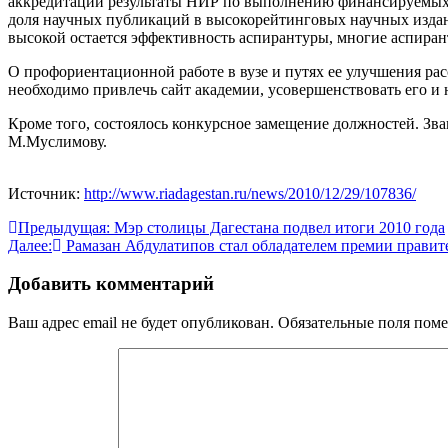
аккредитации результаты НИР по выполнению финансируемых те
доля научных публикаций в высокорейтинговых научных издани
высокой остается эффективность аспирантуры, многие аспиран
О профориентационной работе в вузе и путях ее улучшения рас
необходимо привлечь сайт академии, усовершенствовать его и
Кроме того, состоялось конкурсное замещение должностей. Зв
М.Муслимову.
Источник:
http://www.riadagestan.ru/news/2010/12/29/107836/
Навигация
Предыдущая:
Мэр столицы Дагестана подвел итоги 2010 года
Далее:
Рамазан Абдулатипов стал обладателем премии правит
по
записям
Добавить комментарий
Ваш адрес email не будет опубликован.
Обязательные поля пом