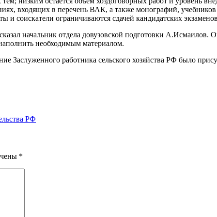
м; низким остается объем хоздоговорных работ и уровень внед
ях, входящих в перечень ВАК, а также монографий, учебников 
ты и соискатели ограничиваются сдачей кандидатских экзаменов
сказал начальник отдела довузовской подготовки А.Исмаилов. О
 наполнить необходимым материалом.
ание Заслуженного работника сельского хозяйства РФ было прис
ельства РФ
ечены
*