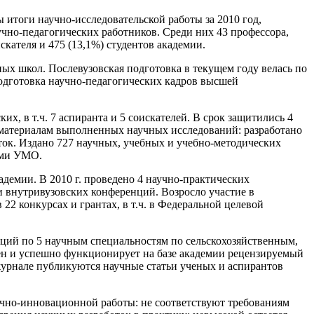
ы итоги научно-исследовательской работы за 2010 год,
чно-педагогических работников. Среди них 43 профессора,
искателя и 475 (13,1%) студентов академии.
ых школ. Послевузовская подготовка в текущем году велась по
подготовка научно-педагогических кадров высшей
х, в т.ч. 7 аспиранта и 5 соискателей. В срок защитились 4
 материалам выполненных научных исследований: разработано
ок. Издано 727 научных, учебных и учебно-методических
ами УМО.
демии. В 2010 г. проведено 4 научно-практических
 внутривузовских конференций. Возросло участие в
22 конкурсах и грантах, в т.ч. в Федеральной целевой
аций по 5 научным специальностям по сельскохозяйственным,
ден и успешно функционирует на базе академии рецензируемый
урнале публикуются научные статьи ученых и аспирантов
учно-инновационной работы: не соответствуют требованиям