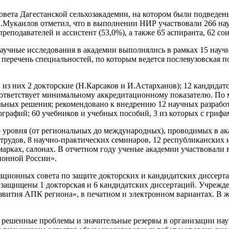
совета Дагестанской сельхозакадемии, на котором были подведен
.Мукаилов отметил, что в выполнении НИР участвовали 266 нау
преподавателей и ассистент (53,0%), а также 65 аспиранта, 62 со
аучные исследования в академии выполнялись в рамках 15 научн
 перечень специальностей, по которым ведется послевузовская 
з них 2 докторские (Н.Карсаков и И.Астарханов); 12 кандидатски
соответствует минимальному аккредитационному показателю. По
ьных решения; рекомендовано к внедрению 12 научных разработ
ографий; 60 учебников и учебных пособий, 3 из которых с гриф
 уровня (от региональных до международных), проводимых в ака
удов, 8 научно-практических семинаров, 12 республиканских и
рках, салонах. В отчетном году ученые академии участвовали в 
ионной России».
ационных совета по защите докторских и кандидатских диссерт
а защищены 1 докторская и 6 кандидатских диссертаций. Учреж
ития АПК региона», в печатном и электронном вариантах. В ж
е решенные проблемы и значительные резервы в организации на