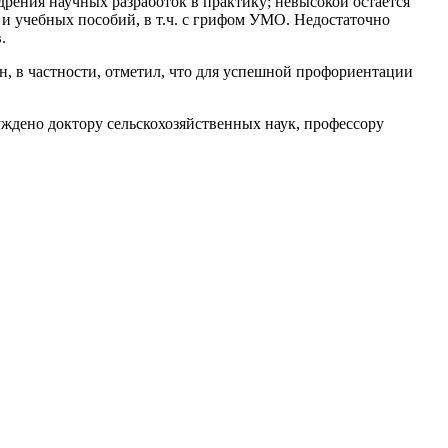
рения научных разработок в практику; невысокой остается
и учебных пособий, в т.ч. с грифом УМО. Недостаточно
.
н, в частности, отметил, что для успешной профориентации
уждено доктору сельскохозяйственных наук, профессору