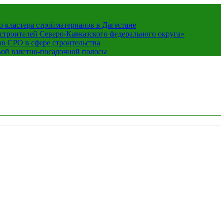
кластера стройматериалов в Дагестане
строителей Северо-Кавказского федерального округа»
в СРО в сфере строительства
вой взлетно-посадочной полосы