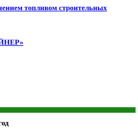
чением топливом строительных
АЙНЕР»
год