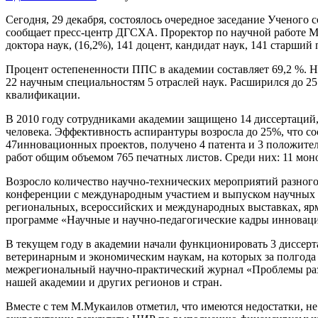
Сегодня, 29 декабря, состоялось очередное заседание Ученого 
сообщает пресс-центр ДГСХА. Проректор по научной работе М
доктора наук, (16,2%), 141 доцент, кандидат наук, 141 старший 
Процент остепененности ППС в академии составляет 69,2 %. Н
22 научным специальностям 5 отраслей наук. Расширился до 25
квалификации.
В 2010 году сотрудниками академии защищено 14 диссертаций, и
человека. Эффективность аспирантуры возросла до 25%, что 
47инновационных проектов, получено 4 патента и 3 положител
работ общим объемом 765 печатных листов. Среди них: 11 мон
Возросло количество научно-технических мероприятий разного
конференции с международным участием и выпуском научных тр
региональных, всероссийских и международных выставках, ярма
программе «Научные и научно-педагогические кадры инновац
В текущем году в академии начали функционировать 3 диссерт
ветеринарным и экономическим наукам, на которых за полгод
межрегиональный научно-практический журнал «Проблемы разв
нашей академии и других регионов и стран.
Вместе с тем М.Мукаилов отметил, что имеются недостатки, н