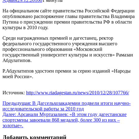
Админ
29.12.2010
0
1 минуты
На официальном сайте правительства Российской Федерации
опубликовано распоряжение главы правительства Владимира
Путина о присуждении премии правительства РФ в области
культуры в 2010 году.
Среди награжденных премией и дагестанец, ректор
федерального государственного учреждения высшего
профессионального образования «Московский
государственный университет культуры и искусств» Рамазан
Абдулатипов.
Р.Абдулатипов удостоен премии за серию изданий «Народы
моей России».
Источник:
http://www.riadagestan.ru/news/2010/12/28/107766/
Навигация
Предыдущая:
В Дагсельхозакадемии подвели итоги научно-
исследовательской работы за 2010 год
по
Далее:
Арсанали Муртазалиев: «В этом году дагестанские
записям
спортсмены завоевали 868 медалей, более 300 из них –
золотые».
Добавить комментарий