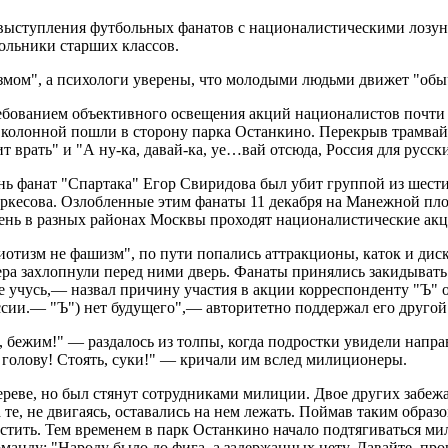
выступления футбольных фанатов с националистическими лозунг
кольники старших классов.
мом", а психологи уверены, что молодыми людьми движет "обыч
ебованием объективного освещения акций националистов почти 
 колонной пошли в сторону парка Останкино. Перекрыв трамвай
 врать" и "А ну-ка, давай-ка, уе…вай отсюда, Россия для русск
ень фанат "Спартака" Егор Свиридова был убит группой из шести
еркесова. Озлобленные этим фанаты 11 декабря на Манежной пл
нь в разных районах Москвы проходят националистические акц
отизм не фашизм", по пути попались аттракционы, каток и дис
ра захлопнули перед ними дверь. Фанаты принялись закидывать 
се учусь,— назвал причину участия в акции корреспонденту "Ъ" 
ссии.— "Ъ") нет будущего",— авторитетно поддержал его другой 
а, бежим!" — раздалось из толпы, когда подростки увидели на
 голову! Стоять, суки!" — кричали им вслед милиционеры.
ереве, но был стянут сотрудниками милиции. Двое других забеж
е, не двигаясь, оставались на нем лежать. Поймав таким образ
тить. Тем временем в парк Останкино начало подтягиваться мил
анду: "Народу было до фига, а задержанных нету. Давайте, про