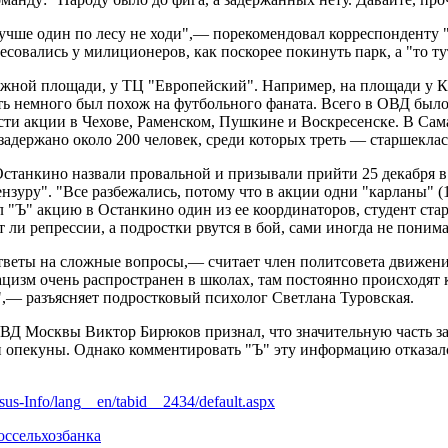
учше один по лесу не ходи",— порекомендовал корреспонденту 
овались у милиционеров, как поскорее покинуть парк, а "то ту
ежной площади, у ТЦ "Европейский". Например, на площади у К
ть немного был похож на футбольного фаната. Всего в ОВД было
ти акции в Чехове, Раменском, Пушкине и Воскресенске. В Сам
задержано около 200 человек, среди которых треть — старшекла
станкино назвали провальной и призывали прийти 25 декабря в
ензуру". "Все разбежались, потому что в акции одни "карланы" 
"Ъ" акцию в Останкино один из ее координаторов, студент ста
 ли репрессии, а подростки рвутся в бой, сами иногда не понима
тветы на сложные вопросы,— считает член политсовета движен
изм очень распространен в школах, там постоянно происходят 
я",— разъясняет подростковый психолог Светлана Туровская.
Д Москвы Виктор Бирюков признал, что значительную часть за
 и опекуны. Однако комментировать "Ъ" эту информацию отказал
sus-Info/lang__en/tabid__2434/default.aspx
оссельхозбанка