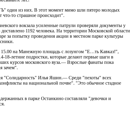
"Ъ" один из них. В этот момент мимо шли пятеро молодых
т что-то страшное происходит".
иевского вокзала усиленные патрули проверяли документы у
 доставлено 1192 человека. На территории Московской области
аре за попытку проведения акции в местном парке культуры
ссники.
 15.00 на Манежную площадь с лозунгом "Е…ть Кавказ!",
(14-18-летние подростки, которые делают первые шаги в
рших курсов московского вуза.— Взрослые фанаты пока
я зачем".
ия "Солидарность" Илья Яшин.— Среди "пехоты" всех
конфликты на национальной почве". "Это обычное стадное
держанных в парке Останкино составляли "девочки и
ся.