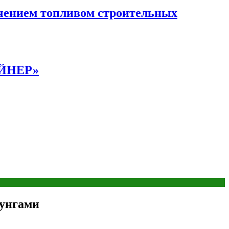
чением топливом строительных
АЙНЕР»
зунгами