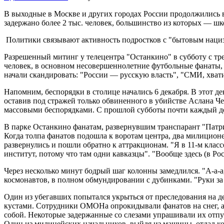
В выходные в Москве и других городах России продолжились 
задержано более 2 тыс. человек, большинство из которых — ш
Политики связывают активность подростков с "бытовым нациз
Разрешенный митинг у телецентра "Останкино" в субботу с тр
человек, в основном несовершеннолетние футбольные фанаты,
начали скандировать: "России — русскую власть", "СМИ, хватит
Напомним, беспорядки в столице начались 6 декабря. В этот д
оставив под стражей только обвиненного в убийстве Аслана Ч
массовыми беспорядками. С прошлой субботы почти каждый де
В парке Останкино фанатам, развернувшим транспарант "Патри
Когда толпа фанатов подошла к воротам центра, два милиционе
развернулись и пошли обратно к аттракционам. "Я в 11-м клас
институт, потому что там одни кавказцы". "Вообще здесь (в Ро
Через несколько минут бодрый шаг колонны замедлился. "А-а-
космонавтов, в полном обмундировании с дубинками. "Руки за
Один из убегавших попытался укрыться от преследования на д
кустами. Сотрудники ОМОНа опрокидывали фанатов на снег, а т
собой. Некоторые задержанные со слезами упрашивали их отпус
Один из милицейских начальников, выйдя из машины, отдал ком