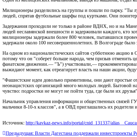
Милиционеры разделились на группы и пошли по парку. "Ты л
людей, спрятав футбольные шарфы под куртками. Они поинтерес
Задержания проходили не только в районе ВДНХ, но и на Ман
людей неславянской внешности и задерживали каждого, кто хо
милиционеры задержали более 800 человек, пытавшихся провес
задержали около 100 несовершеннолетних. В Волгограде было 
На одном из националистических сайтов субботнюю акцию в О
потому что он "соберет больше народа, чем призыв отменить ц
фанатском движении.— "Ъ") участвовали,— прокомментировал 
выжидают момент, как отреагирует власть на наши акции, будут
"Фашистские идеи довольно примитивны, они дают простые о
неонацистских организаций много молодых людей. Бытовой нац
чувство: подростки не могут не пойти туда, где были их друзь
Начальник управления информации и общественных связей ГУВ
мальчики 8-10-х классов", а в ОВД приглашались их родители
Источник:
http://kavkaz-news.info/portal/cnid_131337/alias__Cauca
Навигация
Предыдущая:
Власти Дагестана поддержали инвестпроекты Р