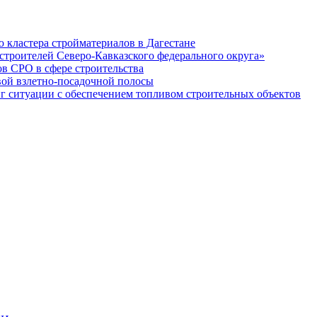
кластера стройматериалов в Дагестане
строителей Северо-Кавказского федерального округа»
в СРО в сфере строительства
вой взлетно-посадочной полосы
ситуации с обеспечением топливом строительных объектов