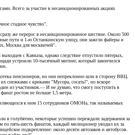
ами. Всего за участие в несанкционированных акциях
ное стадное чувство".
сразу же перерос в несанкционированное шествие. Около 500
ные пути и 1-ю Останкинскую улицу, они зажгли файеры и
их, Москва для москвичей".
 выходцев с Кавказа, однако следствие отпустило пятерых,
ощади устроили 10-тысячный митинг, который закончился
ии.
котека пенсионеров, но они непреклонно шли в сторону ВВЦ.
их снежками с криками "Мусора, сосать!", но вскоре
один из участников.— И не думаю, что смогу поступить в
фанат ростом не больше 1,5 метра.
правляющихся к ним 15 сотрудников ОМОНа, так называемых
али в голубятню, некоторые успешно переждали задержания за
ом по пять-шесть фанатов, каждый милиционер уводил их за
ицейское подкрепление: около десяти автозаков и автобусов.
чесывайте лес!"