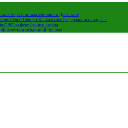
кластера стройматериалов в Дагестане
строителей Северо-Кавказского федерального округа»
в СРО в сфере строительства
вой взлетно-посадочной полосы