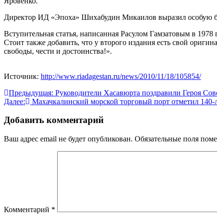
Яровенко.
Директор ИД «Эпоха» Шихабудин Микаилов выразил особую бла
Вступительная статья, написанная Расулом Гамзатовым в 1978 
Стоит также добавить, что у второго издания есть свой оригина
свободы, чести и достоинства!».
Источник:
http://www.riadagestan.ru/news/2010/11/18/105854/
Навигация
Предыдущая:
Руководители Хасавюрта поздравили Героя Сов
Далее:
Махачкалинский морской торговый порт отметил 140-л
по
записям
Добавить комментарий
Ваш адрес email не будет опубликован.
Обязательные поля пом
Комментарий
*