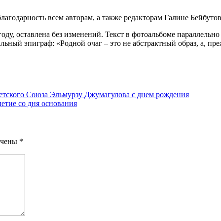
годарность всем авторам, а также редакторам Галине Бейбуто
году, оставлена без изменений. Текст в фотоальбоме параллельн
льный эпиграф: «Родной очаг – это не абстрактный образ, а, преж
етского Союза Эльмурзу Джумагулова с днем рождения
етие со дня основания
ечены
*