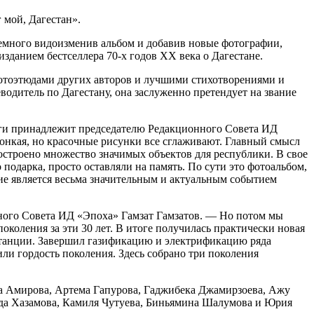
 мой, Дагестан».
, немного видоизменив альбом и добавив новые фотографии,
зданием бестселлера 70-х годов ХХ века о Дагестане.
отоэтюдами других авторов и лучшими стихотворениями и
одитель по Дагестану, она заслуженно претендует на звание
иги принадлежит председателю Редакционного Совета ИД
тонкая, но красочные рисунки все сглаживают. Главный смысл
построено множество значимых объектов для республики. В свое
 подарка, просто оставляли на память. По сути это фотоальбом,
ание является весьма значительным и актуальным событием
онного Совета ИД «Эпоха» Гамзат Гамзатов. — Но потом мы
коления за эти 30 лет. В итоге получилась практически новая
станции. Завершил газификацию и электрификацию ряда
ли гордость поколения. Здесь собрано три поколения
ира Амирова, Артема Гапурова, Гаджибека Джамирзоева, Ажу
да Хазамова, Камиля Чутуева, Биньямина Шалумова и Юрия