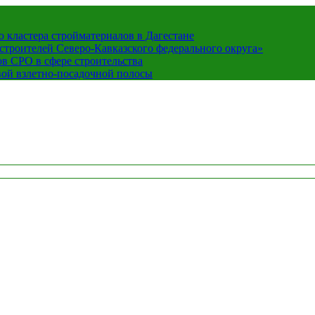
кластера стройматериалов в Дагестане
строителей Северо-Кавказского федерального округа»
в СРО в сфере строительства
вой взлетно-посадочной полосы