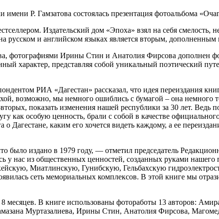
и имени Р. Гамзатова состоялась презентация фотоальбома «Очаг
 бестселлером. Издательский дом «Эпоха» взял на себя смелость
а русском и английском языках является вторым, дополненным и
ова, фотографиями Ирины Стин и Анатолия Фирсова дополнен ф
ный характер, представляя собой уникальный поэтический путев
ондентом РИА «Дагестан» рассказал, что идея переиздания кн
охой, возможно, мы немного ошиблись с бумагой – она немного 
-вторых, показать изменения нашей республики за 30 лет. Ведь 
угу как особую ценность, брали с собой в качестве официального
га о Дагестане, каким его хочется видеть каждому, а ее переизд
 что было издано в 1979 году, — отметил председатель Редакци
ь у нас из общественных ценностей, созданных руками нашего по
Чиркейскую, Миатлинскую, Гунибскую, Гельбахскую гидроэлектро
явилась сеть мемориальных комплексов. В этой книге мы отрази
ло 8 месяцев. В книге использованы фотоработы 13 авторов: Ам
амазана Муртазалиева, Ирины Стин, Анатолия Фирсова, Магоме