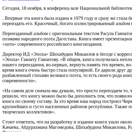
Сегодня, 18 ноября, в конференц-зале Национальной библиотек
. Впервые эта книга была издана в 1979 году и сразу же стала
переиздать его. Красочный, богато иллюстрированный альбом н
Переизданный альбом с оригинальным текстом Расула Гамзат
поэмами народного поэта Дагестана. Книга имеет презентацион
«хита» современного российского книгоиздания.
Директор ИД «Эпоха» Шихабудин Микаилов в беседе с корресп
«Эпоха» Гамзату Гамзатову. «В общем, книга получилась непл
нашего переиздания, во-первых, вернуть память тех времен, во
время книга очень быстро стала популярной. Ее дарили друг др
разбавленный стихами великого поэта, то есть своего рода кни
современности».
«На самом деле сначала мы думали, что просто переиздаем то,
решили, что книгу можно было бы дополнить тем, что появилос
книга по своему составу. За это время наш народ построил 
крупнейших и густо населенных районов республики. Также по
творческих коллективов».
Стоит отметить, что на разработку и издание книги ушло око
Качаева, Абдурахмана Магомедова, Шихабудина Микаилова, Р