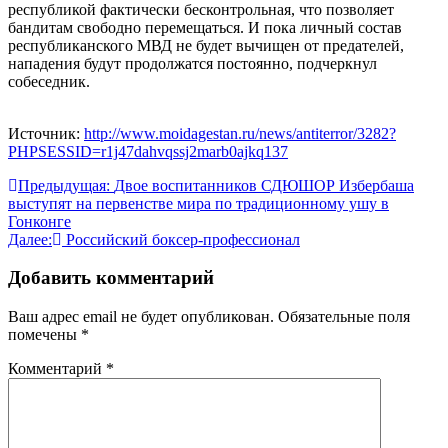
республикой фактически бесконтрольная, что позволяет
бандитам свободно перемещаться. И пока личный состав
республиканского МВД не будет вычищен от предателей,
нападения будут продолжатся постоянно, подчеркнул
собеседник.
Источник:
http://www.moidagestan.ru/news/antiterror/3282?
PHPSESSID=r1j47dahvqssj2marb0ajkq137
Навигация
Предыдущая:
Двое воспитанников СДЮШОР Избербаша
выступят на первенстве мира по традиционному ушу в
по
Гонконге
записям
Далее:
Российский боксер-профессионал
Добавить комментарий
Ваш адрес email не будет опубликован.
Обязательные поля
помечены
*
Комментарий
*