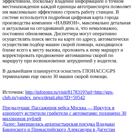
эффективной, поскольку владение информацией о точном
местонахождении каждой единицы автотранспорта позволяет
им максимально эффективно строить работу станции. В
системе используется подробная цифровая карта города
производства компании «НАВИОН», максимально детальная
и актуальная на сегодняшний день и, что немаловажно,
постоянно обновляемая. Диспетчера могут оперативно
осуществлять поиск места на карте по адресу, автоматически
осуществляя подбор машин скорой помощи, находящихся
ближе всего к месту вызова, проложить к нему маршрут и
корректировать продвижение автомашины скорой по
маршруту при возникновении затруднений у водителя.
В дальнейшем планируется оснастить ГЛОНАСС/GPS
терминалами еще около 30 машин скорой помощи.
Источник:
http://inforotor.ru/visit/8178319?url=http://gps-
club.ru/yandex_news/detail.php?ID=59542
Навигация
Предыдущая:
Пассажиров рейса Москва — Иркутск в
аэропорту встретили грабители с автоматами: похищено 30
по
миллионов рублей
записям
Далее:
Завершилась архипастырская поездка Владыки
Бакинского и Прикаспийского Александра в Дагестан