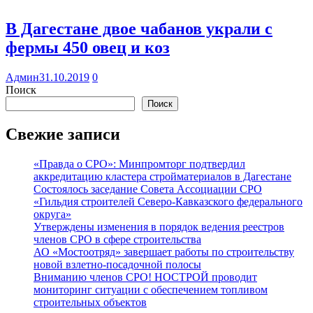
В Дагестане двое чабанов украли с
фермы 450 овец и коз
Админ
31.10.2019
0
Поиск
Поиск
Свежие записи
«Правда о СРО»: Минпромторг подтвердил
аккредитацию кластера стройматериалов в Дагестане
Состоялось заседание Совета Ассоциации СРО
«Гильдия строителей Северо-Кавказского федерального
округа»
Утверждены изменения в порядок ведения реестров
членов СРО в сфере строительства
АО «Мостоотряд» завершает работы по строительству
новой взлетно-посадочной полосы
Вниманию членов СРО! НОСТРОЙ проводит
мониторинг ситуации с обеспечением топливом
строительных объектов