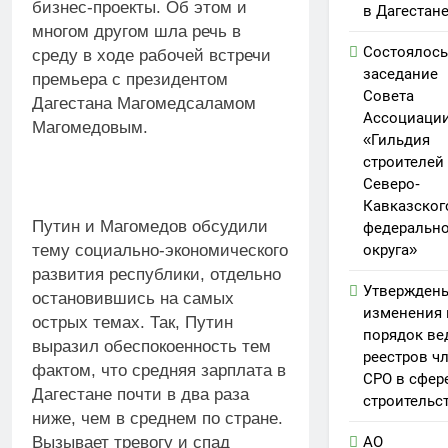
бизнес-проекты. Об этом и
в Дагестан
многом другом шла речь в
Состоялось
среду в ходе рабочей встречи
заседание
премьера с президентом
Совета
Дагестана Магомедсаламом
Ассоциаци
Магомедовым.
«Гильдия
строителей
Северо-
Кавказског
Путин и Магомедов обсудили
федерально
округа»
тему социально-экономического
развития республики, отдельно
Утвержден
остановившись на самых
изменения 
острых темах. Так, Путин
порядок ве
выразил обеспокоенность тем
реестров ч
фактом, что средняя зарплата в
СРО в сфер
Дагестане почти в два раза
строительс
ниже, чем в среднем по стране.
АО
Вызывает тревогу и спад