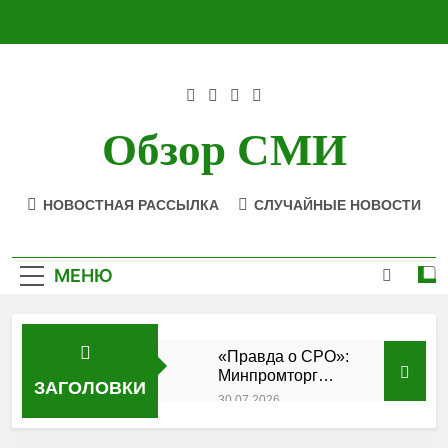
Перейти
к
содержимому
Обзор СМИ
НОВОСТНАЯ РАССЫЛКА
СЛУЧАЙНЫЕ НОВОСТИ
МЕНЮ
«Правда о СРО»:
Минпромторг
ЗАГОЛОВКИ
подтвердил
30.07.2026
аккредитацию
Состоялось
кластера
заседание Совета