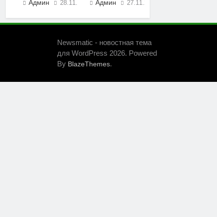
Админ
Админ
28.11.2023
27.11.2023
0
0
Newsmatic - новостная тема
для WordPress 2026. Powered
By
.
BlazeThemes