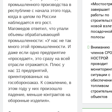
«Мостоотр
промышленного производства в
завершает
республике с начала этого года,
работы по
когда в целом по России
строительс
наблюдается его рост.
новой взле
Магомедов ответил, что упали
посадочно
объемы обрабатывающей
полосы
промышленности: «У нас не так
много этой промышленности. И
Вниманию
даже если одно предприятие
членов СРО
НОСТРОЙ
«проседает», это сразу на всей
проводит
отрасли отражается. Плюс у
мониторин
нас 11 предприятий,
ситуации с
ориентированных на
обеспечен
гособоронзаказ. К сожалению, в
топливом
этом году у них произошло
строительн
падение, меньше контрактов на
объектов
оборонные изделия».