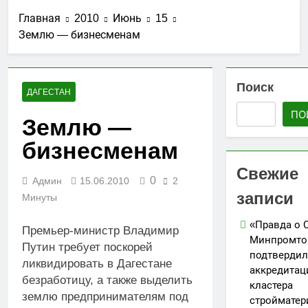
стройматериалов
Ассоциации СРО
27.07.2026
в Дагестане
Главная
2010
Июнь
15
«Гильдия
Утверждены
строителей
Землю — бизнесменам
изменения в
Северо-
порядок ведения
25.07.2026
Кавказского
реестров членов
АО «Мостоотряд»
федерального
СРО в сфере
завершает
Поиск
округа»
строительства
ДАГЕСТАН
работы по
23.07.2026
строительству
ПО
Вниманию членов
Землю —
новой взлетно-
СРО! НОСТРОЙ
посадочной
бизнесменам
проводит
19.07.2026
полосы
мониторинг
Для детей
Свежие
ситуации с
открыли набор
0
Админ
15.06.2010
2
обеспечением
групп по
записи
05.07.2026
топливом
Минуты
направлениям
строительных
«Я-ИЖЕНЕР» и
объектов
«Правда о 
«Я-ДИЗАЙНЕР»
Премьер-министр Владимир
Минпромто
Путин требует поскорей
подтвердил
ликвидировать в Дагестане
аккредита
безработицу, а также выделить
кластера
землю предпринимателям под
стройматер